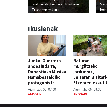
jarduerak, Leizaran Bisitarien
San
Etxearen eskutik
hon
Ikusienak
Junkal Guerrero
Naturan
andoaindarra,
murgiltzeko
Donostiako Musika
jarduerak,
Hamabostaldiko
Leizaran Bisitar
protagonista
Etxearen eskuti
Aiurri
abu 05, 07:00
Aiurri
abu 05, 08:30
ANDOAIN
ANDOAIN