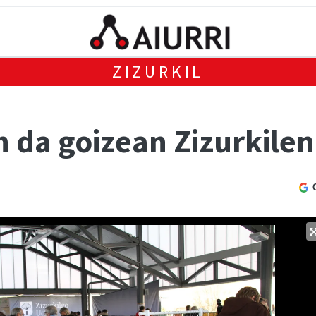
ZIZURKIL
n da goizean Zizurkilen