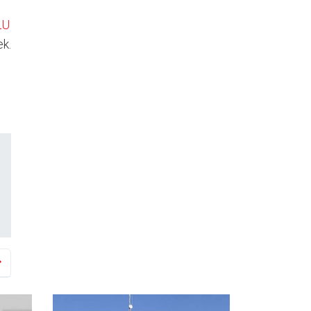
LU
ek.