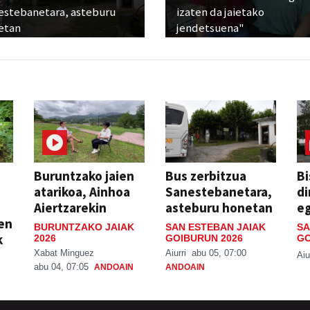
estebanetara, asteburu
izaten da jaietako
etan
jendetsuena"
Buruntzako jaien
Bus zerbitzua
Bi
atarikoa, Ainhoa
Sanestebanetara,
di
Aiertzarekin
asteburu honetan
e
ien
BURUNTZAKO JAIAK
SAN ESTEBAN JAIAK
SA
k
2026
GOIBURUN 2026
GO
Xabat Minguez
Aiurri
abu 05, 07:00
Aiu
abu 04, 07:05
ANDOAIN
ANDOAIN