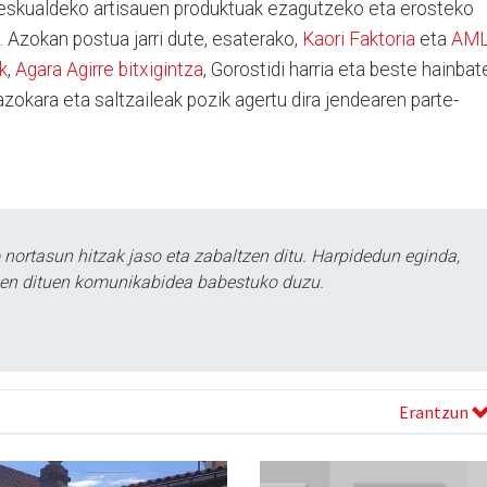
 eskualdeko artisauen produktuak ezagutzeko eta erosteko
. Azokan postua jarri dute, esaterako,
Kaori Faktoria
eta
AM
k
,
Agara Agirre bitxigintza
, Gorostidi harria eta beste hainbat
azokara eta saltzaileak pozik agertu dira jendearen parte-
ortasun hitzak jaso eta zabaltzen ditu. Harpidedun eginda,
tzen dituen komunikabidea babestuko duzu.
Erantzun