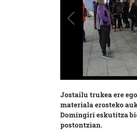
Jostailu trukea ere ego
materiala erosteko auk
Domingiri eskutitza b
postontzian.