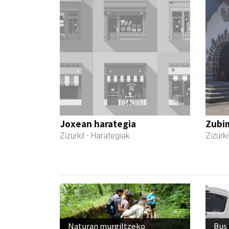
Joxean harategia
Zubim
Zizurkil
- Harategiak
Zizurki
Naturan murgiltzeko
Bus