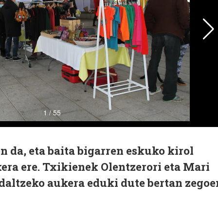
n da, eta baita bigarren eskuko kirol
era ere. Txikienek Olentzerori eta Mari
idaltzeko aukera eduki dute bertan zegoe