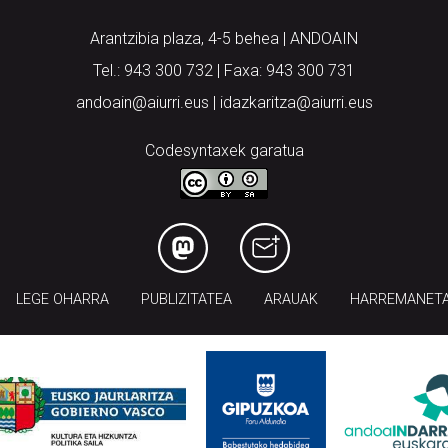
Arantzibia plaza, 4-5 behea | ANDOAIN
Tel.: 943 300 732 | Faxa: 943 300 731
andoain@aiurri.eus | idazkaritza@aiurri.eus
Codesyntaxek garatua
LEGE OHARRA
PUBLIZITATEA
ARAUAK
HARREMANET