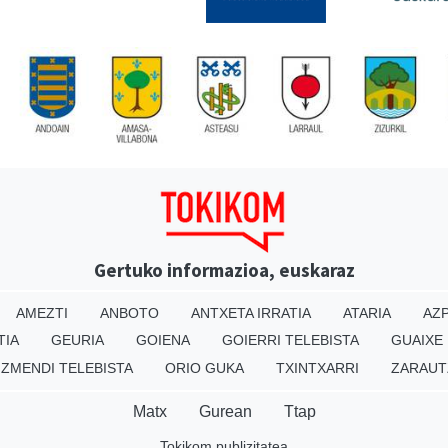
Gertuko informazioa, euskaraz
AMEZTI
ANBOTO
ANTXETA IRRATIA
ATARIA
AZP
TIA
GEURIA
GOIENA
GOIERRI TELEBISTA
GUAIXE
IZMENDI TELEBISTA
ORIO GUKA
TXINTXARRI
ZARAUT
Matx
Gurean
Ttap
Tokikom publizitatea