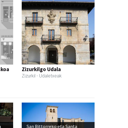
skoa
Zizurkilgo Udala
Zizurkil
- Udaletxeak
a
San Bittorreko eta Santa