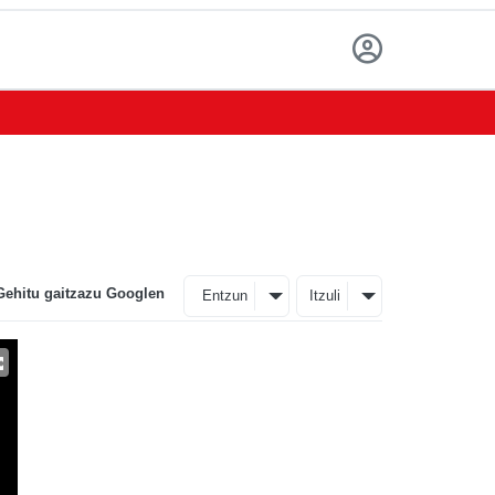
Gehitu gaitzazu Googlen
Entzun
Itzuli