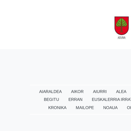
AIARALDEA
AIKOR
AIURRI
ALEA
BEGITU
ERRAN
EUSKALERRIA IRRA
KRONIKA
MAILOPE
NOAUA
O