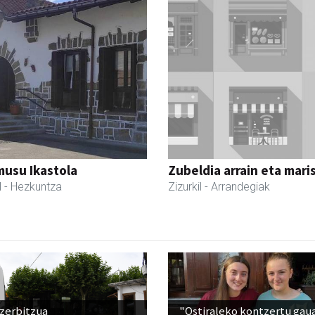
usu Ikastola
Zubeldia arrain eta mari
l
- Hezkuntza
Zizurkil
- Arrandegiak
 zerbitzua
"Ostiraleko kontzertu gau