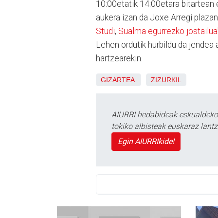
10:00etatik 14:00etara bitartean
aukera izan da Joxe Arregi plazan
Studi
,
Sualma egurrezko jostailua
Lehen ordutik hurbildu da jendea 
hartzearekin.
GIZARTEA
ZIZURKIL
AIURRI hedabideak eskualdeko n
tokiko albisteak euskaraz lan
Egin AIURRIkide!