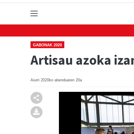
GABONAK 2020
Artisau azoka iza
Aiurri
2020ko abenduaren 20a