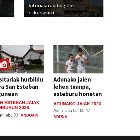
Vitoriako audiogidak,
eskuragarri
sitariak hurbildu
Adunako jaien
ra San Esteban
lehen txanpa,
gunean
asteburu honetan
N ESTEBAN JAIAK
ADUNAKO JAIAK 2026
IBURUN 2026
Aiurri
abu 05, 08:47
rri
abu 03
ANDOAIN
ADUNA