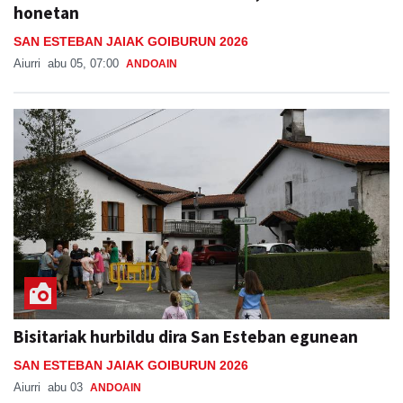
honetan
SAN ESTEBAN JAIAK GOIBURUN 2026
Aiurri
abu 05, 07:00
ANDOAIN
Bisitariak hurbildu dira San Esteban egunean
SAN ESTEBAN JAIAK GOIBURUN 2026
Aiurri
abu 03
ANDOAIN