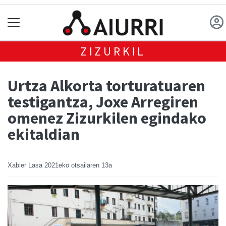
ZIZURKIL
Urtza Alkorta torturatuaren
testigantza, Joxe Arregiren
omenez Zizurkilen egindako
ekitaldian
Xabier Lasa
2021eko otsailaren 13a