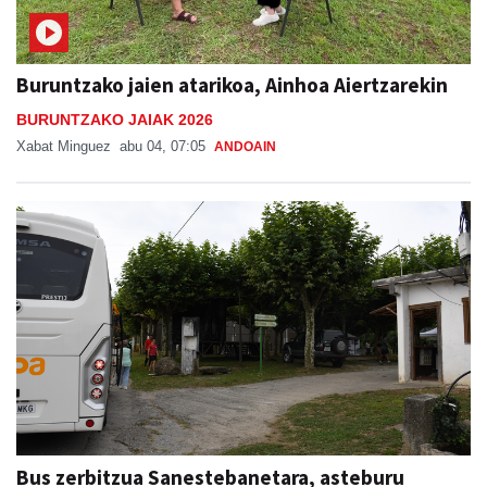
Buruntzako jaien atarikoa, Ainhoa Aiertzarekin
BURUNTZAKO JAIAK 2026
Xabat Minguez
abu 04, 07:05
ANDOAIN
Bus zerbitzua Sanestebanetara, asteburu