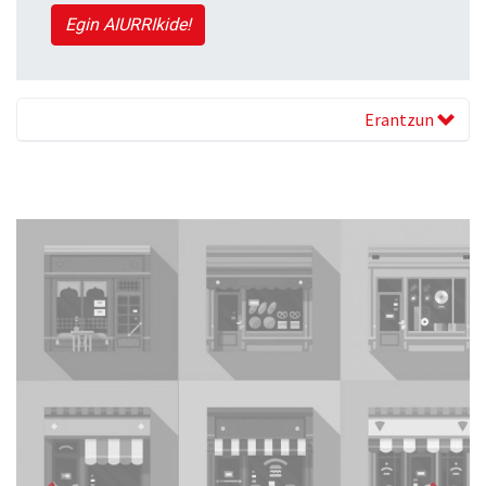
Egin AIURRIkide!
Erantzun