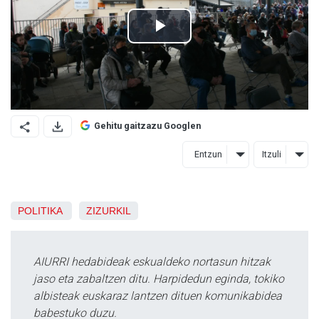
Gehitu gaitzazu Googlen
Entzun
Itzuli
POLITIKA
ZIZURKIL
AIURRI hedabideak eskualdeko nortasun hitzak
jaso eta zabaltzen ditu. Harpidedun eginda, tokiko
albisteak euskaraz lantzen dituen komunikabidea
babestuko duzu.