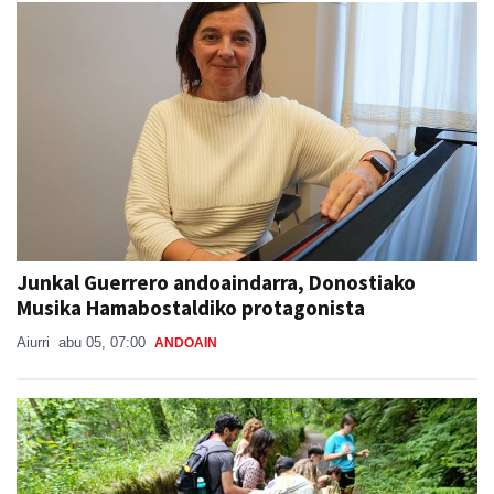
Junkal Guerrero andoaindarra, Donostiako
Musika Hamabostaldiko protagonista
Aiurri
abu 05, 07:00
ANDOAIN