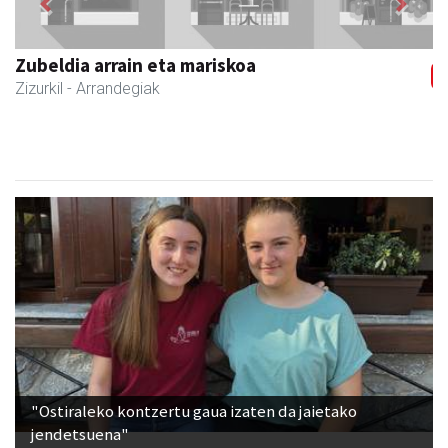
Previous
Next
Joxean harategia
Zizurkil
- Harategiak
"Ostiraleko kontzertu gaua izaten da jaietako
jendetsuena"