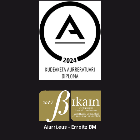
Aiurri.eus - Erroitz BM