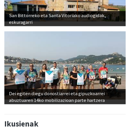
San Bittorreko eta Santa Vitoriako audiogidak,
eskuragarri
Dei egiten diegu donostiarrei eta gipuzkoarrei
abuztuaren 14ko mobilizazioan parte hartzera
Ikusienak