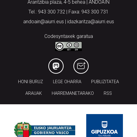
Arantzibia plaza, 4-5 behea | ANDOAIN
Tel.: 943 300 732 | Faxa: 943 300 731
andoain@aiurri.eus | idazkaritza@aiurri.eus
Codesyntaxek garatua
HONI BURUZ
LEGE OHARRA
PUBLIZITATEA
ARAUAK
HARREMANETARAKO
RSS