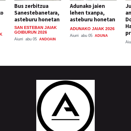
Bus zerbitzua
Adunako jaien
Ju
ko
Sanestebanetara,
lehen txanpa,
an
asteburu honetan
asteburu honetan
Do
H
SAN ESTEBAN JAIAK
ADUNAKO JAIAK 2026
pr
GOIBURUN 2026
K
Aiurri
abu 05
ADUNA
Aiurri
abu 05
ANDOAIN
Aiu