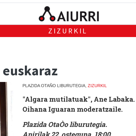
ZIZURKIL
, euskaraz
PLAZIDA OTAÑO LIBURUTEGIA,
ZIZURKIL
"Algara mutilatuak", Ane Labaka.
Oihana Iguaran moderatzaile.
Plazida OtaÒo liburutegia.
Apirilak 22, osteguna. 18:00.