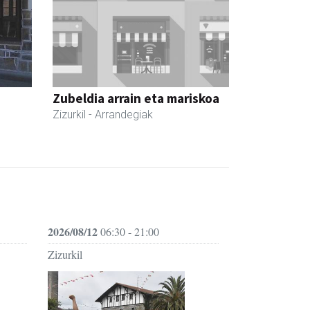
Zubeldia arrain eta mariskoa
Zizurkil
- Arrandegiak
2026/08/12
06:30 - 21:00
Zizurkil