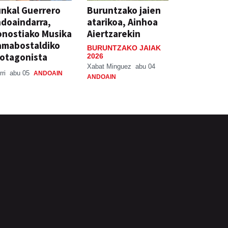
nkal Guerrero
Buruntzako jaien
doaindarra,
atarikoa, Ainhoa
nostiako Musika
Aiertzarekin
amabostaldiko
BURUNTZAKO JAIAK
otagonista
2026
Xabat Minguez
abu 04
rri
abu 05
ANDOAIN
ANDOAIN