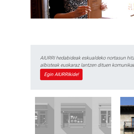
AIURRI hedabideak eskualdeko nortasun hitza
albisteak euskaraz lantzen dituen komunika
Egin AIURRIkide!