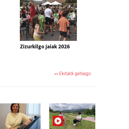
Zizurkilgo jaiak 2026
JAIA
»» Ekitaldi gehiago