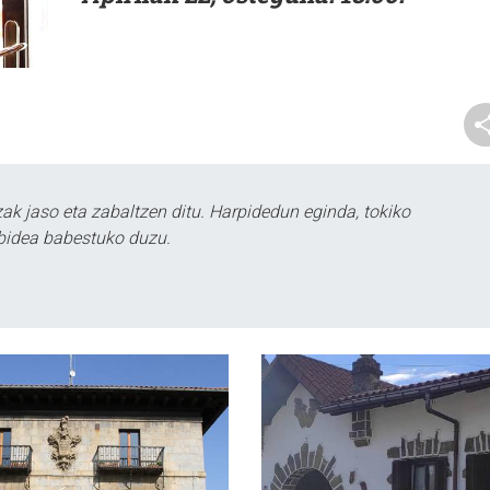
k jaso eta zabaltzen ditu. Harpidedun eginda, tokiko
bidea babestuko duzu.