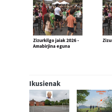
Zizurkilgo jaiak 2026 -
Zizu
Amabirjina eguna
JAIA
JAIA
Ikusienak