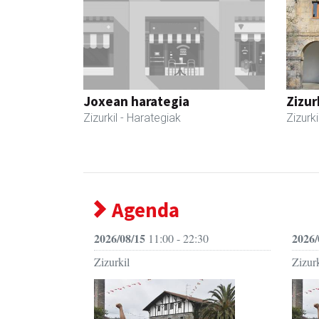
Joxean harategia
Zizur
Zizurkil
- Harategiak
Zizurki
Agenda
2026/08/15
2026/
11:00 - 22:30
Zizurkil
Zizurk