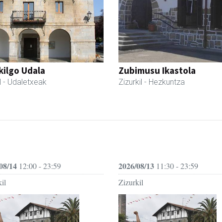
kilgo Udala
Zubimusu Ikastola
l
- Udaletxeak
Zizurkil
- Hezkuntza
08/14
2026/08/13
12:00 - 23:59
11:30 - 23:59
il
Zizurkil