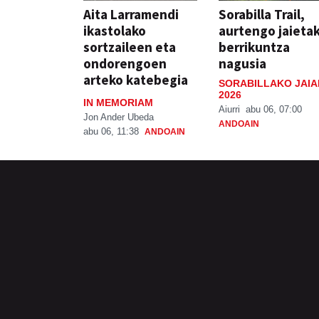
Aita Larramendi
Sorabilla Trail,
ikastolako
aurtengo jaieta
sortzaileen eta
berrikuntza
ondorengoen
nagusia
arteko katebegia
SORABILLAKO JAIA
2026
IN MEMORIAM
Aiurri
abu 06, 07:00
Jon Ander Ubeda
ANDOAIN
abu 06, 11:38
ANDOAIN