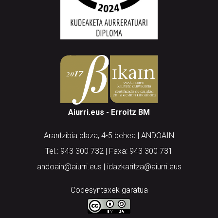
Aiurri.eus - Erroitz BM
Arantzibia plaza, 4-5 behea | ANDOAIN
Tel.: 943 300 732 | Faxa: 943 300 731
andoain@aiurri.eus | idazkaritza@aiurri.eus
Codesyntaxek garatua