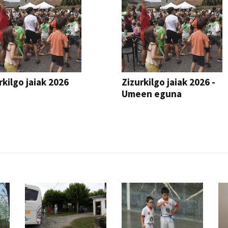
rkilgo jaiak 2026
Zizurkilgo jaiak 2026 -
Umeen eguna
JAIA