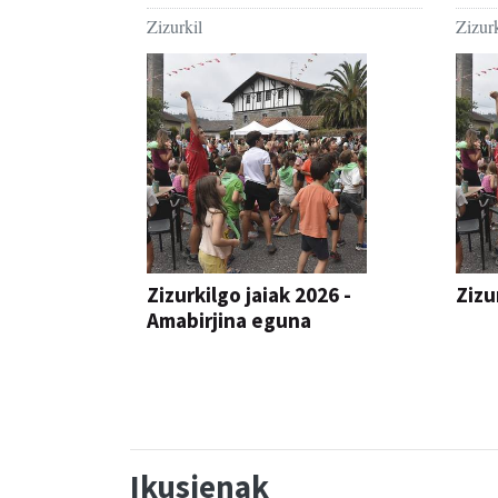
Zizurkil
Zizurk
Zizurkilgo jaiak 2026 -
Zizu
Amabirjina eguna
JAIA
JAIA
Ikusienak