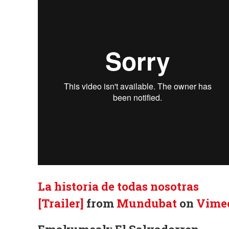
La historia de todas nosotras
[Trailer]
from
Mundubat
on
Vime