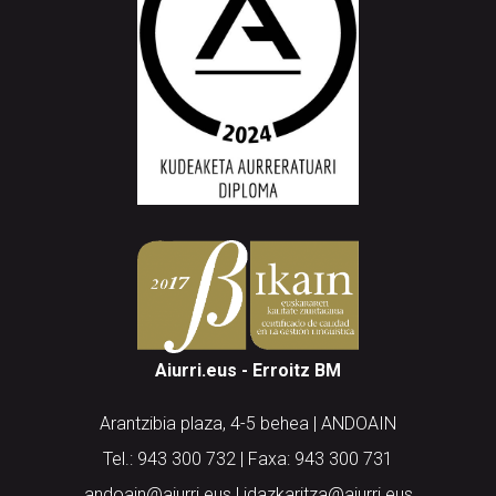
Aiurri.eus - Erroitz BM
Arantzibia plaza, 4-5 behea | ANDOAIN
Tel.: 943 300 732 | Faxa: 943 300 731
andoain@aiurri.eus | idazkaritza@aiurri.eus