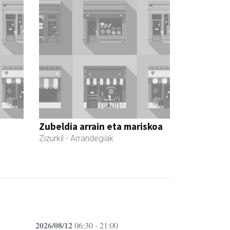
Zubeldia arrain eta mariskoa
Zizurkil
- Arrandegiak
2026/08/12
06:30 - 21:00