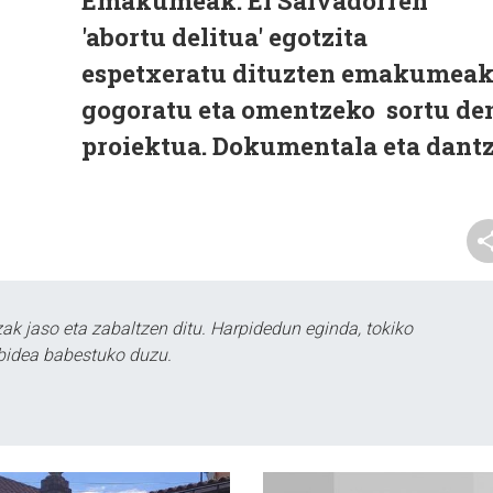
Emakumeak: El Salvadorren
'abortu delitua' egotzita
espetxeratu dituzten emakumea
gogoratu eta omentzeko sortu de
proiektua. Dokumentala eta dant
k jaso eta zabaltzen ditu. Harpidedun eginda, tokiko
bidea babestuko duzu.