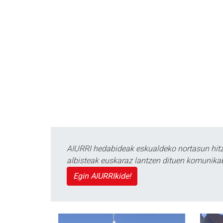
AIURRI hedabideak eskualdeko nortasun hitza
albisteak euskaraz lantzen dituen komunika
Egin AIURRIkide!