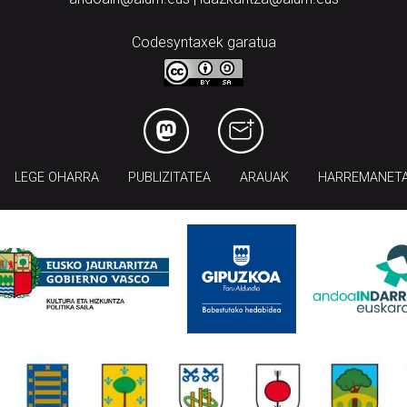
Codesyntaxek garatua
LEGE OHARRA
PUBLIZITATEA
ARAUAK
HARREMANET