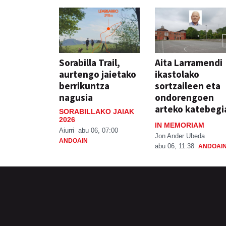
Sorabilla Trail,
Aita Larramendi
aurtengo jaietako
ikastolako
berrikuntza
sortzaileen eta
nagusia
ondorengoen
arteko katebegi
SORABILLAKO JAIAK
2026
IN MEMORIAM
Aiurri
abu 06, 07:00
Jon Ander Ubeda
ANDOAIN
abu 06, 11:38
ANDOAI