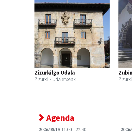
Zizurkilgo Udala
Zubim
Zizurkil
- Udaletxeak
Zizurki
Agenda
2026/08/15
2026/
11:00 - 22:30