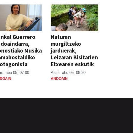
nkal Guerrero
Naturan
doaindarra,
murgiltzeko
nostiako Musika
jarduerak,
amabostaldiko
Leizaran Bisitarien
otagonista
Etxearen eskutik
rri
abu 05, 07:00
Aiurri
abu 05, 08:30
DOAIN
ANDOAIN