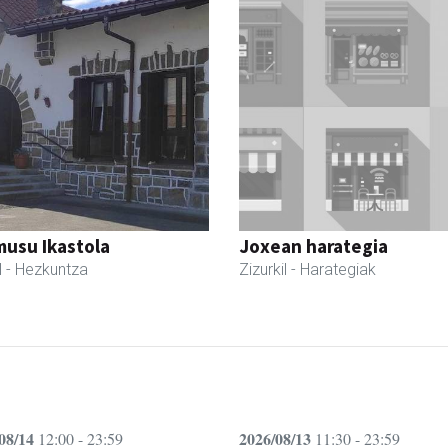
usu Ikastola
Joxean harategia
l
- Hezkuntza
Zizurkil
- Harategiak
08/14
2026/08/13
12:00 - 23:59
11:30 - 23:59