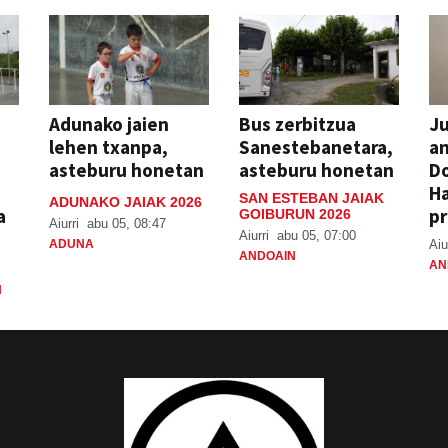
Adunako jaien
Bus zerbitzua
Ju
lehen txanpa,
Sanestebanetara,
an
asteburu honetan
asteburu honetan
Do
H
SAN ESTEBAN JAIAK
ADUNAKO JAIAK 2026
a
pr
GOIBURUN 2026
Aiurri
abu 05, 08:47
Aiurri
abu 05, 07:00
ADUNA
Aiu
ANDOAIN
AN
N