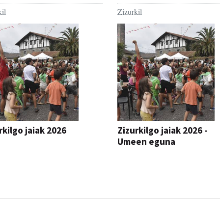
il
Zizurkil
rkilgo jaiak 2026
Zizurkilgo jaiak 2026 -
Umeen eguna
JAIA