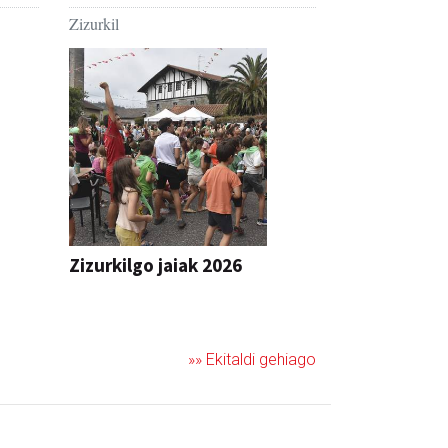
Zizurkil
Zizurkilgo jaiak 2026
JAIA
»» Ekitaldi gehiago