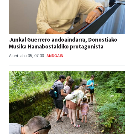
Junkal Guerrero andoaindarra, Donostiako
Musika Hamabostaldiko protagonista
Aiurri
abu 05, 07:00
ANDOAIN
Naturan murgiltzeko jarduerak, Leizaran