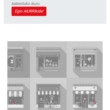
babestuko duzu.
Egin AIURRIkide!
Previous
Next
Zizurkilgo Udala