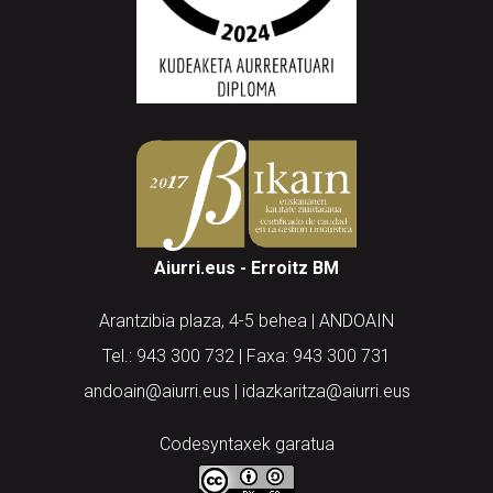
Aiurri.eus - Erroitz BM
Arantzibia plaza, 4-5 behea | ANDOAIN
Tel.: 943 300 732 | Faxa: 943 300 731
andoain@aiurri.eus | idazkaritza@aiurri.eus
Codesyntaxek garatua