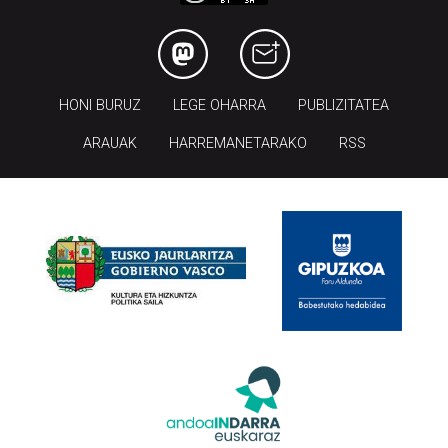
HONI BURUZ
LEGE OHARRA
PUBLIZITATEA
ARAUAK
HARREMANETARAKO
RSS