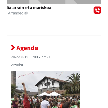
Zizurkil
- Udaletxeak
Agenda
2026/08/15
11:00 - 22:30
Zizurkil