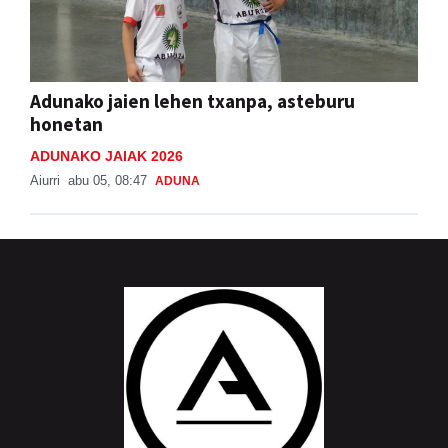
Adunako jaien lehen txanpa, asteburu
honetan
ADUNAKO JAIAK 2026
Aiurri
abu 05, 08:47
ADUNA