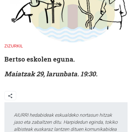
ZIZURKIL
Bertso eskolen eguna.
Maiatzak 29, larunbata. 19:30.
AIURRI hedabideak eskualdeko nortasun hitzak
jaso eta zabaltzen ditu. Harpidedun eginda, tokiko
albisteak euskaraz lantzen dituen komunikabidea