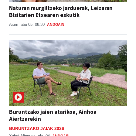
Bisitarien Etxearen eskutik
Aiurri
abu 05, 08:30
ANDOAIN
Buruntzako jaien atarikoa, Ainhoa
Aiertzarekin
BURUNTZAKO JAIAK 2026
Xabat Minguez
abu 04
ANDOAIN