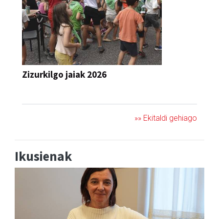
Zizurkilgo jaiak 2026
JAIA
»» Ekitaldi gehiago
Ikusienak