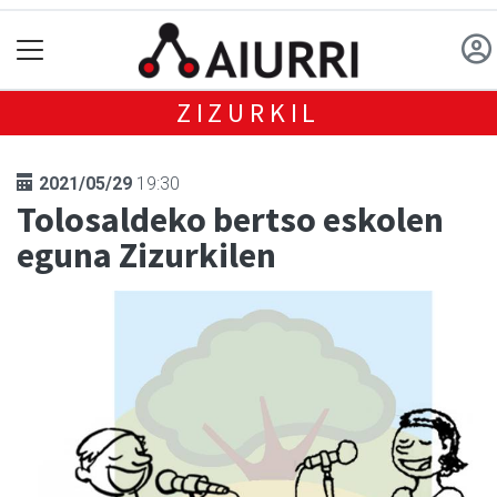
ZIZURKIL
2021/05/29
19:30
Tolosaldeko bertso eskolen
eguna Zizurkilen