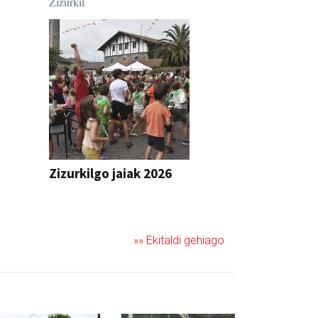
Zizurkil
Zizurkilgo jaiak 2026
JAIA
»» Ekitaldi gehiago