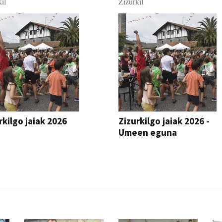
il
Zizurkil
rkilgo jaiak 2026
Zizurkilgo jaiak 2026 -
Umeen eguna
JAIA