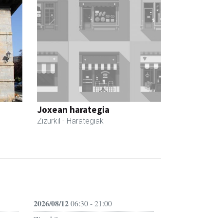
Joxean harategia
Zizurkil
- Harategiak
2026/08/12
06:30 - 21:00