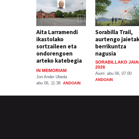
Aita Larramendi
Sorabilla Trail,
ikastolako
aurtengo jaieta
sortzaileen eta
berrikuntza
ondorengoen
nagusia
arteko katebegia
SORABILLAKO JAIA
2026
IN MEMORIAM
Aiurri
abu 06, 07:00
Jon Ander Ubeda
ANDOAIN
abu 06, 11:38
ANDOAIN