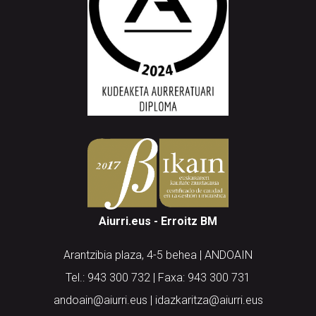
Aiurri.eus - Erroitz BM
Arantzibia plaza, 4-5 behea | ANDOAIN
Tel.: 943 300 732 | Faxa: 943 300 731
andoain@aiurri.eus | idazkaritza@aiurri.eus