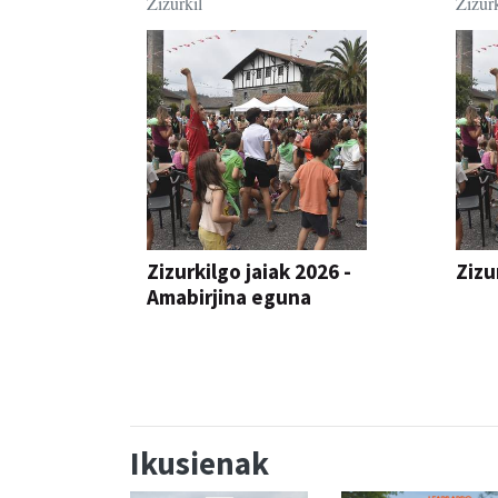
Zizurkil
Zizurk
Zizurkilgo jaiak 2026 -
Zizu
Amabirjina eguna
JAIA
JAIA
Ikusienak