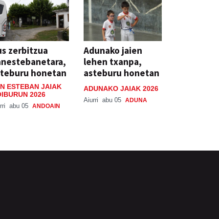
s zerbitzua
Adunako jaien
anestebanetara,
lehen txanpa,
steburu honetan
asteburu honetan
N ESTEBAN JAIAK
ADUNAKO JAIAK 2026
IBURUN 2026
Aiurri
abu 05
ADUNA
rri
abu 05
ANDOAIN