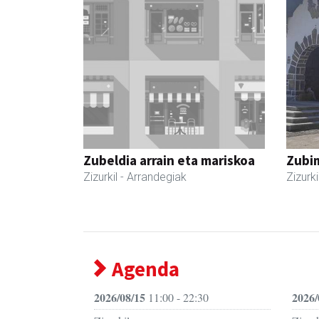
Zubeldia arrain eta mariskoa
Zubim
Zizurkil
- Arrandegiak
Zizurki
Agenda
2026/08/15
2026/
11:00 - 22:30