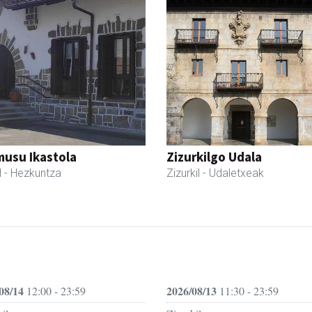
usu Ikastola
Zizurkilgo Udala
l
- Hezkuntza
Zizurkil
- Udaletxeak
08/14
2026/08/13
12:00 - 23:59
11:30 - 23:59