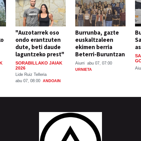
"Auzotarrek oso
Burrunba, gazte
Bu
ko
ondo erantzuten
euskaltzaleen
S
dute, beti daude
ekimen berria
a
laguntzeko prest"
Beterri-Buruntzan
SA
GO
K
SORABILLAKO JAIAK
Aiurri
abu 07, 07:00
2026
Aiu
URNIETA
Lide Ruiz Telleria
abu 07, 08:00
ANDOAIN