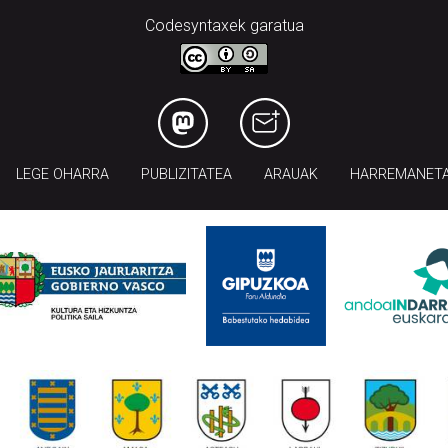
Codesyntaxek garatua
LEGE OHARRA
PUBLIZITATEA
ARAUAK
HARREMANET