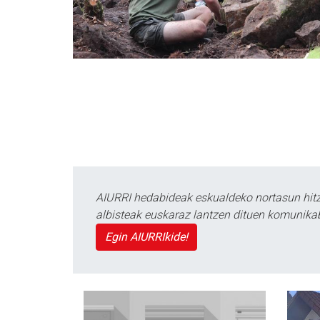
AIURRI hedabideak eskualdeko nortasun hitza
albisteak euskaraz lantzen dituen komunika
Egin AIURRIkide!