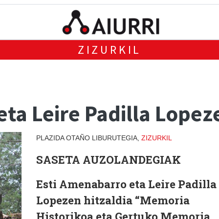
ZIZURKIL
ta Leire Padilla Lopeze
PLAZIDA OTAÑO LIBURUTEGIA,
ZIZURKIL
SASETA AUZOLANDEGIAK
Esti Amenabarro eta Leire Padilla
Lopezen hitzaldia “Memoria
Historikoa eta Gertuko Memoria