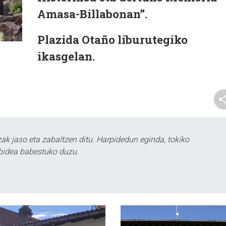
Amasa-Billabonan”.
Plazida Otaño liburutegiko
ikasgelan.
k jaso eta zabaltzen ditu. Harpidedun eginda, tokiko
bidea babestuko duzu.