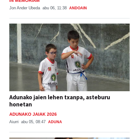
IN MEMORIAM
Jon Ander Ubeda
abu 06, 11:38
ANDOAIN
Adunako jaien lehen txanpa, asteburu
honetan
ADUNAKO JAIAK 2026
Aiurri
abu 05, 08:47
ADUNA