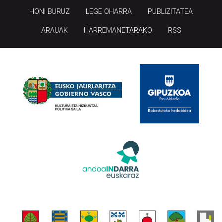
HONI BURUZ
LEGE OHARRA
PUBLIZITATEA
ARAUAK
HARREMANETARAKO
RSS