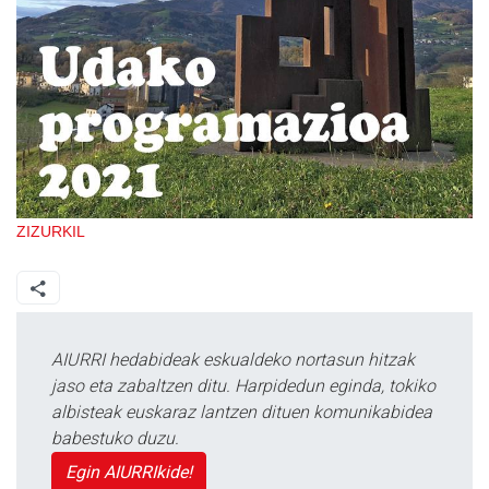
ZIZURKIL
AIURRI hedabideak eskualdeko nortasun hitzak
jaso eta zabaltzen ditu. Harpidedun eginda, tokiko
albisteak euskaraz lantzen dituen komunikabidea
babestuko duzu.
Egin AIURRIkide!