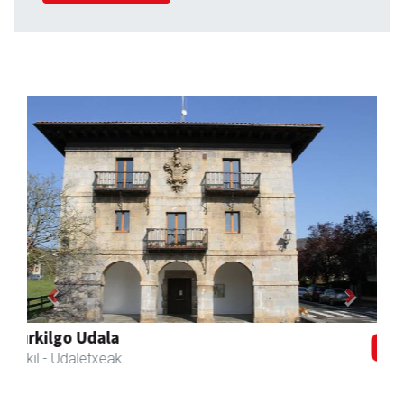
Previous
Next
Zubimusu Ikastola
Zizurkil
- Hezkuntza