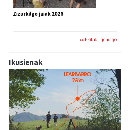
Zizurkilgo jaiak 2026
JAIA
»» Ekitaldi gehiago
Ikusienak