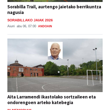
Sorabilla Trail, aurtengo jaietako berrikuntza
nagusia
SORABILLAKO JAIAK 2026
Aiurri
abu 06, 07:00
ANDOAIN
Aita Larramendi ikastolako sortzaileen eta
ondorengoen arteko katebegia