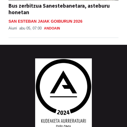
Bus zerbitzua Sanestebanetara, asteburu
honetan
SAN ESTEBAN JAIAK GOIBURUN 2026
Aiurri
abu 05, 07:00
ANDOAIN