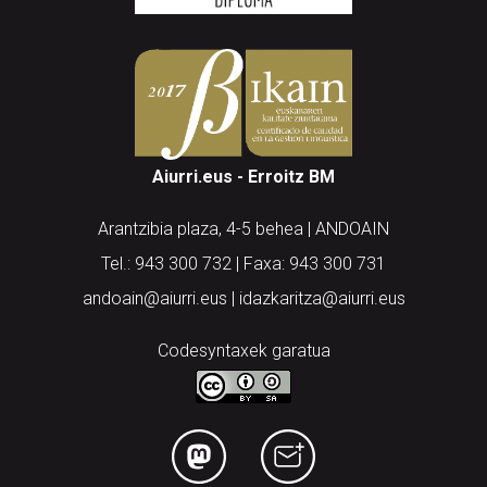
Aiurri.eus - Erroitz BM
Arantzibia plaza, 4-5 behea | ANDOAIN
Tel.: 943 300 732 | Faxa: 943 300 731
andoain@aiurri.eus | idazkaritza@aiurri.eus
Codesyntaxek garatua