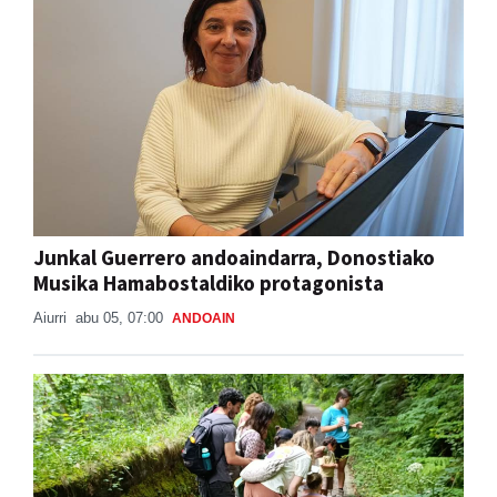
Junkal Guerrero andoaindarra, Donostiako
Musika Hamabostaldiko protagonista
Aiurri
abu 05, 07:00
ANDOAIN