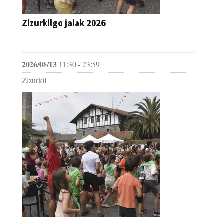
Zizurkilgo jaiak 2026
JAIA
2026/08/13
11:30 - 23:59
Zizurkil