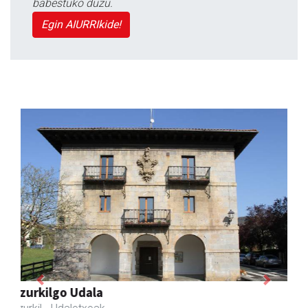
babestuko duzu.
Egin AIURRIkide!
Previous
Next