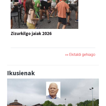
Zizurkilgo jaiak 2026
JAIA
»» Ekitaldi gehiago
Ikusienak