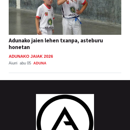
Adunako jaien lehen txanpa, asteburu
honetan
ADUNAKO JAIAK 2026
Aiurri
abu 05
ADUNA