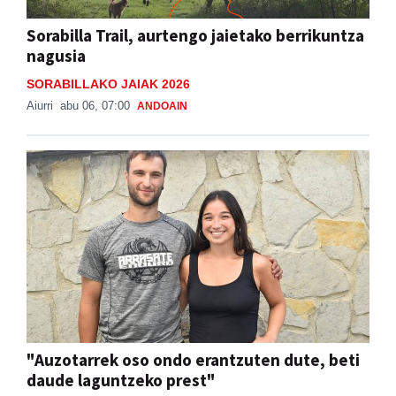
Sorabilla Trail, aurtengo jaietako berrikuntza
nagusia
SORABILLAKO JAIAK 2026
Aiurri
abu 06, 07:00
ANDOAIN
"Auzotarrek oso ondo erantzuten dute, beti
daude laguntzeko prest"