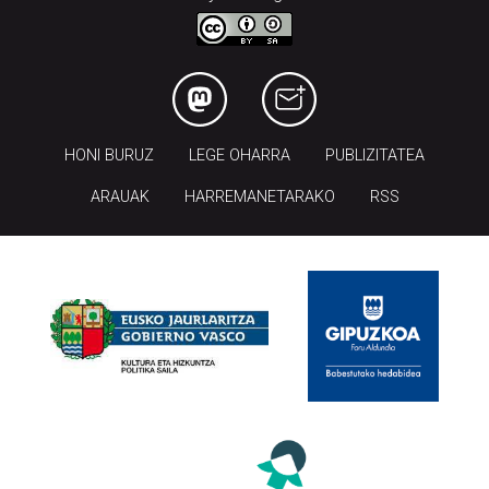
HONI BURUZ
LEGE OHARRA
PUBLIZITATEA
ARAUAK
HARREMANETARAKO
RSS