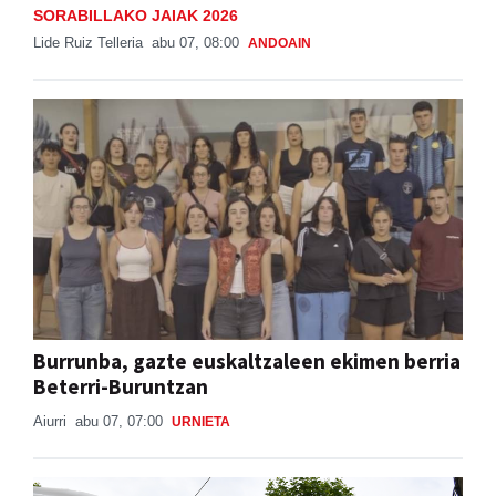
SORABILLAKO JAIAK 2026
Lide Ruiz Telleria
abu 07, 08:00
ANDOAIN
Burrunba, gazte euskaltzaleen ekimen berria
Beterri-Buruntzan
Aiurri
abu 07, 07:00
URNIETA