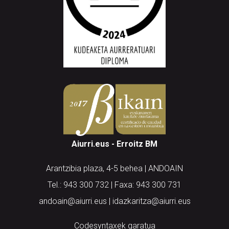
Aiurri.eus - Erroitz BM
Arantzibia plaza, 4-5 behea | ANDOAIN
Tel.: 943 300 732 | Faxa: 943 300 731
andoain@aiurri.eus | idazkaritza@aiurri.eus
Codesyntaxek garatua