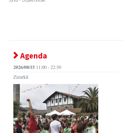
Joxean harategia
Zizurkil
- Harategiak
Agenda
2026/08/15
11:00 - 22:30
Zizurkil