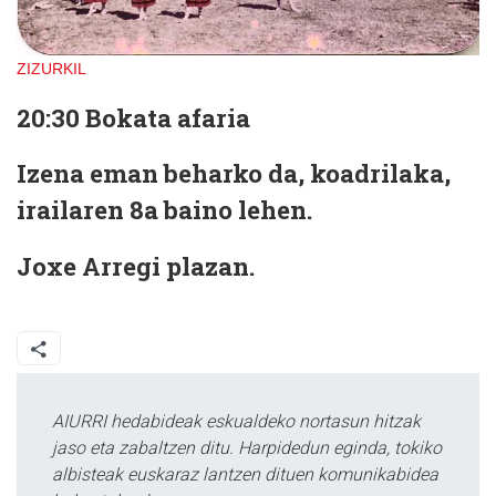
ZIZURKIL
20:30
Bokata afaria
Izena eman beharko da, koadrilaka,
irailaren 8a baino lehen.
Joxe Arregi plazan.
AIURRI hedabideak eskualdeko nortasun hitzak
jaso eta zabaltzen ditu. Harpidedun eginda, tokiko
albisteak euskaraz lantzen dituen komunikabidea