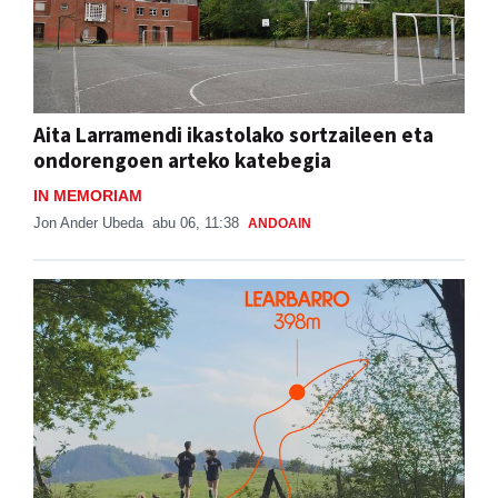
Aita Larramendi ikastolako sortzaileen eta
ondorengoen arteko katebegia
IN MEMORIAM
Jon Ander Ubeda
abu 06, 11:38
ANDOAIN