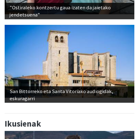
"Ostiraleko kontzertu gaua izaten da jaietako
jendetsuena"
San Bittorreko eta Santa Vitoriako audiogidak,
eskuragarri
Ikusienak