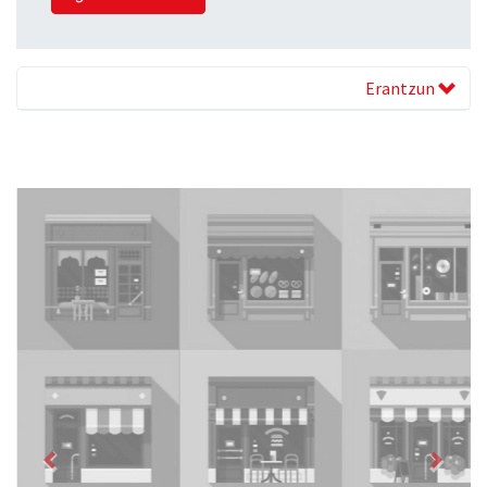
Erantzun
Previous
Next