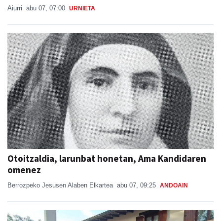
Aiurri
abu 07, 07:00
URNIETA
Otoitzaldia, larunbat honetan, Ama Kandidaren
omenez
Berrozpeko Jesusen Alaben Elkartea
abu 07, 09:25
ANDOAIN