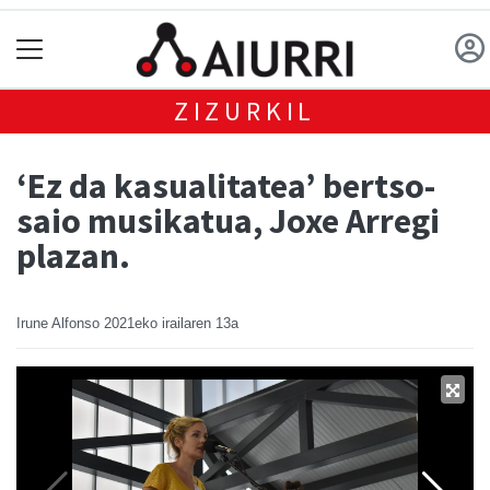
ZIZURKIL
‘Ez da kasualitatea’ bertso-
saio musikatua, Joxe Arregi
plazan.
Irune Alfonso
2021eko irailaren 13a