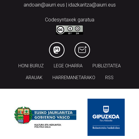
andoain@aiurri.eus | idazkaritza@aiurri.eus
Codesyntaxek garatua
HONI BURUZ
LEGE OHARRA
PUBLIZITATEA
ARAUAK
HARREMANETARAKO
RSS