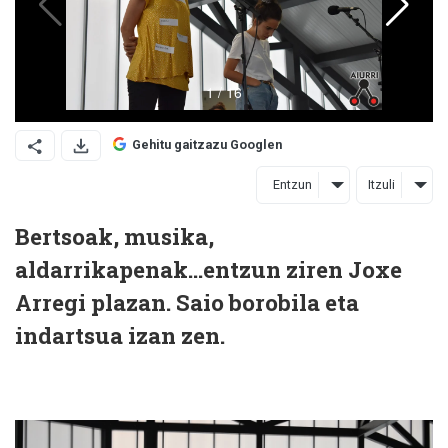
Gehitu gaitzazu Googlen
Entzun
Itzuli
Bertsoak, musika,
aldarrikapenak...entzun ziren Joxe
Arregi plazan. Saio borobila eta
indartsua izan zen.