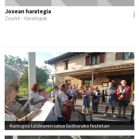
Joxean harategia
Zizurkil
- Harategiak
Kantujira taldearen saioa Goiburuko festetan