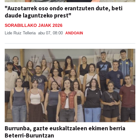
"Auzotarrek oso ondo erantzuten dute, beti
daude laguntzeko prest"
SORABILLAKO JAIAK 2026
Lide Ruiz Telleria
abu 07, 08:00
ANDOAIN
Burrunba, gazte euskaltzaleen ekimen berria
Beterri-Buruntzan