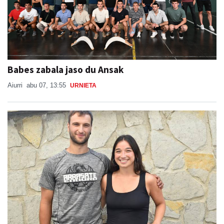
Babes zabala jaso du Ansak
Aiurri
abu 07, 13:55
URNIETA