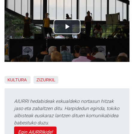
KULTURA
ZIZURKIL
AIURRI hedabideak eskualdeko nortasun hitzak
jaso eta zabaltzen ditu. Harpidedun eginda, tokiko
albisteak euskaraz lantzen dituen komunikabidea
babestuko duzu.
Egin AIURRIkide!