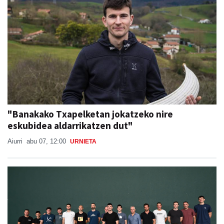
"Banakako Txapelketan jokatzeko nire
eskubidea aldarrikatzen dut"
Aiurri
abu 07, 12:00
URNIETA