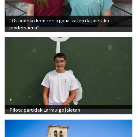
"Ostiraleko kontzertu gaua izaten da jaietako
jendetsuena"
Pilota partidak Larraulgo jaietan