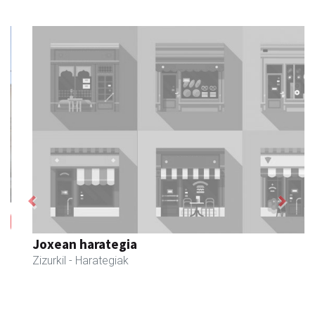
Previous
Next
Joxean harategia
Zizurkil
- Harategiak