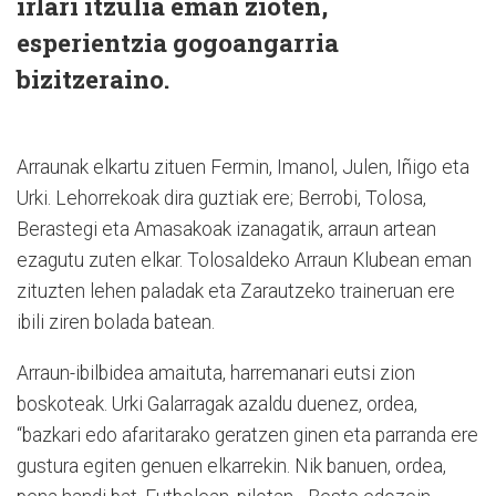
irlari itzulia eman zioten,
esperientzia gogoangarria
bizitzeraino.
Arraunak elkartu zituen Fermin, Imanol, Julen, Iñigo eta
Urki. Lehorrekoak dira guztiak ere; Berrobi, Tolosa,
Berastegi eta Amasakoak izanagatik, arraun artean
ezagutu zuten elkar. Tolosaldeko Arraun Klubean eman
zituzten lehen paladak eta Zarautzeko traineruan ere
ibili ziren bolada batean.
Arraun-ibilbidea amaituta, harremanari eutsi zion
boskoteak. Urki Galarragak azaldu duenez, ordea,
“bazkari edo afaritarako geratzen ginen eta parranda ere
gustura egiten genuen elkarrekin. Nik banuen, ordea,