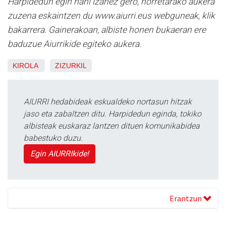
Harpidedun egin nahi izanez gero, horretarako aukera
zuzena eskaintzen du www.aiurri.eus webguneak, klik
bakarrera. Gainerakoan, albiste honen bukaeran ere
baduzue Aiurrikide egiteko aukera.
KIROLA
ZIZURKIL
AIURRI hedabideak eskualdeko nortasun hitzak
jaso eta zabaltzen ditu. Harpidedun eginda, tokiko
albisteak euskaraz lantzen dituen komunikabidea
babestuko duzu.
Egin AIURRIkide!
Erantzun