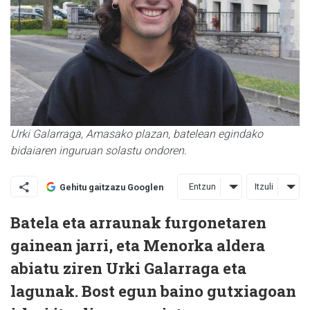
Urki Galarraga, Amasako plazan, batelean egindako
bidaiaren inguruan solastu ondoren.
Entzun
Itzuli
Gehitu gaitzazu Googlen
Batela eta arraunak furgonetaren
gainean jarri, eta Menorka aldera
abiatu ziren Urki Galarraga eta
lagunak. Bost egun baino gutxiagoan