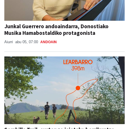
Junkal Guerrero andoaindarra, Donostiako
Musika Hamabostaldiko protagonista
Aiurri
abu 05, 07:00
ANDOAIN