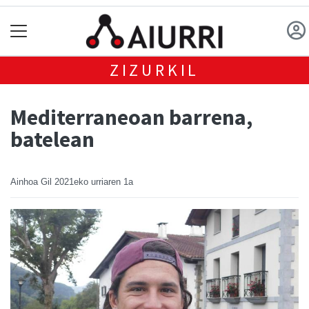
ZIZURKIL
Mediterraneoan barrena,
batelean
Ainhoa Gil
2021eko urriaren 1a