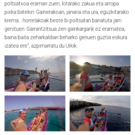
poltsatxoa eraman zuen, lotarako zakua eta arropa
pixka batekin. Gainerakoan, janaria eta ura, eguzkitarako
krema... horrelakoak beste bi poltsatan banatuta jarri
genituen. Garrantzitsua zen gainkargarik ez eramatea,
baina baita zeharkaldian beharko genuen guztia eskura
izatea ere”, azpimarratu du Urkik.