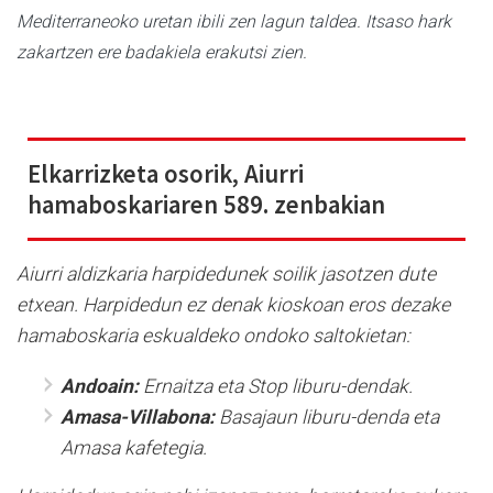
Mediterraneoko uretan ibili zen lagun taldea. Itsaso hark
zakartzen ere badakiela erakutsi zien.
Elkarrizketa osorik, Aiurri
hamaboskariaren 589. zenbakian
Aiurri aldizkaria harpidedunek soilik jasotzen dute
etxean. Harpidedun ez denak kioskoan eros dezake
hamaboskaria eskualdeko ondoko saltokietan:
Andoain:
Ernaitza eta Stop liburu-dendak.
Amasa-Villabona:
Basajaun liburu-denda eta
Amasa kafetegia.