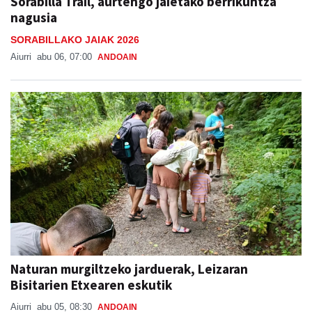
Sorabilla Trail, aurtengo jaietako berrikuntza
nagusia
SORABILLAKO JAIAK 2026
Aiurri
abu 06, 07:00
ANDOAIN
Naturan murgiltzeko jarduerak, Leizaran
Bisitarien Etxearen eskutik
Aiurri
abu 05, 08:30
ANDOAIN