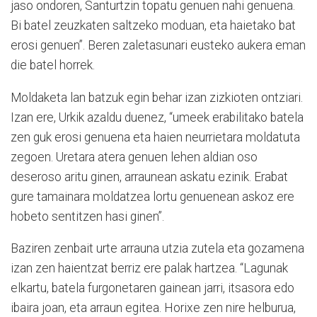
jaso ondoren, Santurtzin topatu genuen nahi genuena.
Bi batel zeuzkaten saltzeko moduan, eta haietako bat
erosi genuen”. Beren zaletasunari eusteko aukera eman
die batel horrek.
Moldaketa lan batzuk egin behar izan zizkioten ontziari.
Izan ere, Urkik azaldu duenez, “umeek erabilitako batela
zen guk erosi genuena eta haien neurrietara moldatuta
zegoen. Uretara atera genuen lehen aldian oso
deseroso aritu ginen, arraunean askatu ezinik. Erabat
gure tamainara moldatzea lortu genuenean askoz ere
hobeto sentitzen hasi ginen”.
Baziren zenbait urte arrauna utzia zutela eta gozamena
izan zen haientzat berriz ere palak hartzea. “Lagunak
elkartu, batela furgonetaren gainean jarri, itsasora edo
ibaira joan, eta arraun egitea. Horixe zen nire helburua,