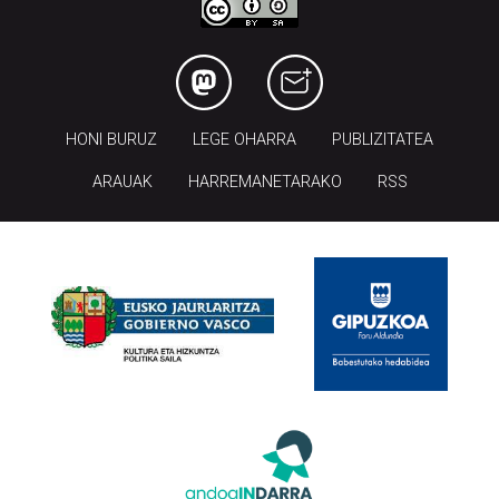
HONI BURUZ
LEGE OHARRA
PUBLIZITATEA
ARAUAK
HARREMANETARAKO
RSS