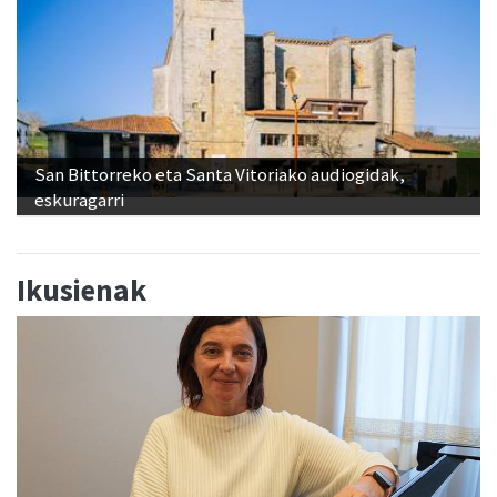
San Bittorreko eta Santa Vitoriako audiogidak,
eskuragarri
Ikusienak