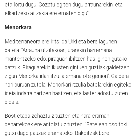
eta lortu dugu. Gozatu egiten dugu arraunarekin, eta
elkartzeko aitzakia ere ematen digu”.
Menorkara
Mediterraneora ere iritsi da Urki eta bere lagunen
batela. “Arrauna utzitakoan, urarekin harremana
mantentzeko edo, piraguan ibiltzen hasi ginen gutako
batzuk. Piraguarekin ikusten gintuen guztiak galdetzen
zigun Menorka irlari itzulia emana ote genion”. Galdera
hori buruan zutela, Menorkari itzulia batelarekin egiteko
ideia indarra hartzen hasi zen, eta laster adostu zuten
bidaia.
Bost etapa zehaztu zituzten eta hara eraman
beharrekoak ere antolatu zituzten. “Batelean oso toki
gutxi dago gauzak eramateko. Bakoitzak bere