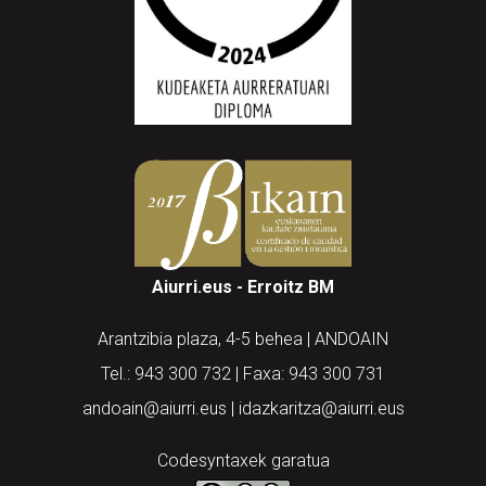
Aiurri.eus - Erroitz BM
Arantzibia plaza, 4-5 behea | ANDOAIN
Tel.: 943 300 732 | Faxa: 943 300 731
andoain@aiurri.eus | idazkaritza@aiurri.eus
Codesyntaxek garatua