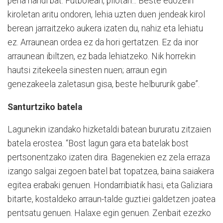
pena handi bat. Futbolean, pilotan... Beste edozein
kiroletan aritu ondoren, lehia uzten duen jendeak kirol
berean jarraitzeko aukera izaten du, nahiz eta lehiatu
ez. Arraunean ordea ez da hori gertatzen. Ez da inor
arraunean ibiltzen, ez bada lehiatzeko. Nik horrekin
hautsi zitekeela sinesten nuen; arraun egin
genezakeela zaletasun gisa, beste helbururik gabe”.
Santurtziko batela
Lagunekin izandako hizketaldi batean bururatu zitzaien
batela erostea. “Bost lagun gara eta batelak bost
pertsonentzako izaten dira. Bagenekien ez zela erraza
izango salgai zegoen batel bat topatzea, baina saiakera
egitea erabaki genuen. Hondarribiatik hasi, eta Galiziara
bitarte, kostaldeko arraun-talde guztiei galdetzen joatea
pentsatu genuen. Halaxe egin genuen. Zenbait ezezko