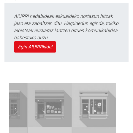
AIURRI hedabideak eskualdeko nortasun hitzak
jaso eta zabaltzen ditu. Harpidedun eginda, tokiko
albisteak euskaraz lantzen dituen komunikabidea
babestuko duzu.
Egin AIURRIkide!