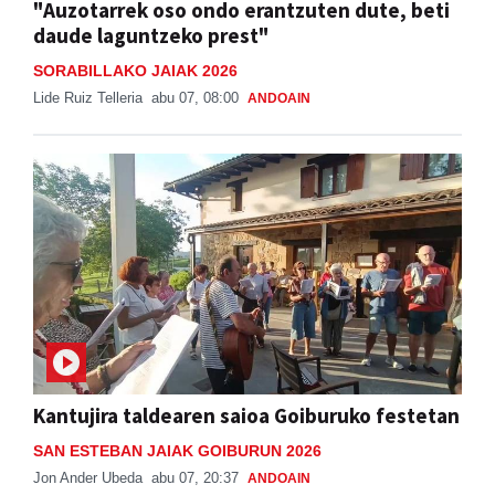
SORABILLAKO JAIAK 2026
Lide Ruiz Telleria
abu 07, 08:00
ANDOAIN
Kantujira taldearen saioa Goiburuko festetan
SAN ESTEBAN JAIAK GOIBURUN 2026
Jon Ander Ubeda
abu 07, 20:37
ANDOAIN