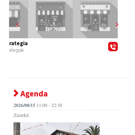
Previous
Next
Zubimusu Ikastola
Zizurkil
- Hezkuntza
Agenda
2026/08/15
11:00 - 22:30
Zizurkil