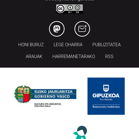
HONI BURUZ
LEGE OHARRA
PUBLIZITATEA
ARAUAK
HARREMANETARAKO
RSS