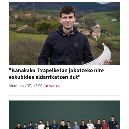
"Banakako Txapelketan jokatzeko nire
eskubidea aldarrikatzen dut"
Aiurri
abu 07, 12:00
URNIETA