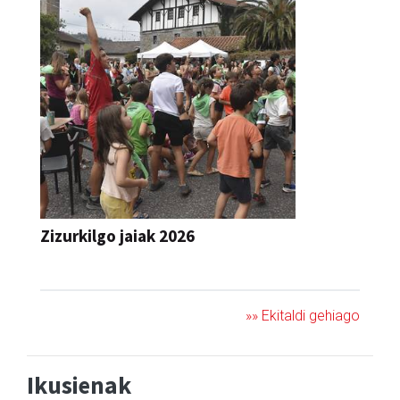
Zizurkilgo jaiak 2026
JAIA
»» Ekitaldi gehiago
Ikusienak