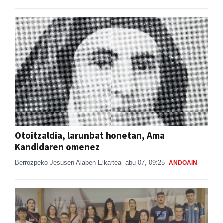
Otoitzaldia, larunbat honetan, Ama
Kandidaren omenez
Berrozpeko Jesusen Alaben Elkartea
abu 07, 09:25
ANDOAIN