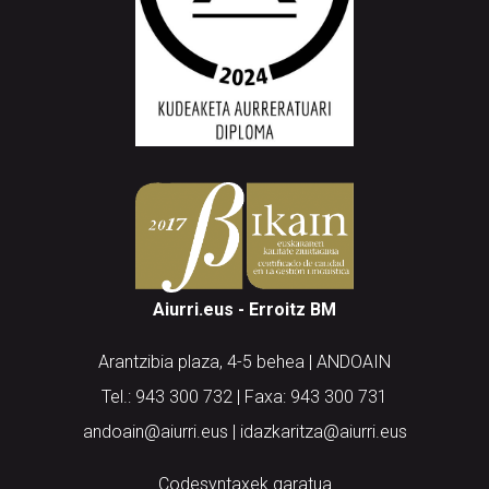
Aiurri.eus - Erroitz BM
Arantzibia plaza, 4-5 behea | ANDOAIN
Tel.: 943 300 732 | Faxa: 943 300 731
andoain@aiurri.eus | idazkaritza@aiurri.eus
Codesyntaxek garatua