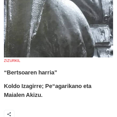
ZIZURKIL
“Bertsoaren harria”
Koldo Izagirre; Pe“agarikano eta
Maialen Akizu.