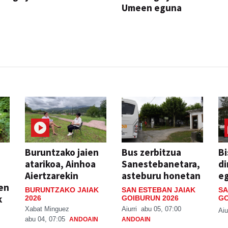
Umeen eguna
JAIA
Buruntzako jaien
Bus zerbitzua
Bi
atarikoa, Ainhoa
Sanestebanetara,
di
Aiertzarekin
asteburu honetan
e
ien
BURUNTZAKO JAIAK
SAN ESTEBAN JAIAK
SA
k
2026
GOIBURUN 2026
GO
Xabat Minguez
Aiurri
abu 05, 07:00
Aiu
abu 04, 07:05
ANDOAIN
ANDOAIN