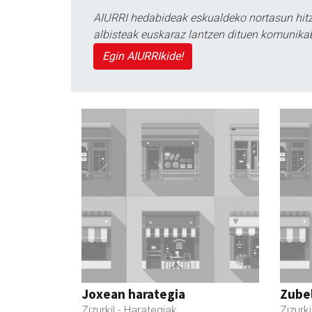
AIURRI hedabideak eskualdeko nortasun hitza
albisteak euskaraz lantzen dituen komunika
Egin AIURRIkide!
Joxean harategia
Zubel
Zizurkil
- Harategiak
Zizurki