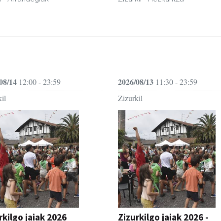
08/14
2026/08/13
12:00 - 23:59
11:30 - 23:59
il
Zizurkil
rkilgo jaiak 2026
Zizurkilgo jaiak 2026 -