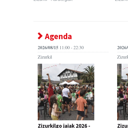
Agenda
2026/08/15
2026/
11:00 - 22:30
Zizurkil
Zizurk
Zizurkilgo jaiak 2026 -
Zizu