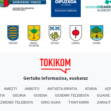
Gertuko informazioa, euskaraz
AMEZTI
ANBOTO
ANTXETA IRRATIA
ATARIA
AZP
TIA
GEURIA
GOIENA
GOIERRI TELEBISTA
GUAIXE
IZMENDI TELEBISTA
ORIO GUKA
TXINTXARRI
ZARAUT