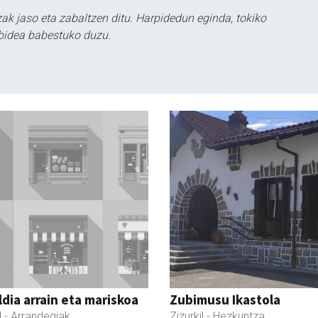
k jaso eta zabaltzen ditu. Harpidedun eginda, tokiko
bidea babestuko duzu.
dia arrain eta mariskoa
Zubimusu Ikastola
l
- Arrandegiak
Zizurkil
- Hezkuntza