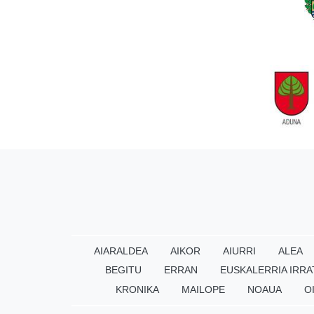
AIARALDEA
AIKOR
AIURRI
ALEA
BEGITU
ERRAN
EUSKALERRIA IRRA
KRONIKA
MAILOPE
NOAUA
O