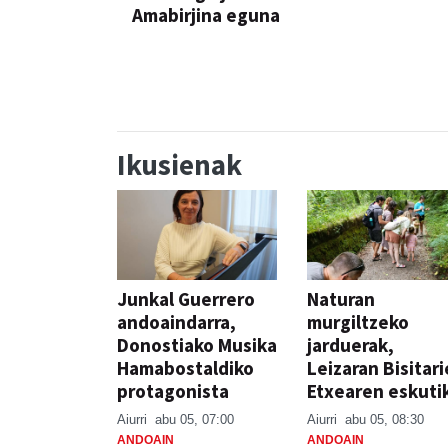
Amabirjina eguna
JAIA
JAIA
Ikusienak
Junkal Guerrero
Naturan
andoaindarra,
murgiltzeko
Donostiako Musika
jarduerak,
Hamabostaldiko
Leizaran Bisitar
protagonista
Etxearen eskuti
Aiurri
abu 05, 07:00
Aiurri
abu 05, 08:30
ANDOAIN
ANDOAIN