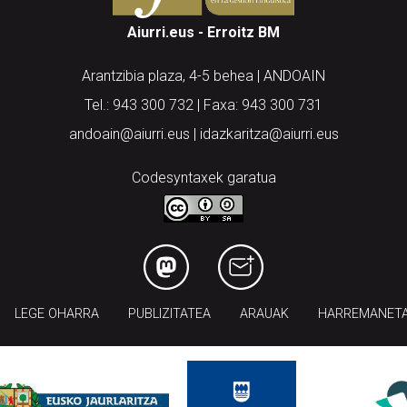
Aiurri.eus - Erroitz BM
Arantzibia plaza, 4-5 behea | ANDOAIN
Tel.: 943 300 732 | Faxa: 943 300 731
andoain@aiurri.eus | idazkaritza@aiurri.eus
Codesyntaxek garatua
LEGE OHARRA
PUBLIZITATEA
ARAUAK
HARREMANET