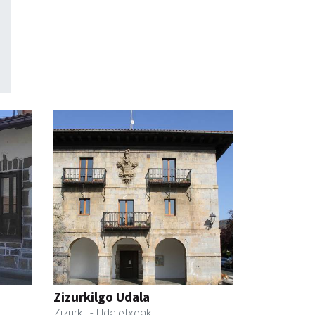
Zizurkilgo Udala
Zizurkil
- Udaletxeak