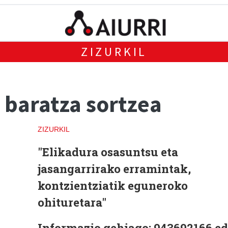
ZIZURKIL
 baratza sortzea
ZIZURKIL
"Elikadura osasuntsu eta
jasangarrirako erramintak,
kontzientziatik eguneroko
ohituretara"
Informazio gehiago: 943692166 e