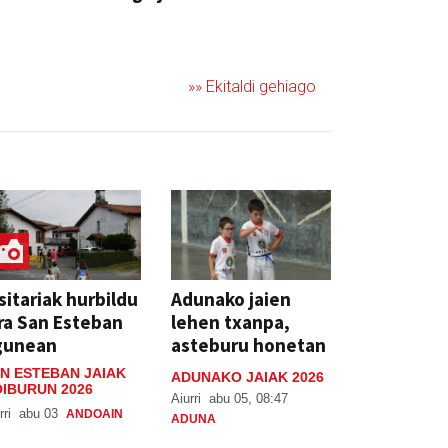
JAIA
»» Ekitaldi gehiago
sitariak hurbildu
Adunako jaien
ra San Esteban
lehen txanpa,
gunean
asteburu honetan
N ESTEBAN JAIAK
ADUNAKO JAIAK 2026
IBURUN 2026
Aiurri
abu 05, 08:47
rri
abu 03
ANDOAIN
ADUNA