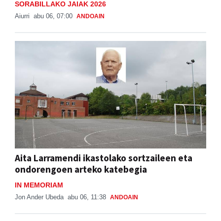
SORABILLAKO JAIAK 2026
Aiurri
abu 06, 07:00
ANDOAIN
Aita Larramendi ikastolako sortzaileen eta
ondorengoen arteko katebegia
IN MEMORIAM
Jon Ander Ubeda
abu 06, 11:38
ANDOAIN