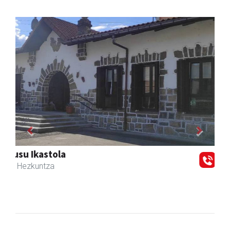
Previous
Next
Zizurkilgo Udala
Zizurkil
- Udaletxeak