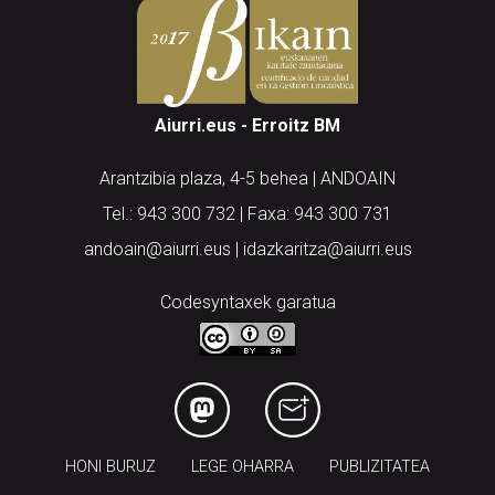
Aiurri.eus - Erroitz BM
Arantzibia plaza, 4-5 behea | ANDOAIN
Tel.: 943 300 732 | Faxa: 943 300 731
andoain@aiurri.eus | idazkaritza@aiurri.eus
Codesyntaxek garatua
HONI BURUZ
LEGE OHARRA
PUBLIZITATEA