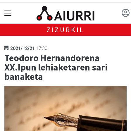
ZIZURKIL
2021/12/21
17:30
Teodoro Hernandorena
XX.Ipun lehiaketaren sari
banaketa