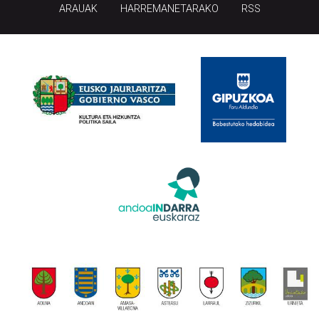
ARAUAK
HARREMANETARAKO
RSS