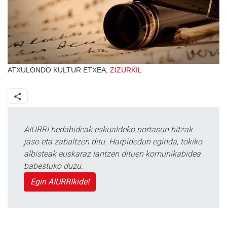
ATXULONDO KULTUR ETXEA,
ZIZURKIL
AIURRI hedabideak eskualdeko nortasun hitzak
jaso eta zabaltzen ditu. Harpidedun eginda, tokiko
albisteak euskaraz lantzen dituen komunikabidea
babestuko duzu.
Egin AIURRIkide!