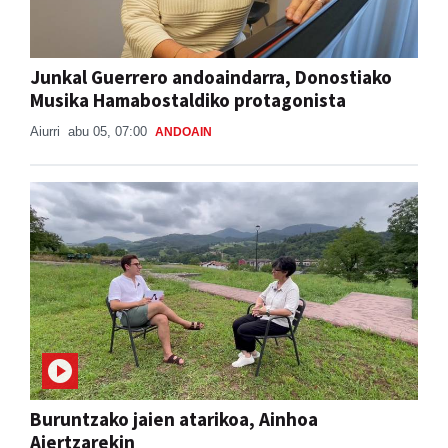
Junkal Guerrero andoaindarra, Donostiako
Musika Hamabostaldiko protagonista
Aiurri
abu 05, 07:00
ANDOAIN
Buruntzako jaien atarikoa, Ainhoa
Aiertzarekin