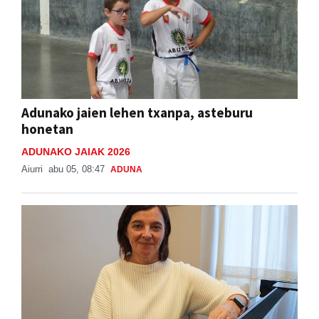
Adunako jaien lehen txanpa, asteburu
honetan
ADUNAKO JAIAK 2026
Aiurri
abu 05, 08:47
ADUNA