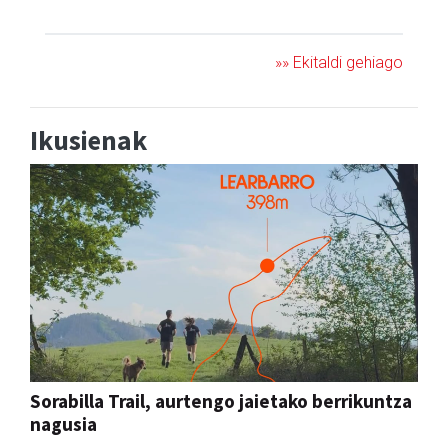
JAIA
»» Ekitaldi gehiago
Ikusienak
Sorabilla Trail, aurtengo jaietako berrikuntza
nagusia