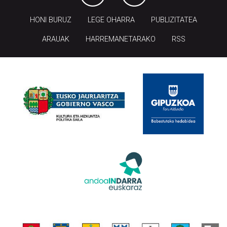
ARAUAK
HARREMANETARAKO
RSS