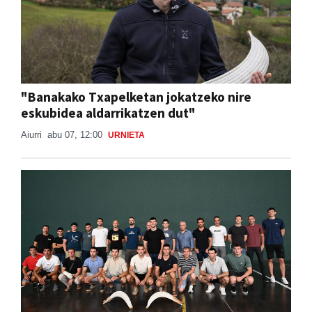
"Banakako Txapelketan jokatzeko nire
eskubidea aldarrikatzen dut"
Aiurri
abu 07, 12:00
URNIETA
Babes zabala jaso du Ansak