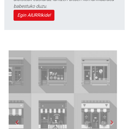
babestuko duzu.
Egin AIURRIkide!
Previous
Next
Zubimusu Ikastola