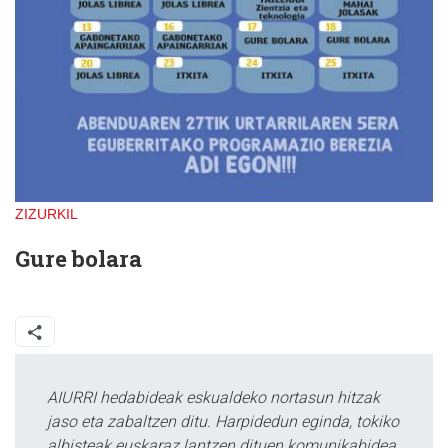
ZIZURKIL
Gure bolara
AIURRI hedabideak eskualdeko nortasun hitzak
jaso eta zabaltzen ditu. Harpidedun eginda, tokiko
albisteak euskaraz lantzen dituen komunikabidea