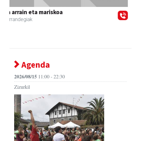
Zizurkil
- Hezkuntza
Agenda
2026/08/15
11:00 - 22:30
Zizurkil