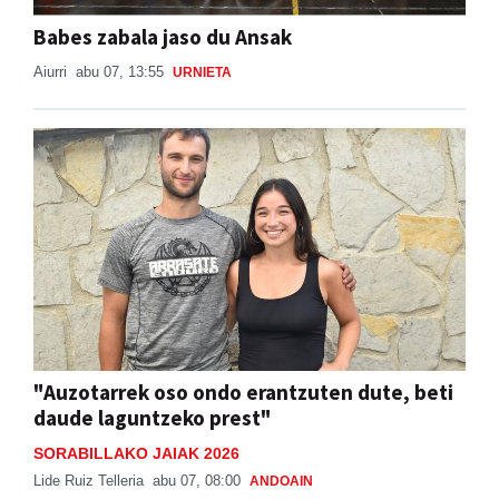
Aiurri
abu 07, 13:55
URNIETA
"Auzotarrek oso ondo erantzuten dute, beti
daude laguntzeko prest"
SORABILLAKO JAIAK 2026
Lide Ruiz Telleria
abu 07, 08:00
ANDOAIN