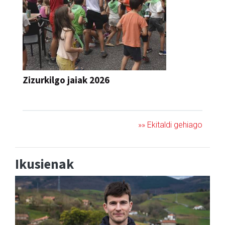
Zizurkilgo jaiak 2026
JAIA
»» Ekitaldi gehiago
Ikusienak