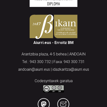
Aiurri.eus - Erroitz BM
Arantzibia plaza, 4-5 behea | ANDOAIN
Tel.: 943 300 732 | Faxa: 943 300 731
andoain@aiurri.eus | idazkaritza@aiurri.eus
Codesyntaxek garatua
HONI BURUZ
LEGE OHARRA
PUBLIZITATEA