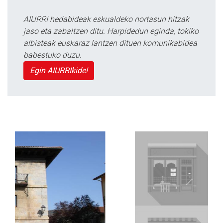
AIURRI hedabideak eskualdeko nortasun hitzak
jaso eta zabaltzen ditu. Harpidedun eginda, tokiko
albisteak euskaraz lantzen dituen komunikabidea
babestuko duzu.
Egin AIURRIkide!