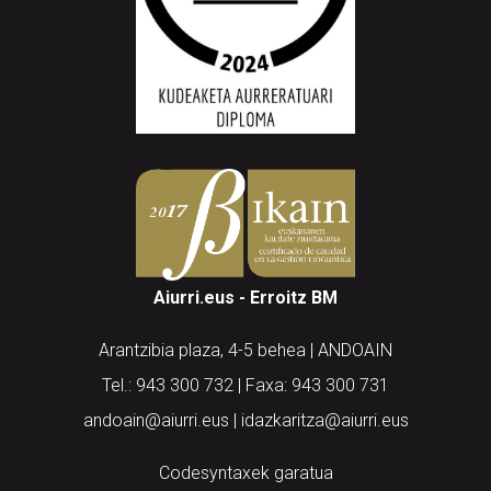
Aiurri.eus - Erroitz BM
Arantzibia plaza, 4-5 behea | ANDOAIN
Tel.: 943 300 732 | Faxa: 943 300 731
andoain@aiurri.eus | idazkaritza@aiurri.eus
Codesyntaxek garatua