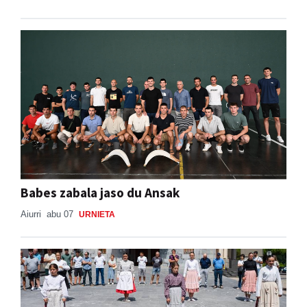
Babes zabala jaso du Ansak
Aiurri
abu 07
URNIETA