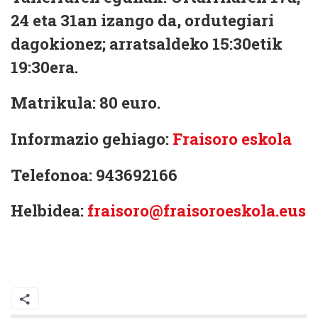
24 eta 31an izango da, ordutegiari
dagokionez; arratsaldeko 15:30etik
19:30era.
Matrikula: 80 euro.
Informazio gehiago:
Fraisoro eskola
Telefonoa: 943692166
Helbidea:
fraisoro@fraisoroeskola.eus