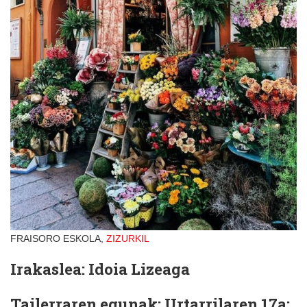
FRAISORO ESKOLA,
ZIZURKIL
Irakaslea: Idoia Lizeaga
Tailerraren egunak: Urtarrilaren 17a;