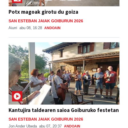
Potx magoak girotu du goiza
SAN ESTEBAN JAIAK GOIBURUN 2026
Aiurri
abu 08, 16:28
ANDOAIN
Kantujira taldearen saioa Goiburuko festetan
SAN ESTEBAN JAIAK GOIBURUN 2026
Jon Ander Ubeda
abu 07, 20:37
ANDOAIN