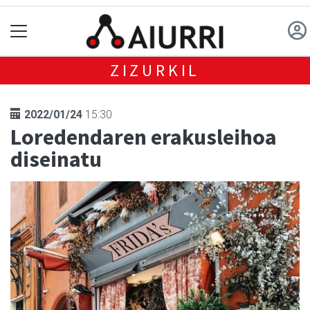
ZIZURKIL
2022/01/24
15:30
Loredendaren erakusleihoa
diseinatu