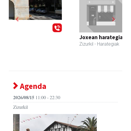
Previous
Next
Joxean harategia
Zizurkil
- Harategiak
Agenda
2026/08/15
11:00 - 22:30
Zizurkil