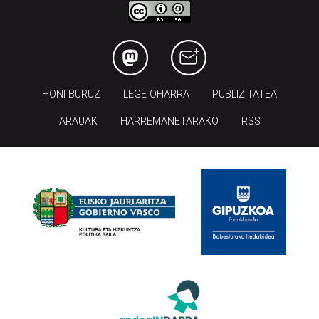
HONI BURUZ
LEGE OHARRA
PUBLIZITATEA
ARAUAK
HARREMANETARAKO
RSS