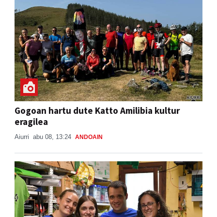
Gogoan hartu dute Katto Amilibia kultur
eragilea
Aiurri
abu 08, 13:24
ANDOAIN