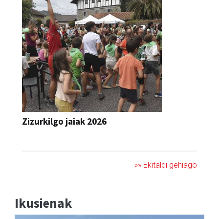
Zizurkilgo jaiak 2026
JAIA
»» Ekitaldi gehiago
Ikusienak