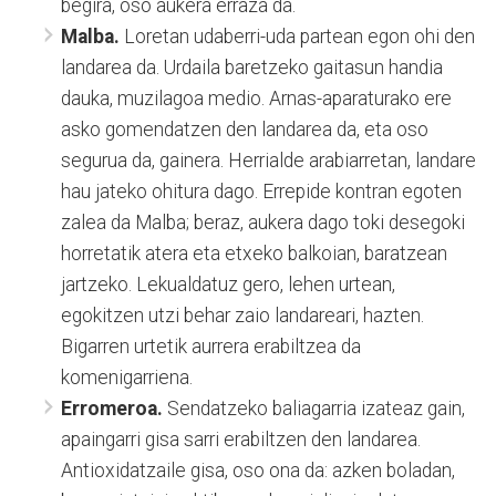
begira, oso aukera erraza da.
Malba.
Loretan udaberri-uda partean egon ohi den
landarea da. Urdaila baretzeko gaitasun handia
dauka, muzilagoa medio. Arnas-aparaturako ere
asko gomendatzen den landarea da, eta oso
segurua da, gainera. Herrialde arabiarretan, landare
hau jateko ohitura dago. Errepide kontran egoten
zalea da Malba; beraz, aukera dago toki desegoki
horretatik atera eta etxeko balkoian, baratzean
jartzeko. Lekualdatuz gero, lehen urtean,
egokitzen utzi behar zaio landareari, hazten.
Bigarren urtetik aurrera erabiltzea da
komenigarriena.
Erromeroa.
Sendatzeko baliagarria izateaz gain,
apaingarri gisa sarri erabiltzen den landarea.
Antioxidatzaile gisa, oso ona da: azken boladan,