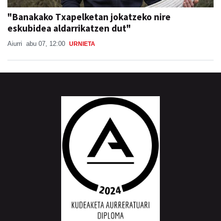
"Banakako Txapelketan jokatzeko nire
eskubidea aldarrikatzen dut"
Aiurri
abu 07, 12:00
URNIETA