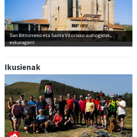
San Bittorreko eta Santa Vitoriako audiogidak,
eskuragarri
Ikusienak