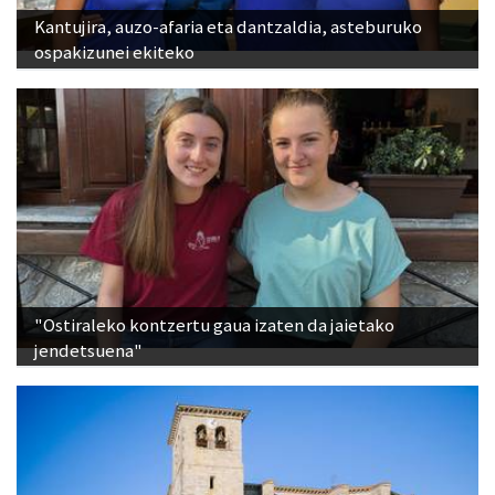
Kantujira, auzo-afaria eta dantzaldia, asteburuko
ospakizunei ekiteko
"Ostiraleko kontzertu gaua izaten da jaietako
jendetsuena"