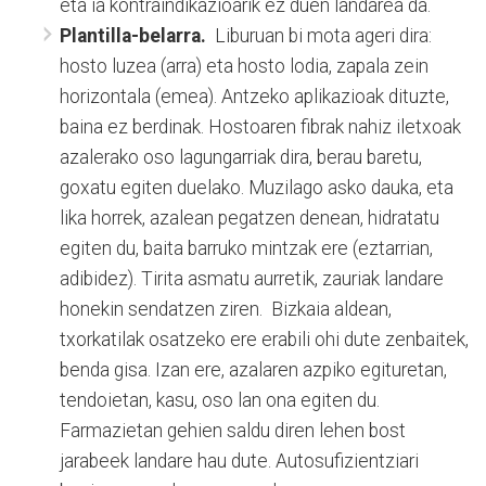
eta ia kontraindikazioarik ez duen landarea da.
Plantilla-belarra.
Liburuan bi mota ageri dira:
hosto luzea (arra) eta hosto lodia, zapala zein
horizontala (emea). Antzeko aplikazioak dituzte,
baina ez berdinak. Hostoaren fibrak nahiz iletxoak
azalerako oso lagungarriak dira, berau baretu,
goxatu egiten duelako. Muzilago asko dauka, eta
lika horrek, azalean pegatzen denean, hidratatu
egiten du, baita barruko mintzak ere (eztarrian,
adibidez). Tirita asmatu aurretik, zauriak landare
honekin sendatzen ziren.
Bizkaia aldean,
txorkatilak osatzeko ere erabili ohi dute zenbaitek,
benda gisa. Izan ere, azalaren azpiko egituretan,
tendoietan, kasu, oso lan ona egiten du.
Farmazietan gehien saldu diren lehen bost
jarabeek landare hau dute. Autosufizientziari