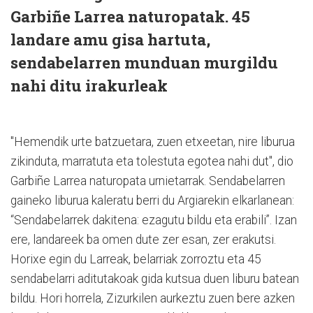
Garbiñe Larrea naturopatak. 45
landare amu gisa hartuta,
sendabelarren munduan murgildu
nahi ditu irakurleak
"Hemendik urte batzuetara, zuen etxeetan, nire liburua
zikinduta, marratuta eta tolestuta egotea nahi dut", dio
Garbiñe Larrea naturopata urnietarrak. Sendabelarren
gaineko liburua kaleratu berri du Argiarekin elkarlanean:
“Sendabelarrek dakitena: ezagutu bildu eta erabili”. Izan
ere, landareek ba omen dute zer esan, zer erakutsi.
Horixe egin du Larreak, belarriak zorroztu eta 45
sendabelarri aditutakoak gida kutsua duen liburu batean
bildu. Hori horrela, Zizurkilen aurkeztu zuen bere azken