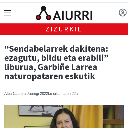
ZIZURKIL
“Sendabelarrek dakitena:
ezagutu, bildu eta erabili”
liburua, Garbiñe Larrea
naturopataren eskutik
Alba Cabrera Jauregi
2022ko urtarrilaren 22a