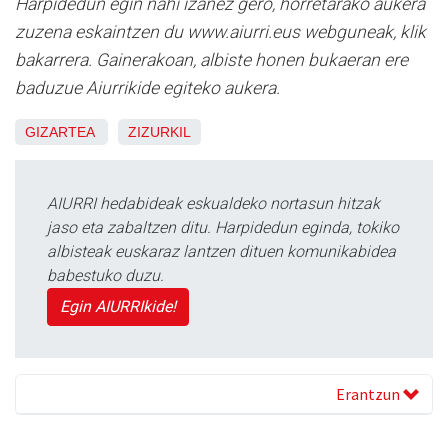
Harpidedun egin nahi izanez gero, horretarako aukera
zuzena eskaintzen du www.aiurri.eus webguneak, klik
bakarrera. Gainerakoan, albiste honen bukaeran ere
baduzue Aiurrikide egiteko aukera.
GIZARTEA
ZIZURKIL
AIURRI hedabideak eskualdeko nortasun hitzak
jaso eta zabaltzen ditu. Harpidedun eginda, tokiko
albisteak euskaraz lantzen dituen komunikabidea
babestuko duzu.
Egin AIURRIkide!
Erantzun