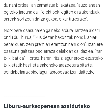
du nahi ordea, lan zamatsua bilakatzea, “auzolanean
egiteko jarduna da. Kolektiboki egiten dira ukenduak;
sareak sortzean datza gakoa, elkar trukerako”.
Nork bere osasunaren gaineko ardura hartzea aldarri
ondu du liburua, “ikus dezan bakoitzak nondik abiatu
behar duen, zein premiari erantzun nahi dion”. Izan ere,
osasuna galtzea oso erraza delakoan da idazlea, “hari
txiki bat da”. Hortaz, haren iritziz, eguneroko ezusteko
txikietatik hasi, eta sakoneko arazoetara bitarte,
sendabelarrak bidelagun aproposak izan daitezke.
_____________________
Liburu-aurkezpenean azaldutako