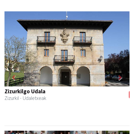
Previous
Next
Zizurkilgo Udala
Zizurkil
- Udaletxeak