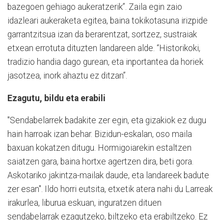
bazegoen gehiago aukeratzerik”. Zaila egin zaio
idazleari aukeraketa egitea, baina tokikotasuna irizpide
garrantzitsua izan da berarentzat, sortzez, sustraiak
etxean errotuta dituzten landareen alde. “Historikoki,
tradizio handia dago gurean, eta inportantea da horiek
jasotzea, inork ahaztu ez ditzan”.
Ezagutu, bildu eta erabili
"Sendabelarrek badakite zer egin, eta gizakiok ez dugu
hain harroak izan behar. Bizidun-eskalan, oso maila
baxuan kokatzen ditugu. Hormigoiarekin estaltzen
saiatzen gara, baina hortxe agertzen dira, beti gora.
Askotariko jakintza-mailak daude, eta landareek badute
zer esan". Ildo horri eutsita, etxetik atera nahi du Larreak
irakurlea, liburua eskuan, inguratzen dituen
sendabelarrak ezagutzeko, biltzeko eta erabiltzeko. Ez