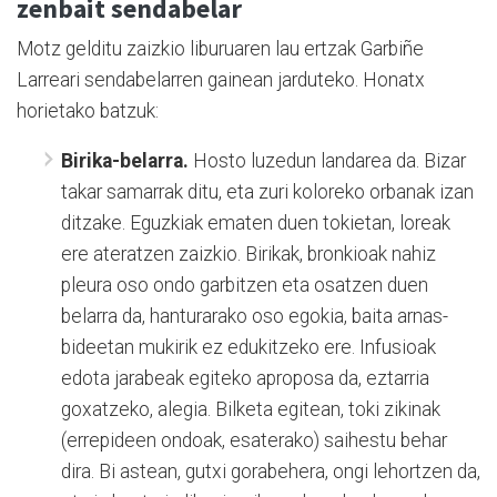
zenbait sendabelar
Motz gelditu zaizkio liburuaren lau ertzak Garbiñe
Larreari sendabelarren gainean jarduteko. Honatx
horietako batzuk:
Birika-belarra.
Hosto luzedun landarea da. Bizar
takar samarrak ditu, eta zuri koloreko orbanak izan
ditzake. Eguzkiak ematen duen tokietan, loreak
ere ateratzen zaizkio. Birikak, bronkioak nahiz
pleura oso ondo garbitzen eta osatzen duen
belarra da, hanturarako oso egokia, baita arnas-
bideetan mukirik ez edukitzeko ere. Infusioak
edota jarabeak egiteko aproposa da, eztarria
goxatzeko, alegia. Bilketa egitean, toki zikinak
(errepideen ondoak, esaterako) saihestu behar
dira. Bi astean, gutxi gorabehera, ongi lehortzen da,