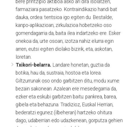
bere printzipio aktiboa asko ari dira isolatzen,
farmaziara pasatzeko. Kontraindikazio handi bat
dauka, ordea: tentsioa igo egiten du. Bestalde,
kanpo-aplikazioan, zirkulazioa hobetzeko oso
gomendagarria da, baita ilea indartzeko ere. Esker
onekoa da, urte osoan, izotza nahiz elurra egin
arren, eutsi egiten diolako bizirik, eta, askotan,
loretan.
Txikori-belarra.
Landare honetan, guztia da
botika, hau da, sustraia, hostoa eta lorea.
Giltzurrunak oso ondo garbitzen ditu, modu xume
bezain sakonean. Azalean ere mesedegarria da,
ezker eta eskubi garbitzen baitu: pankrea, barea,
gibela eta behazuna. Tradizioz, Euskal Herrian,
bederatzi egunez (ilbeheran) hartzeko ohitura
dago, udaberrian edo udazkenean, gorputza gehien