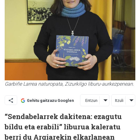
Garbiñe Larrea naturopata, Zizurkilgo liburu-aurkezpenean.
Entzun
Itzuli
Gehitu gaitzazu Googlen
“Sendabelarrek dakitena: ezagutu
bildu eta erabili” liburua kaleratu
berri du Argiarekin elkarlanean