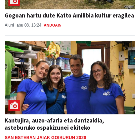
Gogoan hartu dute Katto Amilibia kultur eragilea
Aiurri
abu 08, 13:24
ANDOAIN
Kantujira, auzo-afaria eta dantzaldia,
asteburuko ospakizunei ekiteko
SAN ESTEBAN JAIAK GOIBURUN 2026