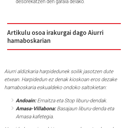
desorekatzen den garaia delako.
Artikulu osoa irakurgai dago Aiurri
hamaboskarian
Aiurri aldizkaria harpidedunek soilik jasotzen dute
etxean. Harpidedun ez denak kioskoan eros dezake
hamaboskaria eskualdeko ondoko saltokietan:
Andoain:
Ernaitza eta Stop liburu-dendak.
Amasa-Villabona:
Basajaun liburu-denda eta
Amasa kafetegia.