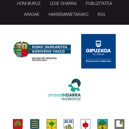
HONI BURUZ
LEGE OHARRA
PUBLIZITATEA
ARAUAK
HARREMANETARAKO
RSS