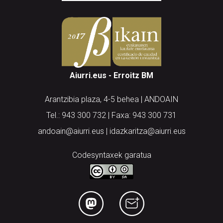
Aiurri.eus - Erroitz BM
Arantzibia plaza, 4-5 behea | ANDOAIN
Tel.: 943 300 732 | Faxa: 943 300 731
andoain@aiurri.eus | idazkaritza@aiurri.eus
Codesyntaxek garatua