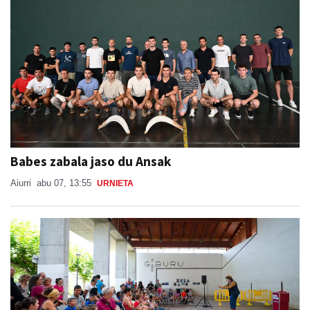
Babes zabala jaso du Ansak
Aiurri
abu 07, 13:55
URNIETA