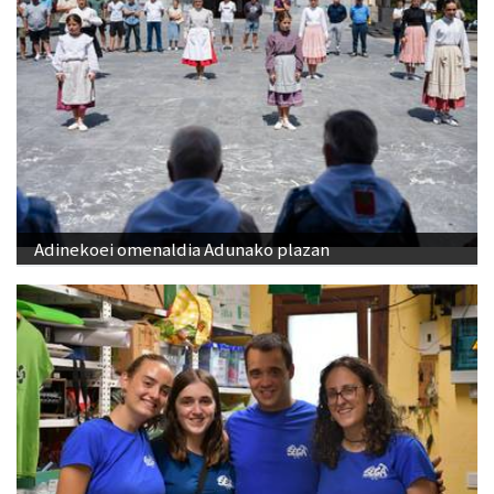
Adinekoei omenaldia Adunako plazan