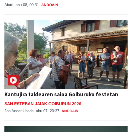
Aiurri
abu 08, 09:31
ANDOAIN
Kantujira taldearen saioa Goiburuko festetan
SAN ESTEBAN JAIAK GOIBURUN 2026
Jon Ander Ubeda
abu 07, 20:37
ANDOAIN