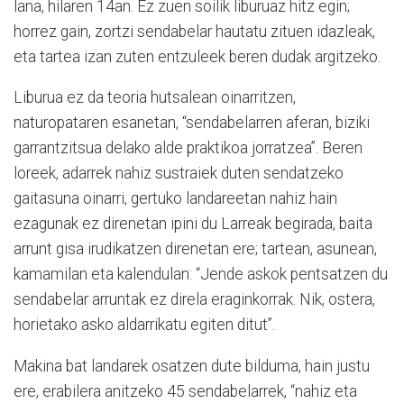
lana, hilaren 14an. Ez zuen soilik liburuaz hitz egin;
horrez gain, zortzi sendabelar hautatu zituen idazleak,
eta tartea izan zuten entzuleek beren dudak argitzeko.
Liburua ez da teoria hutsalean oinarritzen,
naturopataren esanetan, “sendabelarren aferan, biziki
garrantzitsua delako alde praktikoa jorratzea”. Beren
loreek, adarrek nahiz sustraiek duten sendatzeko
gaitasuna oinarri, gertuko landareetan nahiz hain
ezagunak ez direnetan ipini du Larreak begirada, baita
arrunt gisa irudikatzen direnetan ere; tartean, asunean,
kamamilan eta kalendulan: “Jende askok pentsatzen du
sendabelar arruntak ez direla eraginkorrak. Nik, ostera,
horietako asko aldarrikatu egiten ditut”.
Makina bat landarek osatzen dute bilduma, hain justu
ere, erabilera anitzeko 45 sendabelarrek, “nahiz eta