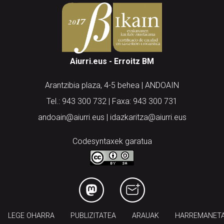
Aiurri.eus - Erroitz BM
Arantzibia plaza, 4-5 behea | ANDOAIN
Tel.: 943 300 732 | Faxa: 943 300 731
andoain@aiurri.eus | idazkaritza@aiurri.eus
Codesyntaxek garatua
LEGE OHARRA
PUBLIZITATEA
ARAUAK
HARREMANET