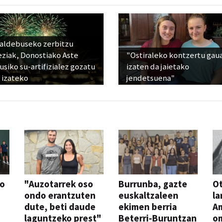
raldebuseko zerbitzu
eziak, Donostiako Aste
"Ostiraleko kontzertu gau
siko su-artifizialez gozatu
izaten da jaietako
 izateko
jendetsuena"
so
"Auzotarrek oso
Burrunba, gazte
Ot
ondo erantzuten
euskaltzaleen
la
dute, beti daude
ekimen berria
A
laguntzeko prest"
Beterri-Buruntzan
o