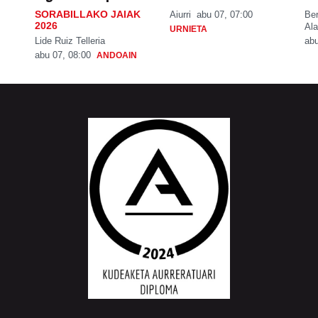
SORABILLAKO JAIAK
Aiurri
abu 07, 07:00
Be
2026
Ala
URNIETA
Lide Ruiz Telleria
abu
abu 07, 08:00
ANDOAIN