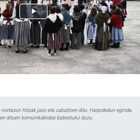
ortasun hitzak jaso eta zabaltzen ditu. Harpidedun eginda,
tzen dituen komunikabidea babestuko duzu.