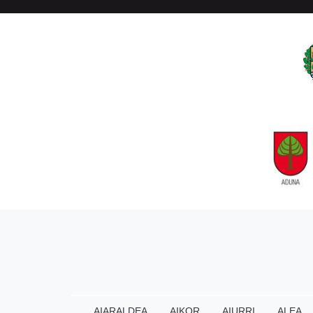
AIARALDEA
AIKOR
AIURRI
ALEA