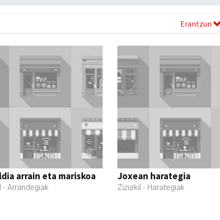
Erantzun
dia arrain eta mariskoa
Joxean harategia
l
- Arrandegiak
Zizurkil
- Harategiak