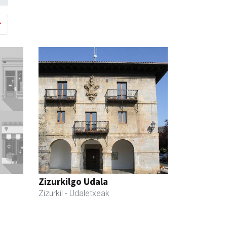
Zizurkilgo Udala
Zizurkil
- Udaletxeak