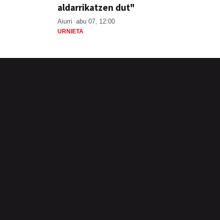
aldarrikatzen dut"
Aiurri
abu 07, 12:00
URNIETA