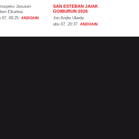
SAN ESTEBAN JAIAK
rrozpeko Jesusen
GOIBURUN 2026
ben Elkartea
Jon Ander Ubeda
 07, 09:25
ANDOAIN
abu 07, 20:37
ANDOAIN