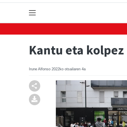
Kantu eta kolpez 
Irune Alfonso
2022ko otsailaren 4a