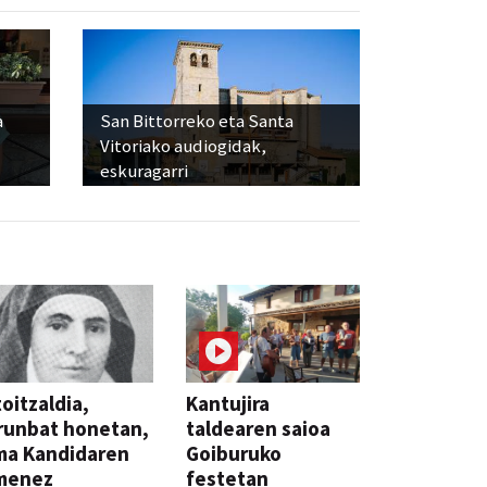
a
San Bittorreko eta Santa
Vitoriako audiogidak,
eskuragarri
oitzaldia,
Kantujira
runbat honetan,
taldearen saioa
ma Kandidaren
Goiburuko
menez
festetan