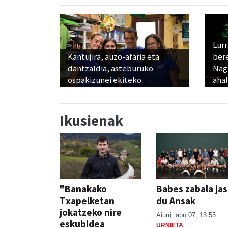
Lur
Kantujira, auzo-afaria eta
ber
dantzaldia, asteburuko
Nagu
ospakizunei ekiteko
ahal
Ikusienak
"Banakako
Babes zabala ja
Txapelketan
du Ansak
jokatzeko nire
Aiurri
abu 07, 13:55
eskubidea
URNIETA