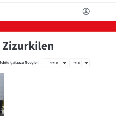
 Zizurkilen
Gehitu gaitzazu Googlen
Entzun
Itzuli