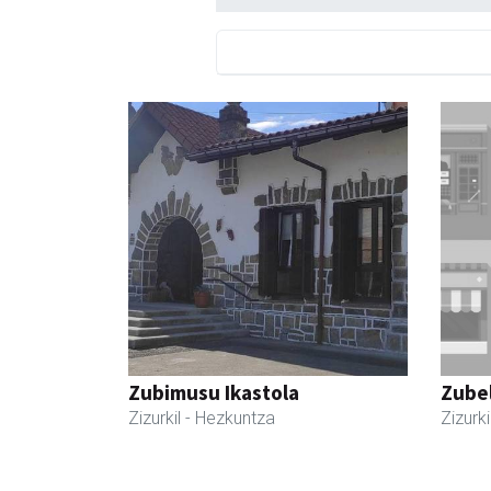
Zubimusu Ikastola
Zubel
Zizurkil
- Hezkuntza
Zizurki