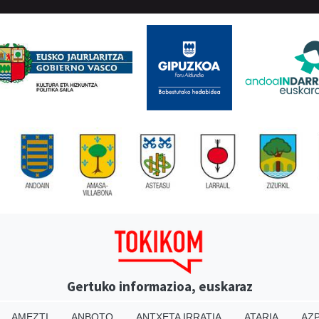
Gertuko informazioa, euskaraz
AMEZTI
ANBOTO
ANTXETA IRRATIA
ATARIA
AZP