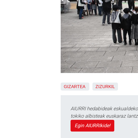
GIZARTEA
ZIZURKIL
AIURRI hedabideak eskualdeko n
tokiko albisteak euskaraz lan
Egin AIURRIkide!