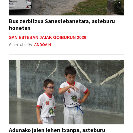
Bus zerbitzua Sanestebanetara, asteburu
honetan
SAN ESTEBAN JAIAK GOIBURUN 2026
Aiurri
abu 05
ANDOAIN
Adunako jaien lehen txanpa, asteburu