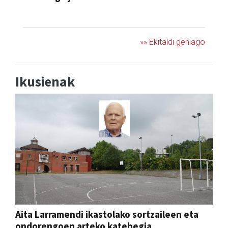
JAIA
»» Ekitaldi gehiago
Ikusienak
Aita Larramendi ikastolako sortzaileen eta
ondorengoen arteko katebegia