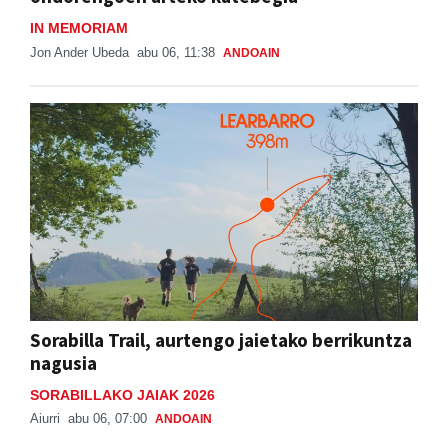
IN MEMORIAM
Jon Ander Ubeda
abu 06, 11:38
ANDOAIN
Sorabilla Trail, aurtengo jaietako berrikuntza
nagusia
SORABILLAKO JAIAK 2026
Aiurri
abu 06, 07:00
ANDOAIN