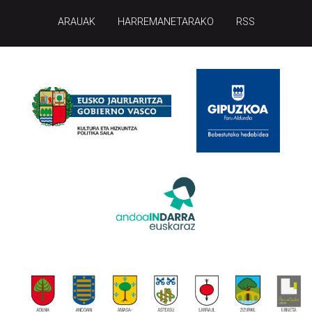
ARAUAK
HARREMANETARAKO
RSS