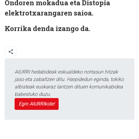
Ondoren mokadua eta Distopia
elektrotxarangaren saioa.
Korrika denda izango da.
AIURRI hedabideak eskualdeko nortasun hitzak
jaso eta zabaltzen ditu. Harpidedun eginda, tokiko
albisteak euskaraz lantzen dituen komunikabidea
babestuko duzu.
Egin AIURRIkide!