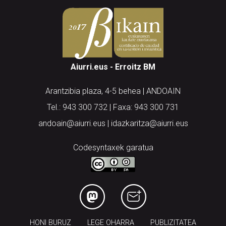
Aiurri.eus - Erroitz BM
Arantzibia plaza, 4-5 behea | ANDOAIN
Tel.: 943 300 732 | Faxa: 943 300 731
andoain@aiurri.eus | idazkaritza@aiurri.eus
Codesyntaxek garatua
HONI BURUZ
LEGE OHARRA
PUBLIZITATEA