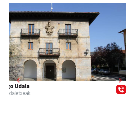
Previous
Next
Zubeldia arrain eta mariskoa
Zizurkil
- Arrandegiak