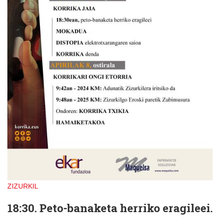
ZIZURKIL
18:30. Peto-banaketa herriko eragileei.