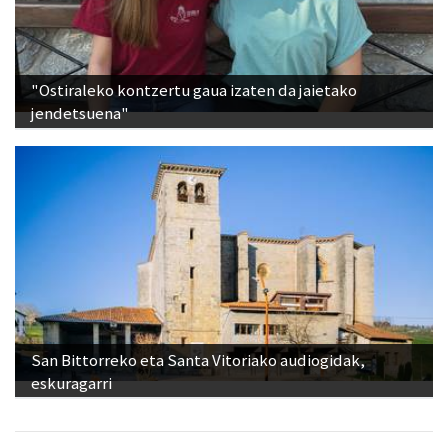
"Ostiraleko kontzertu gaua izaten da jaietako
jendetsuena"
San Bittorreko eta Santa Vitoriako audiogidak,
eskuragarri