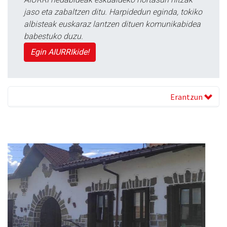
jaso eta zabaltzen ditu. Harpidedun eginda, tokiko
albisteak euskaraz lantzen dituen komunikabidea
babestuko duzu.
Egin AIURRIkide!
Erantzun