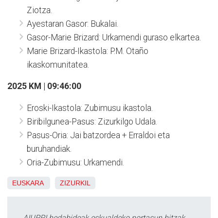
Ziotza.
Ayestaran Gasor: Bukalai.
Gasor-Marie Brizard: Urkamendi guraso elkartea.
Marie Brizard-Ikastola: P.M. Otaño
ikaskomunitatea.
2025 KM | 09:46:00
Eroski-Ikastola: Zubimusu ikastola.
Biribilgunea-Pasus: Zizurkilgo Udala.
Pasus-Oria: Jai batzordea + Erraldoi eta
buruhandiak.
Oria-Zubimusu: Urkamendi.
EUSKARA
ZIZURKIL
AIURRI hedabideak eskualdeko nortasun hitzak