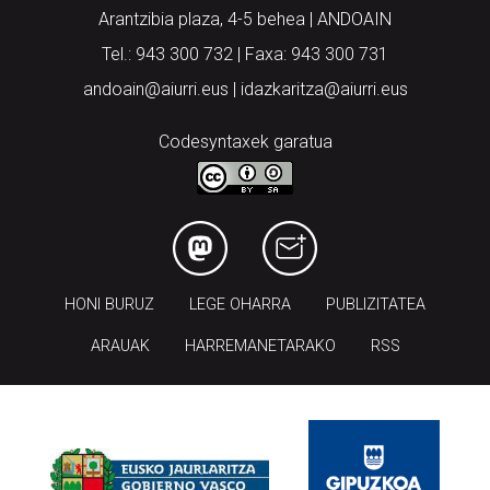
Arantzibia plaza, 4-5 behea | ANDOAIN
Tel.: 943 300 732 | Faxa: 943 300 731
andoain@aiurri.eus | idazkaritza@aiurri.eus
Codesyntaxek garatua
HONI BURUZ
LEGE OHARRA
PUBLIZITATEA
ARAUAK
HARREMANETARAKO
RSS