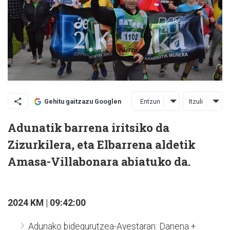
Entzun
Itzuli
Gehitu gaitzazu Googlen
Adunatik barrena iritsiko da
Zizurkilera, eta Elbarrena aldetik
Amasa-Villabonara abiatuko da.
2024 KM | 09:42:00
Adunako bidegurutzea-Ayestaran: Danena +