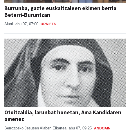
Burrunba, gazte euskaltzaleen ekimen berria
Beterri-Buruntzan
Aiurri
abu 07, 07:00
URNIETA
Otoitzaldia, larunbat honetan, Ama Kandidaren
omenez
Berrozpeko Jesusen Alaben Elkartea
abu 07, 09:25
ANDOAIN