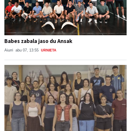
Babes zabala jaso du Ansak
Aiurri
abu 07, 13:55
URNIETA