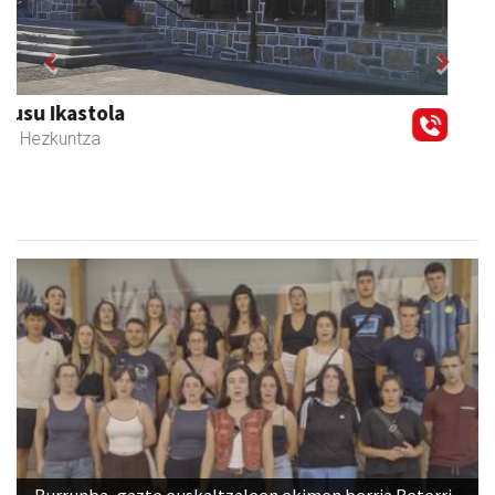
Previous
Next
Zizurkilgo Udala
Zizurkil
- Udaletxeak