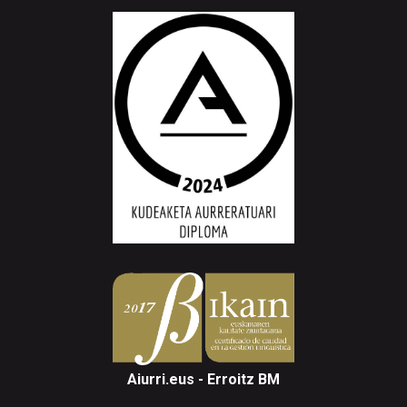
Aiurri.eus - Erroitz BM