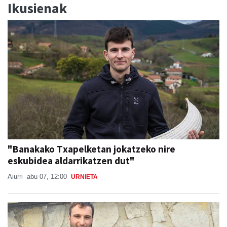
Ikusienak
"Banakako Txapelketan jokatzeko nire
eskubidea aldarrikatzen dut"
Aiurri
abu 07, 12:00
URNIETA