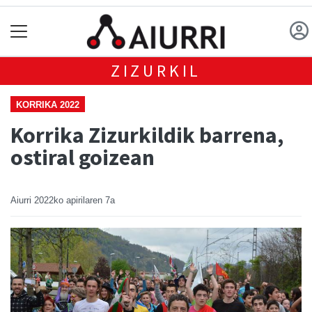
ZIZURKIL
KORRIKA 2022
Korrika Zizurkildik barrena,
ostiral goizean
Aiurri
2022ko apirilaren 7a