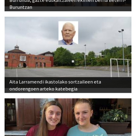
Burrunba, gazte euskaltzaleen ekimen berria Beterri-
Buruntzan
Aita Larramendi ikastolako sortzaileen eta
ondorengoen arteko katebegia