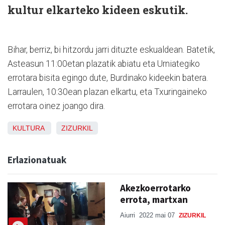
kultur elkarteko kideen eskutik.
Bihar, berriz, bi hitzordu jarri dituzte eskualdean. Batetik,
Asteasun 11:00etan plazatik abiatu eta Urniategiko
errotara bisita egingo dute, Burdinako kideekin batera.
Larraulen, 10:30ean plazan elkartu, eta Txuringaineko
errotara oinez joango dira.
KULTURA
ZIZURKIL
Erlazionatuak
Akezkoerrotarko
errota, martxan
Aiurri
2022 mai 07
ZIZURKIL