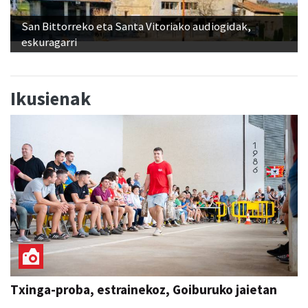
eskuragarri
Ikusienak
Txinga-proba, estrainekoz, Goiburuko jaietan
SAN ESTEBAN JAIAK GOIBURUN 2026
Aiurri
abu 09, 09:55
ANDOAIN