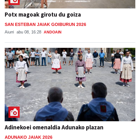
Potx magoak girotu du goiza
SAN ESTEBAN JAIAK GOIBURUN 2026
Aiurri
abu 08, 16:28
ANDOAIN
Adinekoei omenaldia Adunako plazan
ADUNAKO JAIAK 2026
Joni
abu 08, 21:30
ADUNA