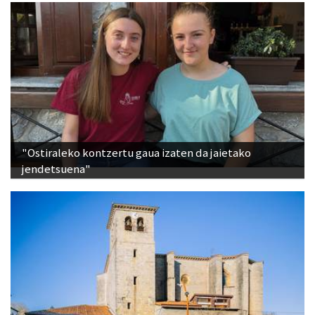
"Ostiraleko kontzertu gaua izaten da jaietako
jendetsuena"
San Bittorreko eta Santa Vitoriako audiogidak,