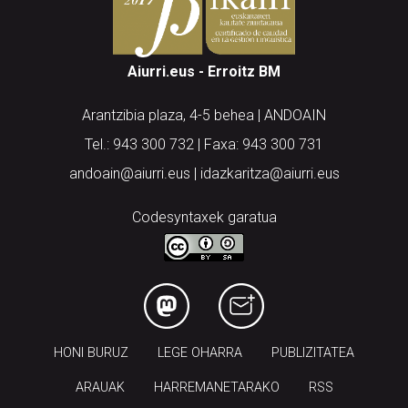
Aiurri.eus - Erroitz BM
Arantzibia plaza, 4-5 behea | ANDOAIN
Tel.: 943 300 732 | Faxa: 943 300 731
andoain@aiurri.eus | idazkaritza@aiurri.eus
Codesyntaxek garatua
HONI BURUZ
LEGE OHARRA
PUBLIZITATEA
ARAUAK
HARREMANETARAKO
RSS