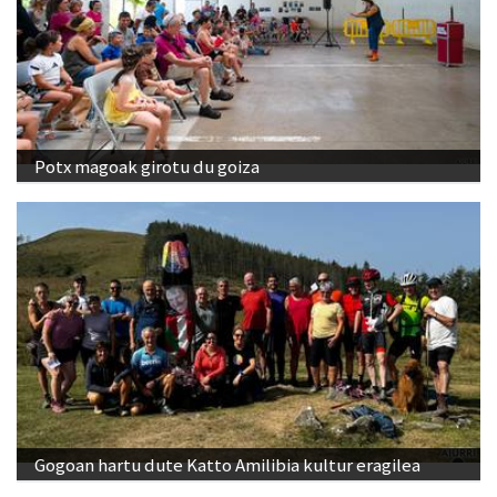
Potx magoak girotu du goiza
Gogoan hartu dute Katto Amilibia kultur eragilea