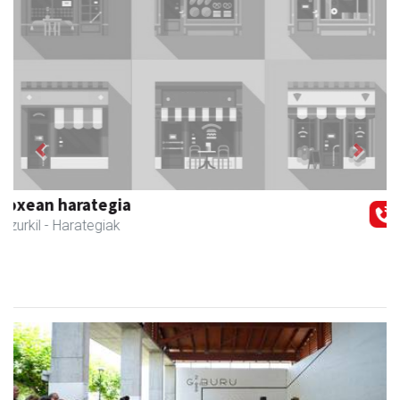
Previous
Next
Zubimusu Ikastola
Zizurkil
- Hezkuntza