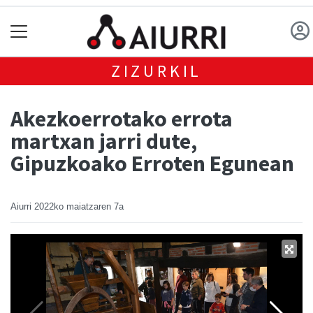
ZIZURKIL
Akezkoerrotako errota
martxan jarri dute,
Gipuzkoako Erroten Egunean
Aiurri
2022ko maiatzaren 7a