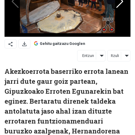
Gehitu gaitzazu Googlen
Entzun
Itzuli
Akezkoerrota baserriko errota lanean
jarri dute gaur goiz partean,
Gipuzkoako Erroten Egunarekin bat
eginez. Bertaratu direnek taldeka
antolatuta jaso ahal izan dituzte
errotaren funtzionamenduari
buruzko azalpenak, Hernandorena