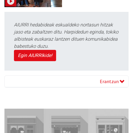
AIURRI hedabideak eskualdeko nortasun hitzak
jaso eta zabaltzen ditu. Harpidedun eginda, tokiko
albisteak euskaraz lantzen dituen komunikabidea
babestuko duzu.
Egin AIURRIkide!
Erantzun