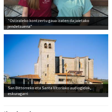
"Ostiraleko kontzertu gaua izaten da jaietako
jendetsuena"
San Bittorreko eta Santa Vitoriako audiogidak,
eskuragarri
Ikusienak