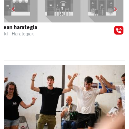
Previous
Next
Zubimusu Ikastola
Zizurkil
- Hezkuntza
Erromeria, Goiburuko jaiei amaiera emateko