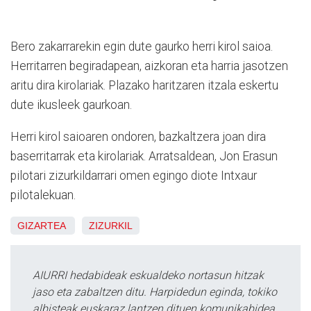
Bero zakarrarekin egin dute gaurko herri kirol saioa.
Herritarren begiradapean, aizkoran eta harria jasotzen
aritu dira kirolariak. Plazako haritzaren itzala eskertu
dute ikusleek gaurkoan.
Herri kirol saioaren ondoren, bazkaltzera joan dira
baserritarrak eta kirolariak. Arratsaldean, Jon Erasun
pilotari zizurkildarrari omen egingo diote Intxaur
pilotalekuan.
GIZARTEA
ZIZURKIL
AIURRI hedabideak eskualdeko nortasun hitzak
jaso eta zabaltzen ditu. Harpidedun eginda, tokiko
albisteak euskaraz lantzen dituen komunikabidea