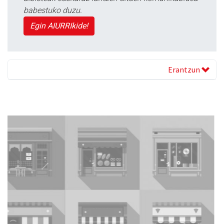
babestuko duzu.
Egin AIURRIkide!
Erantzun