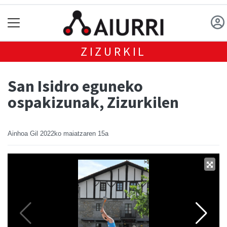
ZIZURKIL
San Isidro eguneko
ospakizunak, Zizurkilen
Ainhoa Gil
2022ko maiatzaren 15a