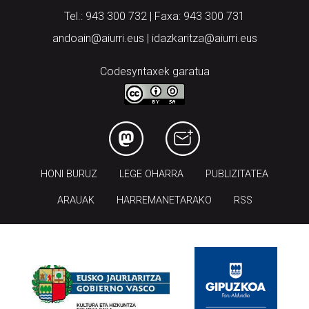
andoain@aiurri.eus | idazkaritza@aiurri.eus
Codesyntaxek garatua
HONI BURUZ
LEGE OHARRA
PUBLIZITATEA
ARAUAK
HARREMANETARAKO
RSS