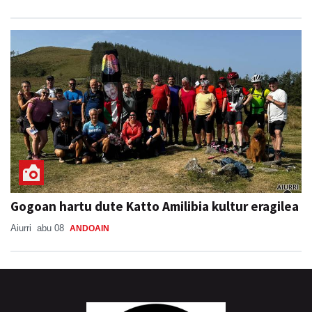
Gogoan hartu dute Katto Amilibia kultur eragilea
Aiurri
abu 08
ANDOAIN