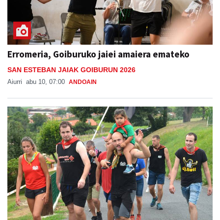
Erromeria, Goiburuko jaiei amaiera emateko
SAN ESTEBAN JAIAK GOIBURUN 2026
Aiurri
abu 10, 07:00
ANDOAIN
San Esteban jaiak Goiburun