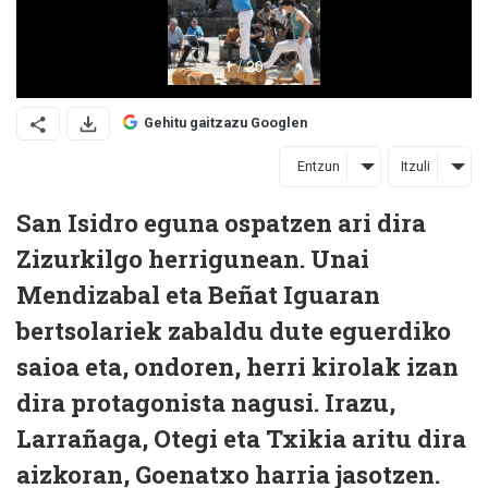
Gehitu gaitzazu Googlen
Entzun
Itzuli
San Isidro eguna ospatzen ari dira
Zizurkilgo herrigunean. Unai
Mendizabal eta Beñat Iguaran
bertsolariek zabaldu dute eguerdiko
saioa eta, ondoren, herri kirolak izan
dira protagonista nagusi. Irazu,
Larrañaga, Otegi eta Txikia aritu dira
aizkoran, Goenatxo harria jasotzen.