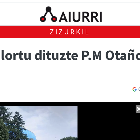
ZIZURKIL
lortu dituzte P.M Otañ