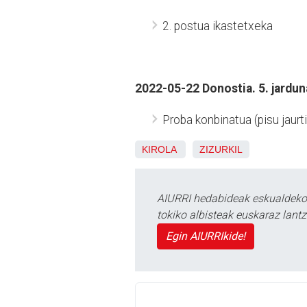
2. postua ikastetxeka
2022-05-22 Donostia. 5. jardun
Proba konbinatua (pisu jaurt
KIROLA
ZIZURKIL
AIURRI hedabideak eskualdeko n
tokiko albisteak euskaraz lan
Egin AIURRIkide!