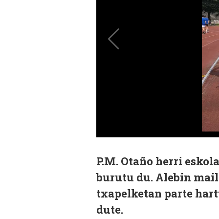
P.M. Otaño herri eskol
burutu du. Alebin mai
txapelketan parte hart
dute.