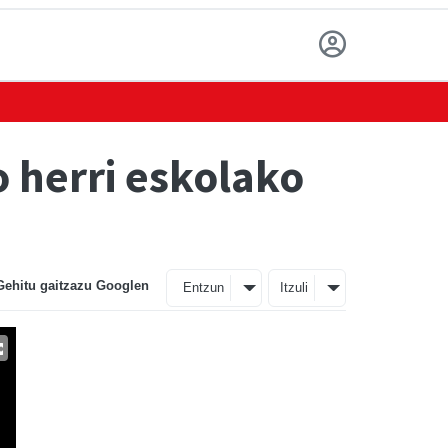
o herri eskolako
Gehitu gaitzazu Googlen
Entzun
Itzuli