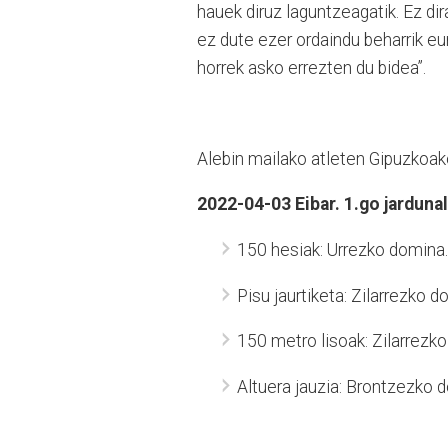
hauek diruz laguntzeagatik. Ez di
ez dute ezer ordaindu beharrik eu
horrek asko errezten du bidea”.
Alebin mailako atleten Gipuzkoak
2022-04-03 Eibar. 1.go jardunal
150 hesiak: Urrezko domina.
Pisu jaurtiketa: Zilarrezko d
150 metro lisoak: Zilarrezk
Altuera jauzia: Brontzezko 