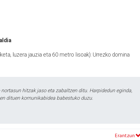
aldia
iketa, luzera jauzia eta 60 metro lisoak): Urrezko domina
ortasun hitzak jaso eta zabaltzen ditu. Harpidedun eginda,
tzen dituen komunikabidea babestuko duzu.
Erantzun