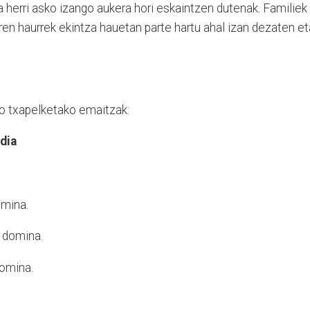
ra herri asko izango aukera hori eskaintzen dutenak. Familiek
ren haurrek ekintza hauetan parte hartu ahal izan dezaten et
o txapelketako emaitzak:
dia
omina.
o domina.
domina.