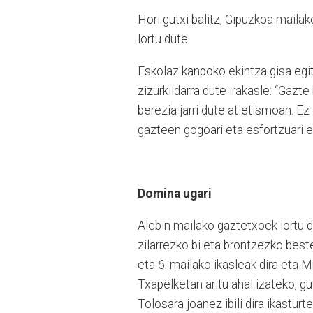
Hori gutxi balitz, Gipuzkoa mailak
lortu dute.
Eskolaz kanpoko ekintza gisa egit
zizurkildarra dute irakasle: “Gazte
berezia jarri dute atletismoan. Ez
gazteen gogoari eta esfortzuari es
Domina ugari
Alebin mailako gaztetxoek lortu d
zilarrezko bi eta brontzezko bes
eta 6. mailako ikasleak dira eta M
Txapelketan aritu ahal izateko, g
Tolosara joanez ibili dira ikastur