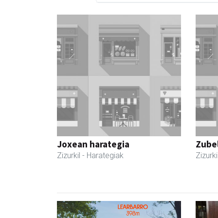
Joxean harategia
Zubel
Zizurkil
- Harategiak
Zizurki