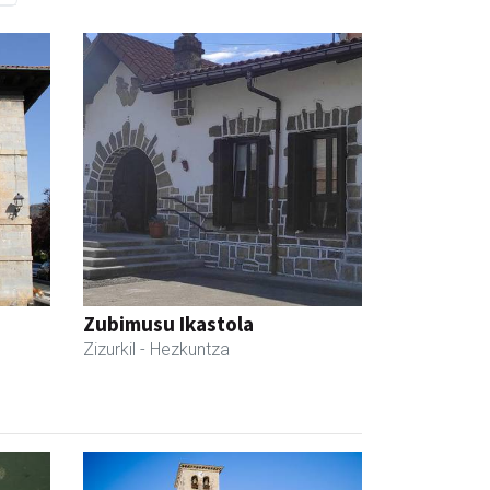
Zubimusu Ikastola
Zizurkil
- Hezkuntza