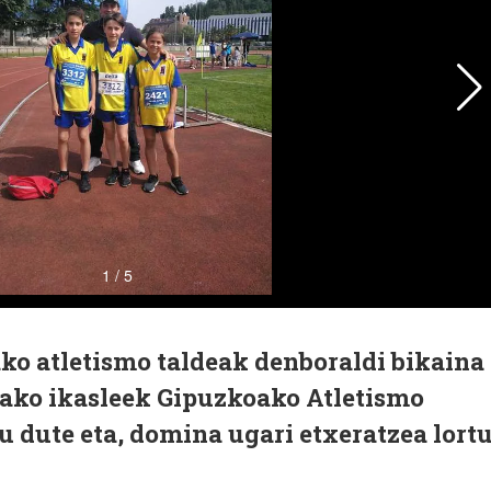
ako atletismo taldeak denboraldi bikaina
lako ikasleek Gipuzkoako Atletismo
u dute eta, domina ugari etxeratzea lort