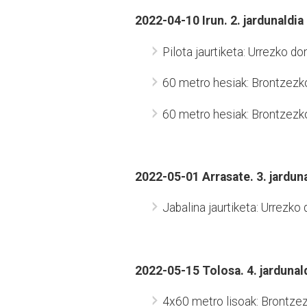
2022-04-10 Irun. 2. jardunaldia
Pilota jaurtiketa: Urrezko do
60 metro hesiak: Brontzezk
60 metro hesiak: Brontzezk
2022-05-01 Arrasate. 3. jardun
Jabalina jaurtiketa: Urrezko
2022-05-15 Tolosa. 4. jardunal
4x60 metro lisoak: Brontze