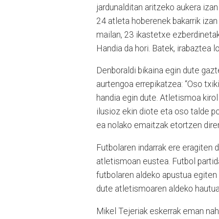
jardunalditan aritzeko aukera iza
24 atleta hoberenek bakarrik izan
mailan, 23 ikastetxe ezberdinetako
Handia da hori. Batek, irabaztea lo
Denboraldi bikaina egin dute gazt
aurtengoa errepikatzea: “Oso txik
handia egin dute. Atletismoa kir
ilusioz ekin diote eta oso talde p
ea nolako emaitzak etortzen diren
Futbolaren indarrak ere eragiten
atletismoan eustea. Futbol parti
futbolaren aldeko apustua egiten d
dute atletismoaren aldeko hautua e
Mikel Tejeriak eskerrak eman nahi 