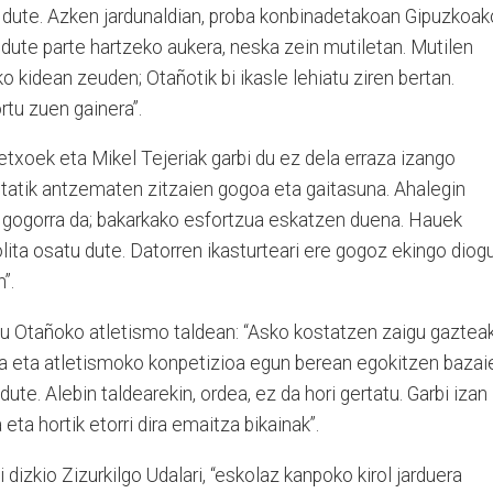
n dute. Azken jardunaldian, proba konbinadetakoan Gipuzkoak
 dute parte hartzeko aukera, neska zein mutiletan. Mutilen
 kidean zeuden; Otañotik bi ikasle lehiatu ziren bertan.
rtu zuen gainera”.
etxoek eta Mikel Tejeriak garbi du ez dela erraza izango
itatik antzematen zitzaien gogoa eta gaitasuna. Ahalegin
ol gogorra da; bakarkako esfortzua eskatzen duena. Hauek
olita osatu dute. Datorren ikasturteari ere gogoz ekingo diogu
”.
 du Otañoko atletismo taldean: “Asko kostatzen zaigu gaztea
da eta atletismoko konpetizioa egun berean egokitzen bazai
ute. Alebin taldearekin, ordea, ez da hori gertatu. Garbi izan
ta hortik etorri dira emaitza bikainak”.
dizkio Zizurkilgo Udalari, “eskolaz kanpoko kirol jarduera