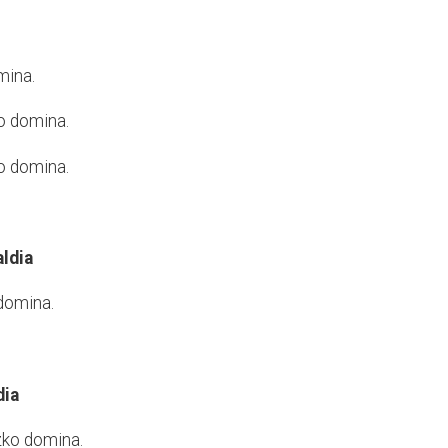
mina.
o domina.
o domina.
aldia
 domina.
dia
zko domina.