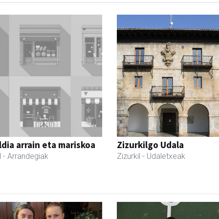
dia arrain eta mariskoa
Zizurkilgo Udala
l
- Arrandegiak
Zizurkil
- Udaletxeak