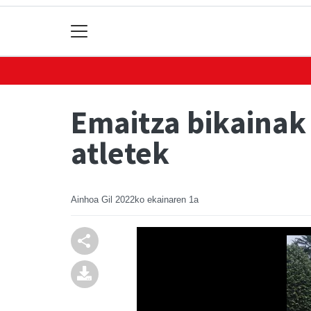
Emaitza bikainak 
atletek
Ainhoa Gil
2022ko ekainaren 1a