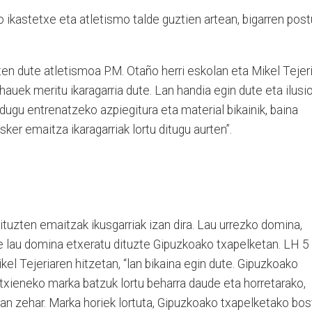
o ikastetxe eta atletismo talde guztien artean, bigarren pos
en dute atletismoa P.M. Otaño herri eskolan eta Mikel Tejer
 hauek meritu ikaragarria dute. Lan handia egin dute eta ilusi
 dugu entrenatzeko azpiegitura eta material bikainik, baina
ker emaitza ikaragarriak lortu ditugu aurten”.
ituzten emaitzak ikusgarriak izan dira. Lau urrezko domina,
te lau domina etxeratu dituzte Gipuzkoako txapelketan. LH 5
ikel Tejeriaren hitzetan, “lan bikaina egin dute. Gipuzkoako
utxieneko marka batzuk lortu beharra daude eta horretarako,
tean zehar. Marka horiek lortuta, Gipuzkoako txapelketako bos