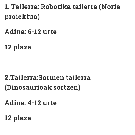
1. Tailerra: Robotika tailerra (Noria
proiektua)
Adina: 6-12 urte
12 plaza
2.Tailerra:Sormen tailerra
(Dinosaurioak sortzen)
Adina: 4-12 urte
12 plaza