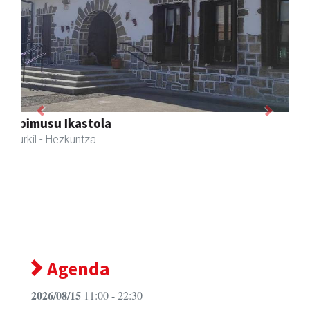
Previous
Next
Joxean harategia
Zizurkil
- Harategiak
Agenda
2026/08/15
11:00 - 22:30