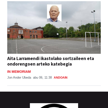
Aita Larramendi ikastolako sortzaileen eta
ondorengoen arteko katebegia
IN MEMORIAM
Jon Ander Ubeda
abu 06, 11:38
ANDOAIN