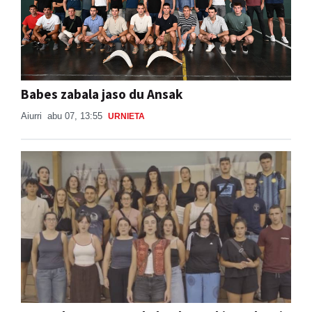
Babes zabala jaso du Ansak
Aiurri
abu 07, 13:55
URNIETA