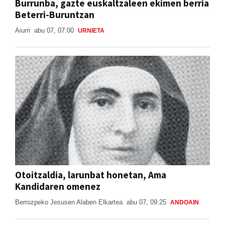
Burrunba, gazte euskaltzaleen ekimen berria
Beterri-Buruntzan
Aiurri
abu 07, 07:00
URNIETA
Otoitzaldia, larunbat honetan, Ama
Kandidaren omenez
Berrozpeko Jesusen Alaben Elkartea
abu 07, 09:25
ANDOAIN