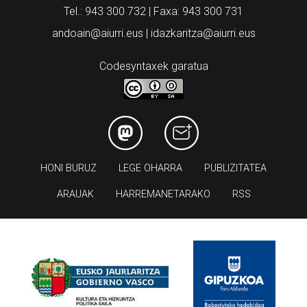
Tel.: 943 300 732 | Faxa: 943 300 731
andoain@aiurri.eus | idazkaritza@aiurri.eus
Codesyntaxek garatua
HONI BURUZ
LEGE OHARRA
PUBLIZITATEA
ARAUAK
HARREMANETARAKO
RSS