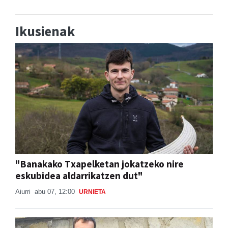
Ikusienak
"Banakako Txapelketan jokatzeko nire
eskubidea aldarrikatzen dut"
Aiurri
abu 07, 12:00
URNIETA