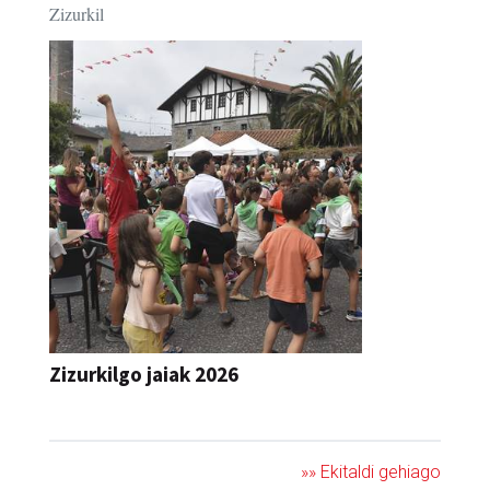
Zizurkil
Zizurkilgo jaiak 2026
JAIA
»» Ekitaldi gehiago