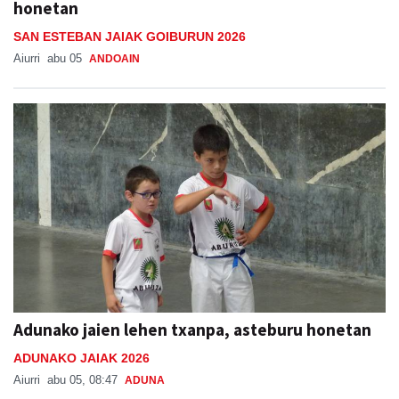
honetan
SAN ESTEBAN JAIAK GOIBURUN 2026
Aiurri
abu 05
ANDOAIN
Adunako jaien lehen txanpa, asteburu honetan
ADUNAKO JAIAK 2026
Aiurri
abu 05, 08:47
ADUNA