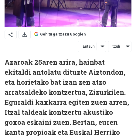
Gehitu gaitzazu Googlen
Entzun
Itzuli
Azaroak 25aren arira, hainbat
ekitaldi antolatu dituzte Aiztondon,
eta horietako bat izan zen atzo
arratsaldeko kontzertua, Zizurkilen.
Eguraldi kaxkarra egiten zuen arren,
Itzal taldeak kontzertu akustiko
goxoa eskaini zuen. Bertan, euren
kanta propioak eta Euskal Herriko