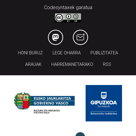
Codesyntaxek garatua
HONI BURUZ
LEGE OHARRA
PUBLIZITATEA
ARAUAK
HARREMANETARAKO
RSS