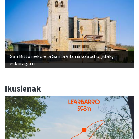
San Bittorreko eta Santa Vitoriako audiogidak,
eskuragarri
Ikusienak