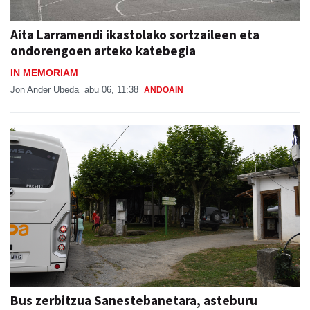
Aita Larramendi ikastolako sortzaileen eta
ondorengoen arteko katebegia
IN MEMORIAM
Jon Ander Ubeda
abu 06, 11:38
ANDOAIN
Bus zerbitzua Sanestebanetara, asteburu