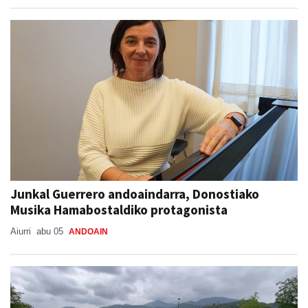
Junkal Guerrero andoaindarra, Donostiako
Musika Hamabostaldiko protagonista
Aiurri
abu 05
ANDOAIN