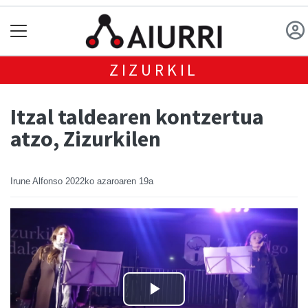
ZIZURKIL
Itzal taldearen kontzertua
atzo, Zizurkilen
Irune Alfonso
2022ko azaroaren 19a