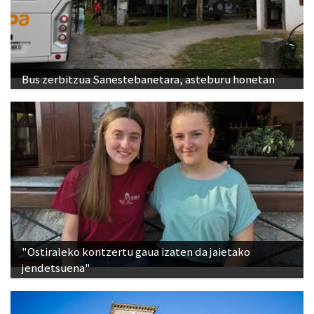
Bus zerbitzua Sanestebanetara, asteburu honetan
"Ostiraleko kontzertu gaua izaten da jaietako
jendetsuena"