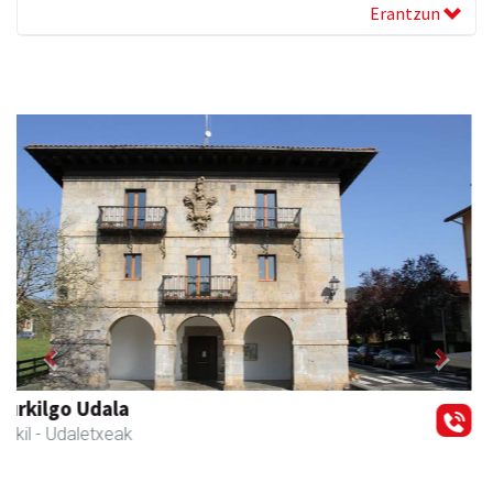
Erantzun
Previous
Next
Zubimusu Ikastola
Zizurkil
- Hezkuntza