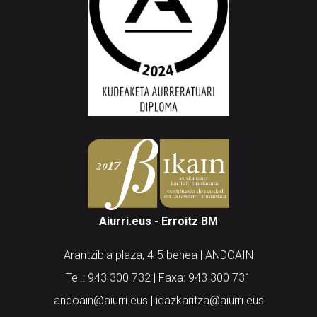
Aiurri.eus - Erroitz BM
Arantzibia plaza, 4-5 behea | ANDOAIN
Tel.: 943 300 732 | Faxa: 943 300 731
andoain@aiurri.eus | idazkaritza@aiurri.eus