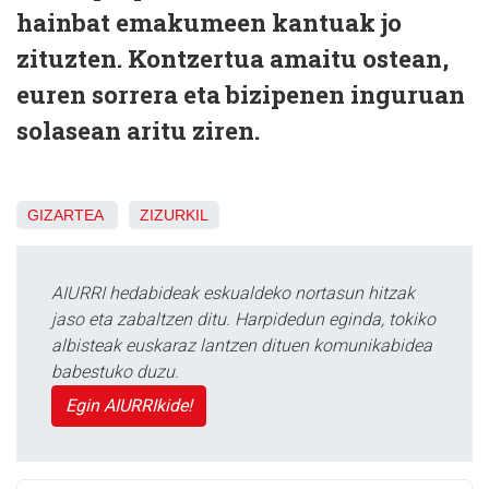
hainbat emakumeen kantuak jo
zituzten. Kontzertua amaitu ostean,
euren sorrera eta bizipenen inguruan
solasean aritu ziren.
GIZARTEA
ZIZURKIL
AIURRI hedabideak eskualdeko nortasun hitzak
jaso eta zabaltzen ditu. Harpidedun eginda, tokiko
albisteak euskaraz lantzen dituen komunikabidea
babestuko duzu.
Egin AIURRIkide!