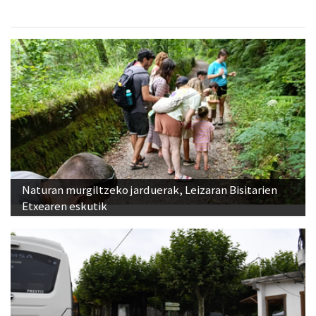
Naturan murgiltzeko jarduerak, Leizaran Bisitarien
Etxearen eskutik