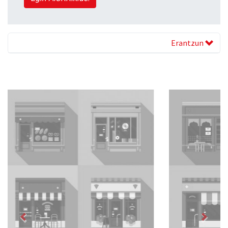
Erantzun
Previous
Next