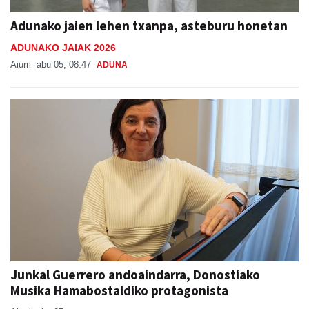
Adunako jaien lehen txanpa, asteburu honetan
ADUNAKO JAIAK 2026
Aiurri
abu 05, 08:47
ADUNA
Junkal Guerrero andoaindarra, Donostiako
Musika Hamabostaldiko protagonista