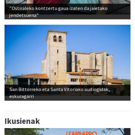
"Ostiraleko kontzertu gaua izaten da jaietako
jendetsuena"
San Bittorreko eta Santa Vitoriako audiogidak,
eskuragarri
Ikusienak