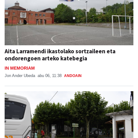
Aita Larramendi ikastolako sortzaileen eta
ondorengoen arteko katebegia
IN MEMORIAM
Jon Ander Ubeda
abu 06, 11:38
ANDOAIN