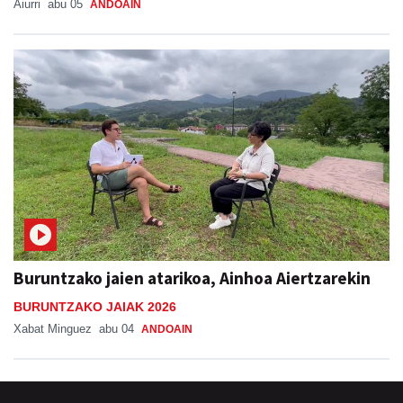
Aiurri
abu 05
ANDOAIN
Buruntzako jaien atarikoa, Ainhoa Aiertzarekin
BURUNTZAKO JAIAK 2026
Xabat Minguez
abu 04
ANDOAIN