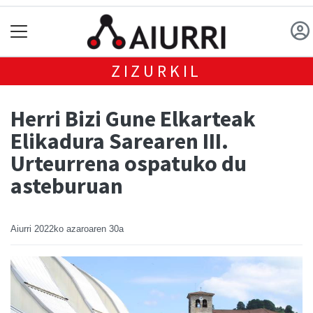
ZIZURKIL
Herri Bizi Gune Elkarteak
Elikadura Sarearen III.
Urteurrena ospatuko du
asteburuan
Aiurri
2022ko azaroaren 30a