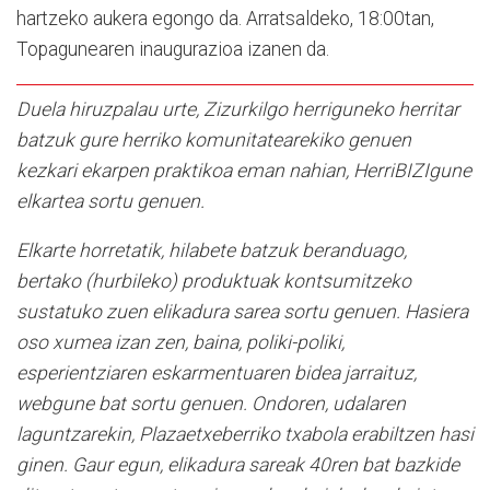
hartzeko aukera egongo da. Arratsaldeko, 18:00tan,
Topagunearen inaugurazioa izanen da.
Duela hiruzpalau urte, Zizurkilgo herriguneko herritar
batzuk gure herriko komunitatearekiko genuen
kezkari ekarpen praktikoa eman nahian, HerriBIZIgune
elkartea sortu genuen.
Elkarte horretatik, hilabete batzuk beranduago,
bertako (hurbileko) produktuak kontsumitzeko
sustatuko zuen elikadura sarea sortu genuen. Hasiera
oso xumea izan zen, baina, poliki-poliki,
esperientziaren eskarmentuaren bidea jarraituz,
webgune bat sortu genuen. Ondoren, udalaren
laguntzarekin, Plazaetxeberriko txabola erabiltzen hasi
ginen. Gaur egun, elikadura sareak 40ren bat bazkide