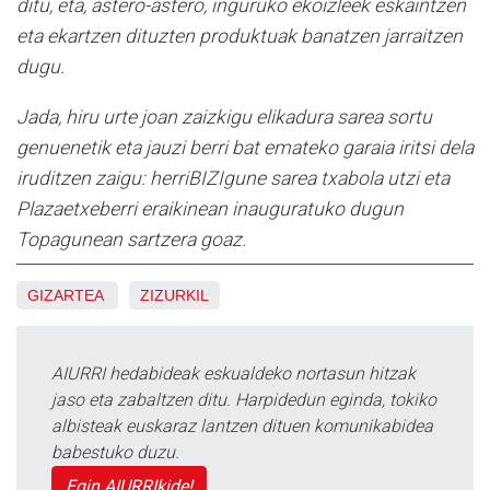
ditu, eta, astero-astero, inguruko ekoizleek eskaintzen
eta ekartzen dituzten produktuak banatzen jarraitzen
dugu.
Jada, hiru urte joan zaizkigu elikadura sarea sortu
genuenetik eta jauzi berri bat emateko garaia iritsi dela
iruditzen zaigu: herriBIZIgune sarea txabola utzi eta
Plazaetxeberri eraikinean inauguratuko dugun
Topagunean sartzera goaz.
GIZARTEA
ZIZURKIL
AIURRI hedabideak eskualdeko nortasun hitzak
jaso eta zabaltzen ditu. Harpidedun eginda, tokiko
albisteak euskaraz lantzen dituen komunikabidea
babestuko duzu.
Egin AIURRIkide!