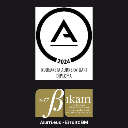
Aiurri.eus - Erroitz BM