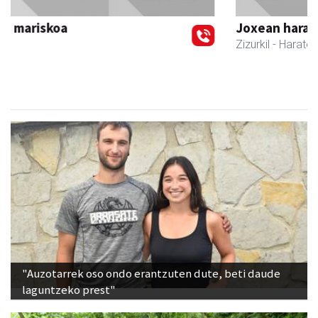
Joxean harategia
Zizurkil
- Harategiak
"Auzotarrek oso ondo erantzuten dute, beti daude
laguntzeko prest"