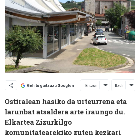
Entzun
Itzuli
Gehitu gaitzazu Googlen
Ostiralean hasiko da urteurrena eta
larunbat atsaldera arte iraungo du.
Elkartea Zizurkilgo
komunitatearekiko zuten kezkari