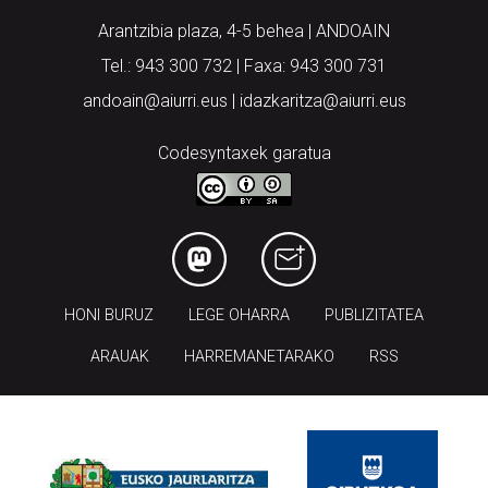
Arantzibia plaza, 4-5 behea | ANDOAIN
Tel.: 943 300 732 | Faxa: 943 300 731
andoain@aiurri.eus | idazkaritza@aiurri.eus
Codesyntaxek garatua
HONI BURUZ
LEGE OHARRA
PUBLIZITATEA
ARAUAK
HARREMANETARAKO
RSS