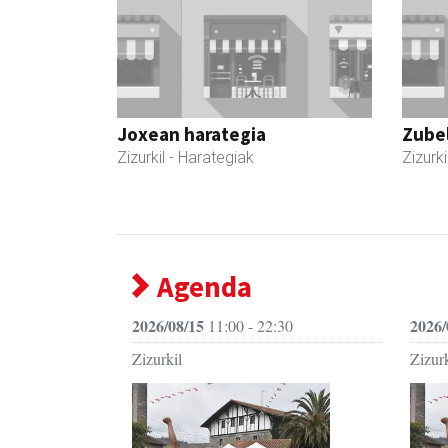
Joxean harategia
Zubel
Zizurkil
- Harategiak
Zizurki
Agenda
2026/08/15
2026/
11:00 - 22:30
Zizurkil
Zizurk