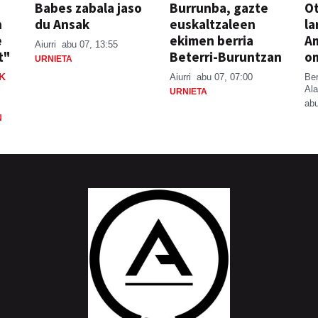
Babes zabala jaso
Burrunba, gazte
Ot
n
du Ansak
euskaltzaleen
la
e
ekimen berria
A
Aiurri
abu 07, 13:55
t"
Beterri-Buruntzan
o
URNIETA
K
Aiurri
abu 07, 07:00
Be
Ala
URNIETA
abu
N