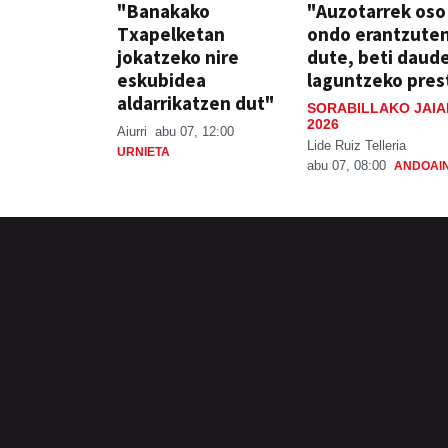
"Banakako
"Auzotarrek oso
Txapelketan
ondo erantzute
jokatzeko nire
dute, beti daud
eskubidea
laguntzeko pres
aldarrikatzen dut"
SORABILLAKO JAIA
2026
Aiurri
abu 07, 12:00
Lide Ruiz Telleria
URNIETA
abu 07, 08:00
ANDOAI