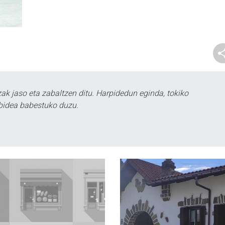
k jaso eta zabaltzen ditu. Harpidedun eginda, tokiko
bidea babestuko duzu.