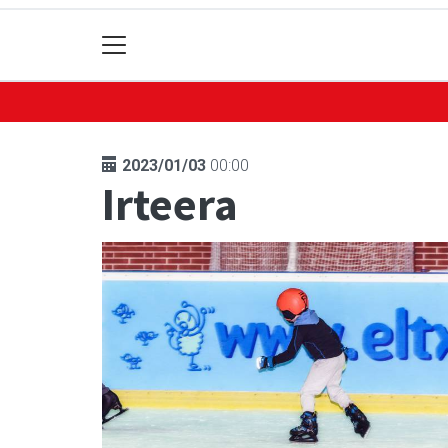
2023/01/03
00:00
Irteera