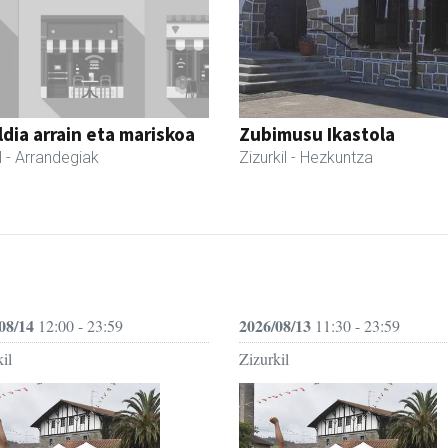
dia arrain eta mariskoa
Zubimusu Ikastola
l
- Arrandegiak
Zizurkil
- Hezkuntza
08/14
2026/08/13
12:00 - 23:59
11:30 - 23:59
il
Zizurkil