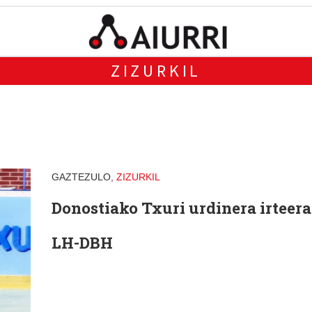
ZIZURKIL
GAZTEZULO,
ZIZURKIL
Donostiako Txuri urdinera irteera
LH-DBH