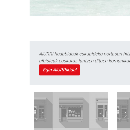
AIURRI hedabideak eskualdeko nortasun hitza
albisteak euskaraz lantzen dituen komunika
Egin AIURRIkide!