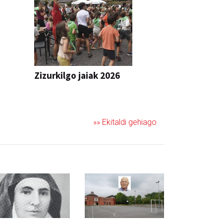
Zizurkilgo jaiak 2026
JAIA
»» Ekitaldi gehiago