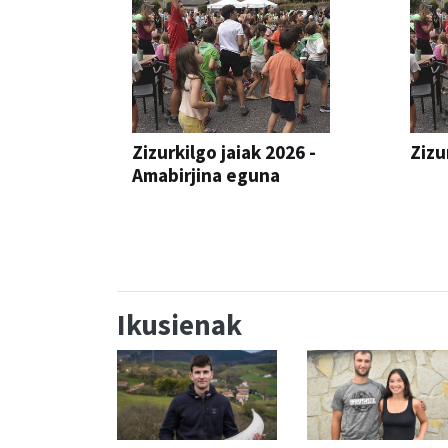
Zizurkilgo jaiak 2026 -
Zizu
Amabirjina eguna
JAIA
JAIA
Ikusienak