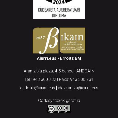
Aiurri.eus - Erroitz BM
Arantzibia plaza, 4-5 behea | ANDOAIN
Tel.: 943 300 732 | Faxa: 943 300 731
andoain@aiurri.eus | idazkaritza@aiurri.eus
Codesyntaxek garatua