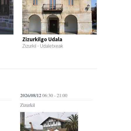
Zizurkilgo Udala
Zizurkil
- Udaletxeak
2026/08/12
06:30 - 21:00
Zizurkil