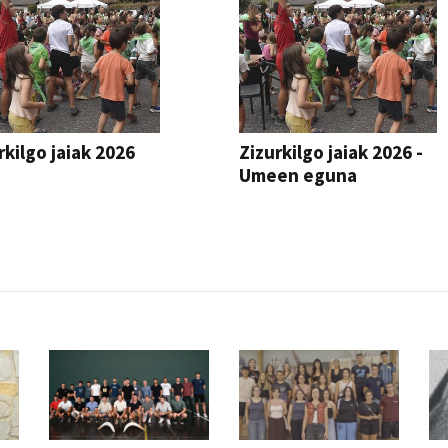
rkilgo jaiak 2026
Zizurkilgo jaiak 2026 -
Umeen eguna
JAIA