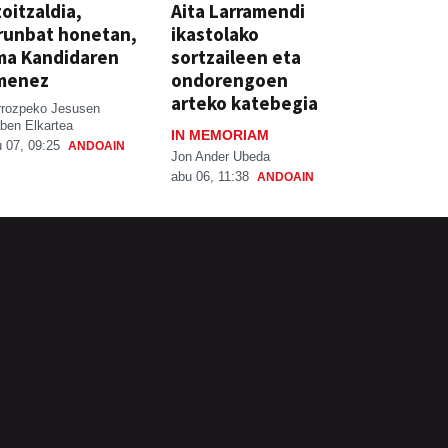
oitzaldia,
Aita Larramendi
runbat honetan,
ikastolako
ma Kandidaren
sortzaileen eta
menez
ondorengoen
arteko katebegia
rrozpeko Jesusen
ben Elkartea
IN MEMORIAM
 07, 09:25
ANDOAIN
Jon Ander Ubeda
abu 06, 11:38
ANDOAIN