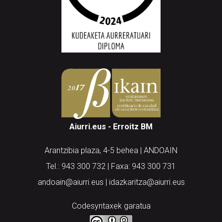
Aiurri.eus - Erroitz BM
Arantzibia plaza, 4-5 behea | ANDOAIN
Tel.: 943 300 732 | Faxa: 943 300 731
andoain@aiurri.eus | idazkaritza@aiurri.eus
Codesyntaxek garatua