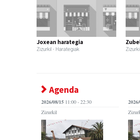
Joxean harategia
Zubel
Zizurkil
- Harategiak
Zizurki
Agenda
2026/08/15
2026/
11:00 - 22:30
Zizurkil
Zizurk