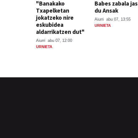
"Banakako
Babes zabala ja
Txapelketan
du Ansak
jokatzeko nire
Aiurri
abu 07, 13:55
eskubidea
URNIETA
aldarrikatzen dut"
Aiurri
abu 07, 12:00
URNIETA