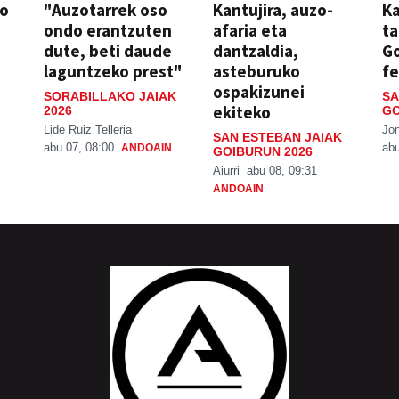
so
"Auzotarrek oso
Kantujira, auzo-
Ka
ondo erantzuten
afaria eta
ta
dute, beti daude
dantzaldia,
G
laguntzeko prest"
asteburuko
fe
ospakizunei
SORABILLAKO JAIAK
SA
ekiteko
2026
GO
Lide Ruiz Telleria
Jo
SAN ESTEBAN JAIAK
abu 07, 08:00
abu
ANDOAIN
GOIBURUN 2026
Aiurri
abu 08, 09:31
ANDOAIN