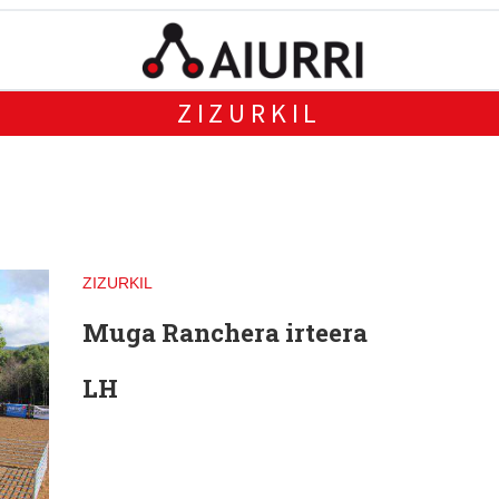
ZIZURKIL
ZIZURKIL
Muga Ranchera irteera
LH