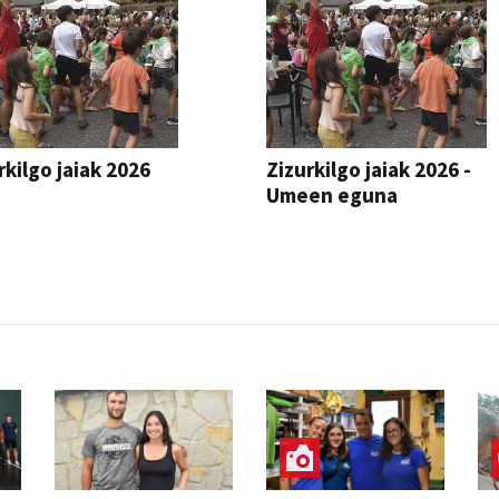
rkilgo jaiak 2026
Zizurkilgo jaiak 2026 -
Umeen eguna
JAIA