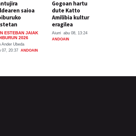
ntujira
Gogoan hartu
ldearen saioa
dute Katto
oiburuko
Amilibia kultur
stetan
eragilea
N ESTEBAN JAIAK
Aiurri
abu 08, 13:24
IBURUN 2026
ANDOAIN
n Ander Ubeda
 07, 20:37
ANDOAIN