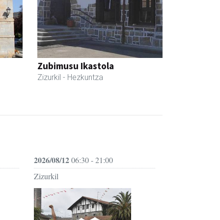
Zubimusu Ikastola
Zizurkil
- Hezkuntza
2026/08/12
06:30 - 21:00
Zizurkil