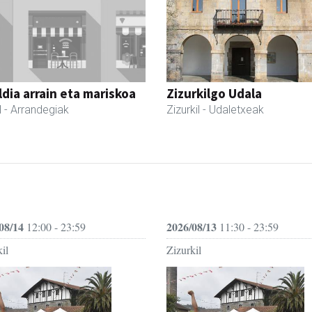
dia arrain eta mariskoa
Zizurkilgo Udala
l
- Arrandegiak
Zizurkil
- Udaletxeak
08/14
2026/08/13
12:00 - 23:59
11:30 - 23:59
il
Zizurkil