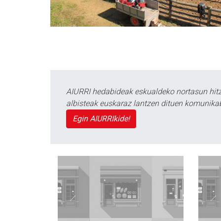
AIURRI hedabideak eskualdeko nortasun hitza
albisteak euskaraz lantzen dituen komunika
Egin AIURRIkide!