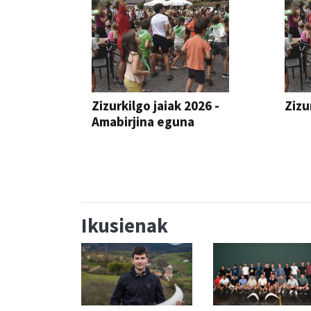
Zizurkilgo jaiak 2026 -
Zizu
Amabirjina eguna
JAIA
JAIA
Ikusienak