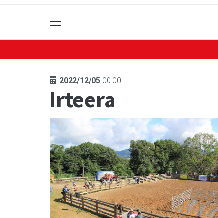
2022/12/05
00:00
Irteera