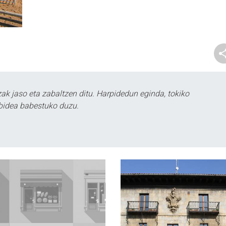
k jaso eta zabaltzen ditu. Harpidedun eginda, tokiko
bidea babestuko duzu.