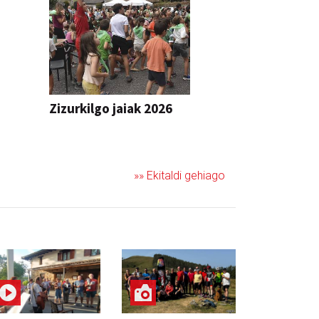
Zizurkilgo jaiak 2026
JAIA
»» Ekitaldi gehiago