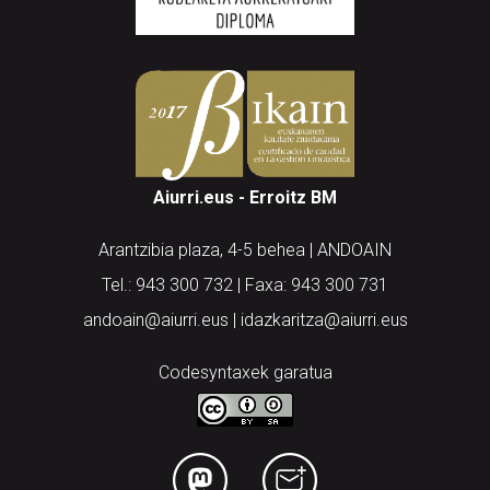
Aiurri.eus - Erroitz BM
Arantzibia plaza, 4-5 behea | ANDOAIN
Tel.: 943 300 732 | Faxa: 943 300 731
andoain@aiurri.eus | idazkaritza@aiurri.eus
Codesyntaxek garatua