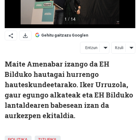
Gehitu gaitzazu Googlen
Entzun
Itzuli
Maite Amenabar izango da EH
Bilduko hautagai hurrengo
hauteskundeetarako. Iker Urruzola,
gaur egungo alkateak eta EH Bilduko
lantaldearen babesean izan da
aurkezpen ekitaldia.
POLITIKA
ZIZURKIL