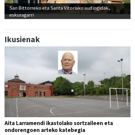
San Bittorreko eta Santa Vitoriako audiogidak,
eskuragarri
Ikusienak
Aita Larramendi ikastolako sortzaileen eta
ondorengoen arteko katebegia