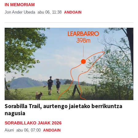
IN MEMORIAM
Jon Ander Ubeda
abu 06, 11:38
ANDOAIN
Sorabilla Trail, aurtengo jaietako berrikuntza
nagusia
SORABILLAKO JAIAK 2026
Aiurri
abu 06, 07:00
ANDOAIN