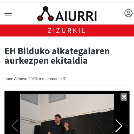
ZIZURKIL
EH Bilduko alkategaiaren
aurkezpen ekitaldia
Irune Alfonso
2023ko martxoaren 31