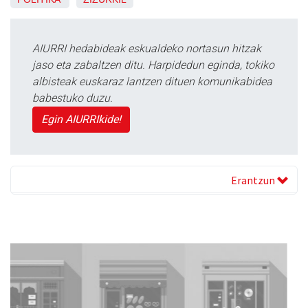
AIURRI hedabideak eskualdeko nortasun hitzak
jaso eta zabaltzen ditu. Harpidedun eginda, tokiko
albisteak euskaraz lantzen dituen komunikabidea
babestuko duzu.
Egin AIURRIkide!
Erantzun