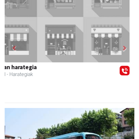
Previous
Next
Zubeldia arrain eta mariskoa
Zizurkil
- Arrandegiak