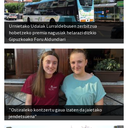
Urnietako Udalak Lurraldebusen zerbitzua
hobetzeko premia nagusiak helarazi dizkio
Gipuzkoako Foru Aldundiari
"Ostiraleko kontzertu gaua izaten da jaietako
jendetsuena"