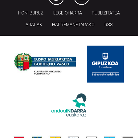
HONI BURUZ
LEGE OHARRA
PUBLIZITATEA
ARAUAK
HARREMANETARAKO
RSS