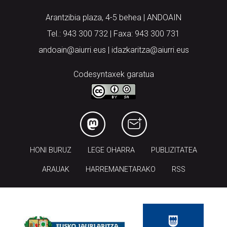
Arantzibia plaza, 4-5 behea | ANDOAIN
Tel.: 943 300 732 | Faxa: 943 300 731
andoain@aiurri.eus | idazkaritza@aiurri.eus
Codesyntaxek garatua
HONI BURUZ
LEGE OHARRA
PUBLIZITATEA
ARAUAK
HARREMANETARAKO
RSS