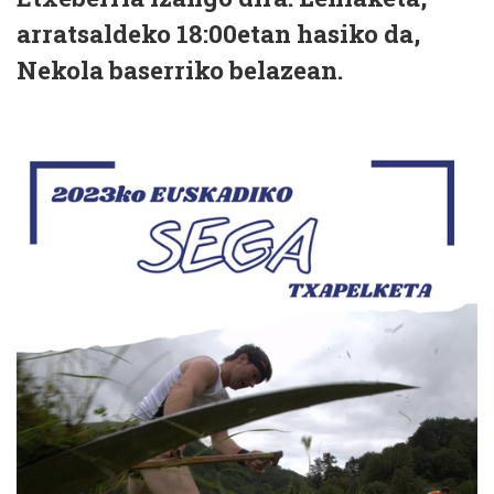
arratsaldeko 18:00etan hasiko da,
Nekola baserriko belazean.