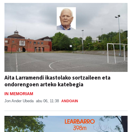
Aita Larramendi ikastolako sortzaileen eta
ondorengoen arteko katebegia
IN MEMORIAM
Jon Ander Ubeda
abu 06, 11:38
ANDOAIN