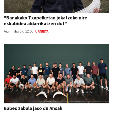
"Banakako Txapelketan jokatzeko nire
eskubidea aldarrikatzen dut"
Aiurri
abu 07, 12:00
URNIETA
Babes zabala jaso du Ansak