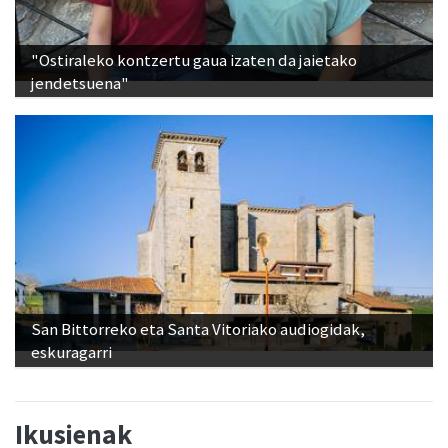
"Ostiraleko kontzertu gaua izaten da jaietako
jendetsuena"
San Bittorreko eta Santa Vitoriako audiogidak,
eskuragarri
Ikusienak