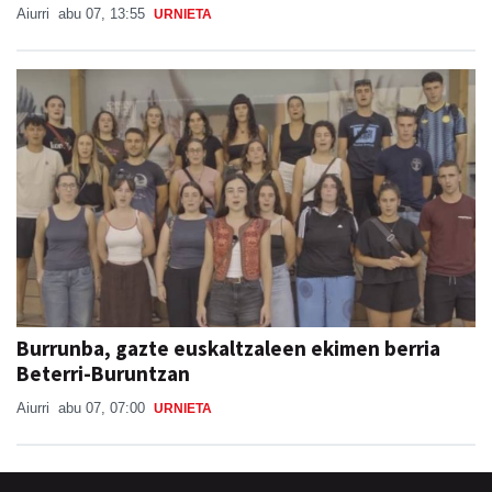
Aiurri
abu 07, 13:55
URNIETA
Burrunba, gazte euskaltzaleen ekimen berria
Beterri-Buruntzan
Aiurri
abu 07, 07:00
URNIETA