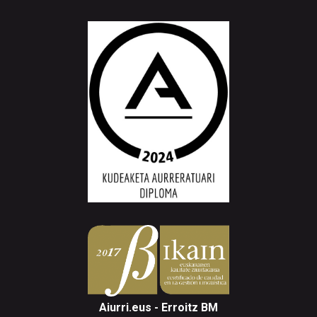
Aiurri.eus - Erroitz BM