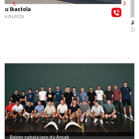
Previous
Next
Joxean harategia
Zizurkil
- Harategiak
Babes zabala jaso du Ansak