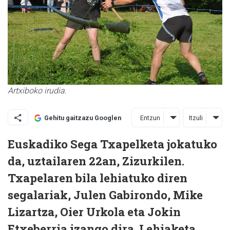
Artxiboko irudia.
Entzun
Itzuli
Gehitu gaitzazu Googlen
Euskadiko Sega Txapelketa jokatuko
da, uztailaren 22an, Zizurkilen.
Txapelaren bila lehiatuko diren
segalariak, Julen Gabirondo, Mike
Lizartza, Oier Urkola eta Jokin
Etxeberria izango dira. Lehiaketa,