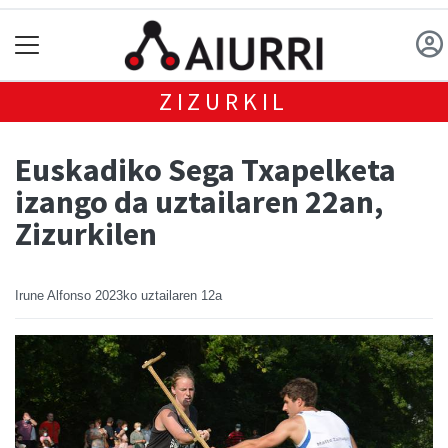
ZIZURKIL
Euskadiko Sega Txapelketa
izango da uztailaren 22an,
Zizurkilen
Irune Alfonso
2023ko uztailaren 12a