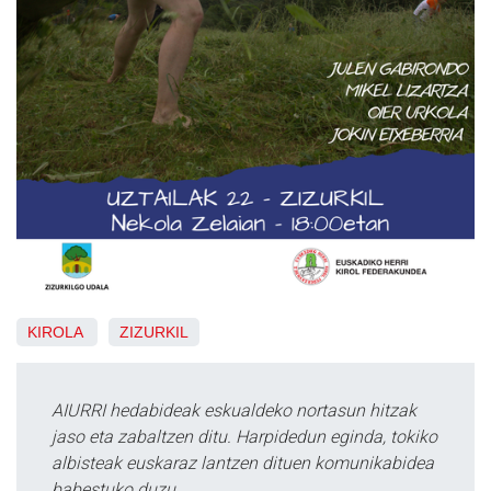
KIROLA
ZIZURKIL
AIURRI hedabideak eskualdeko nortasun hitzak
jaso eta zabaltzen ditu. Harpidedun eginda, tokiko
albisteak euskaraz lantzen dituen komunikabidea
babestuko duzu.