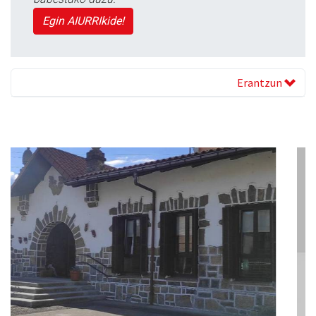
Egin AIURRIkide!
Erantzun