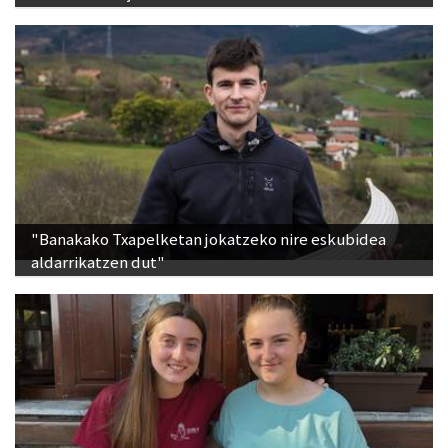
"Banakako Txapelketan jokatzeko nire eskubidea
aldarrikatzen dut"