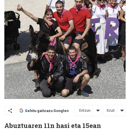
Entzun
Itzuli
Gehitu gaitzazu Googlen
Abuztuaren 11n hasi eta 15ean