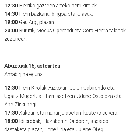
12:30
Herriko gazteen arteko herri kirolak.
14:30
Herri bazkaria, bingoa eta jolasak.
19:00
Gau Argi, plazan.
23:00
Burutik, Modus Operandi eta Gora Herria taldeak
zuzenean.
Abuztuak 15, asteartea
Amabirjina eguna
12:30
Herri Kirolak. Aizkoran: Julen Gabirondo eta
Ugaitz Mugertza. Harri jasotzen: Udane Ostoloza eta
Ane Zinkunegi.
17:30
Xakean eta mahai jolasetan ikasteko aukera.
18:00
Idi probak, Plazaberrin. Ondoren, sagardo
dastaketa plazan, Jone Uria eta Julene Otegi