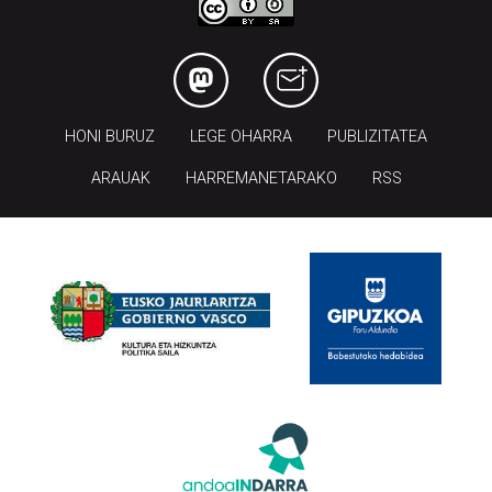
HONI BURUZ
LEGE OHARRA
PUBLIZITATEA
ARAUAK
HARREMANETARAKO
RSS