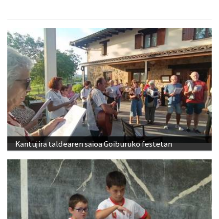
Kantujira taldearen saioa Goiburuko festetan