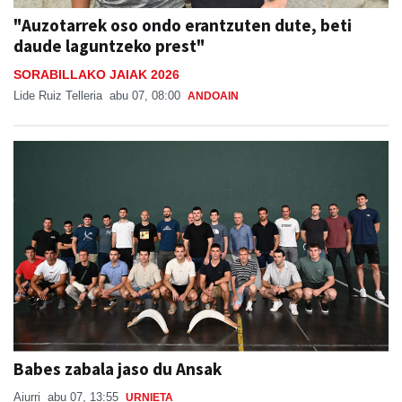
"Auzotarrek oso ondo erantzuten dute, beti
daude laguntzeko prest"
SORABILLAKO JAIAK 2026
Lide Ruiz Telleria
abu 07, 08:00
ANDOAIN
Babes zabala jaso du Ansak
Aiurri
abu 07, 13:55
URNIETA