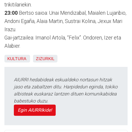
trikitilariekin.
23:00
Bertso saioa: Unai Mendizabal, Maialen Lujanbio,
Andoni Egaña, Alaia Martin, Sustrai Kolina, Jexux Mari
Irazu.
Gai-jartzailea: Imanol Artola, “Felix”. Ondoren, Izer eta
Alabier.
KULTURA
ZIZURKIL
AIURRI hedabideak eskualdeko nortasun hitzak
jaso eta zabaltzen ditu. Harpidedun eginda, tokiko
albisteak euskaraz lantzen dituen komunikabidea
babestuko duzu.
Egin AIURRIkide!