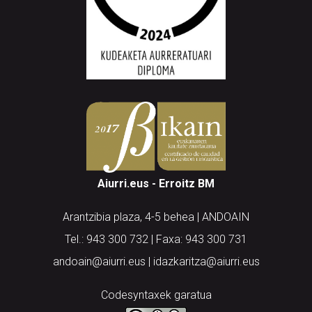
Aiurri.eus - Erroitz BM
Arantzibia plaza, 4-5 behea | ANDOAIN
Tel.: 943 300 732 | Faxa: 943 300 731
andoain@aiurri.eus | idazkaritza@aiurri.eus
Codesyntaxek garatua