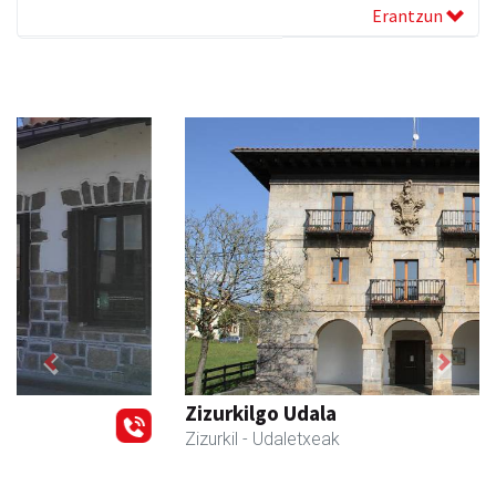
Erantzun
Previous
Next
Zizurkilgo Udala
Zizurkil
- Udaletxeak