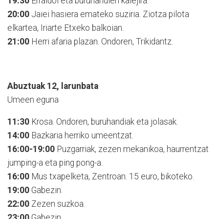
19:30
Erraldoi eta buruhandien kalejira.
20:00
Jaiei hasiera emateko suziria. Ziotza pilota
elkartea, Iriarte Etxeko balkoian.
21:00
Herri afaria plazan. Ondoren, Trikidantz.
Abuztuak 12, larunbata
Umeen eguna
11:30
Krosa. Ondoren, buruhandiak eta jolasak.
14:00
Bazkaria herriko umeentzat.
16:00-19:00
Puzgarriak, zezen mekanikoa, haurrentzat
jumping-a eta ping pong-a.
16:00
Mus txapelketa, Zentroan. 15 euro, bikoteko.
19:00
Gabezin.
22:00
Zezen suzkoa.
23:00
Gabezin.