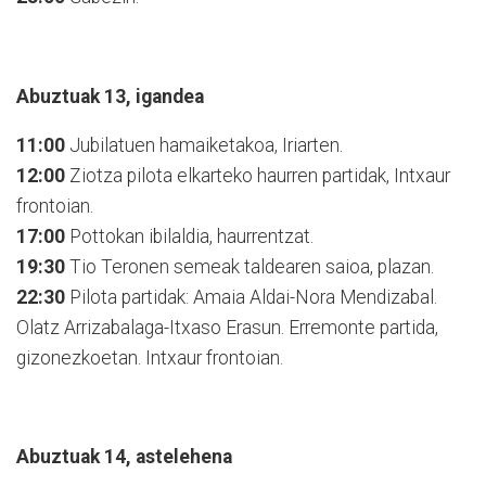
Abuztuak 13, igandea
11:00
Jubilatuen hamaiketakoa, Iriarten.
12:00
Ziotza pilota elkarteko haurren partidak, Intxaur
frontoian.
17:00
Pottokan ibilaldia, haurrentzat.
19:30
Tio Teronen semeak taldearen saioa, plazan.
22:30
Pilota partidak: Amaia Aldai-Nora Mendizabal.
Olatz Arrizabalaga-Itxaso Erasun. Erremonte partida,
gizonezkoetan. Intxaur frontoian.
Abuztuak 14, astelehena