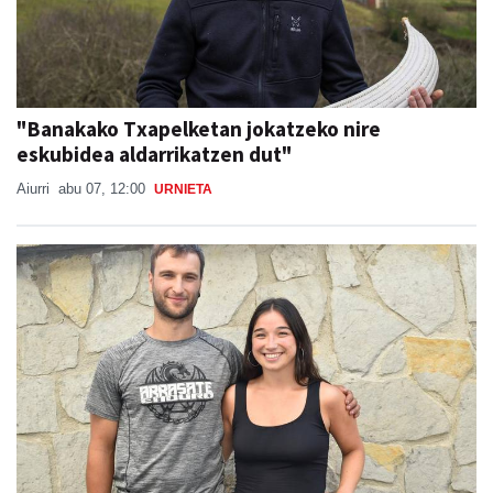
"Banakako Txapelketan jokatzeko nire
eskubidea aldarrikatzen dut"
Aiurri
abu 07, 12:00
URNIETA