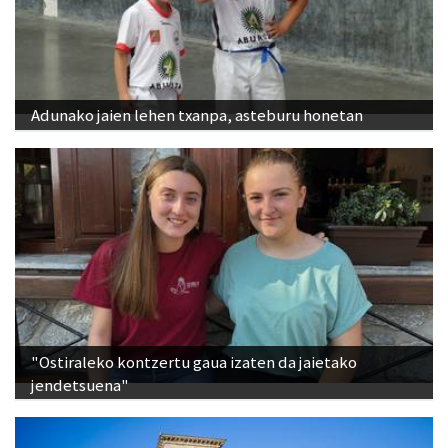
Adunako jaien lehen txanpa, asteburu honetan
"Ostiraleko kontzertu gaua izaten da jaietako
jendetsuena"