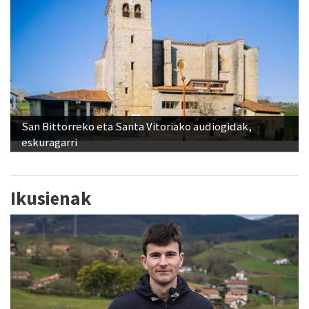
San Bittorreko eta Santa Vitoriako audiogidak,
eskuragarri
Ikusienak