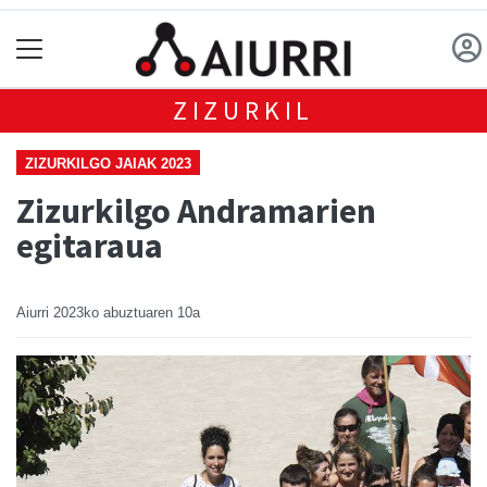
ZIZURKIL
ZIZURKILGO JAIAK 2023
Zizurkilgo Andramarien
egitaraua
Aiurri
2023ko abuztuaren 10a