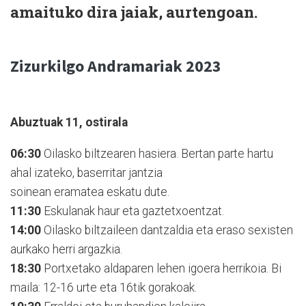
amaituko dira jaiak, aurtengoan.
Zizurkilgo Andramariak 2023
Abuztuak 11, ostirala
06:30
Oilasko biltzearen hasiera. Bertan parte hartu
ahal izateko, baserritar jantzia
soinean eramatea eskatu dute.
11:30
Eskulanak haur eta gaztetxoentzat.
14:00
Oilasko biltzaileen dantzaldia eta eraso sexisten
aurkako herri argazkia.
18:30
Portxetako aldaparen lehen igoera herrikoia. Bi
maila: 12-16 urte eta 16tik gorakoak.