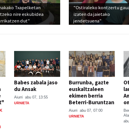
nakako Txapelketan
"Ostiraleko kontzertu gau
atzeko nire eskubidea
izaten da jaietako
rrikatzen dut"
jendetsuena"
Babes zabala jaso
Burrunba, gazte
Ot
n
du Ansak
euskaltzaleen
la
e
ekimen berria
A
Aiurri
abu 07, 13:55
t"
Beterri-Buruntzan
o
URNIETA
K
Aiurri
abu 07, 07:00
Be
Ala
URNIETA
abu
N