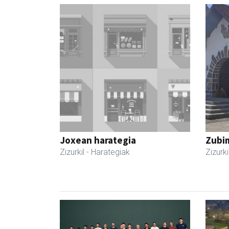
Joxean harategia
Zubim
Zizurkil
- Harategiak
Zizurki