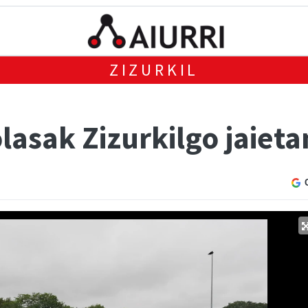
ZIZURKIL
lasak Zizurkilgo jaieta