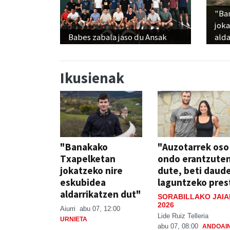
"Ba
jok
Babes zabala jaso du Ansak
alda
Ikusienak
"Banakako
"Auzotarrek oso
Txapelketan
ondo erantzute
jokatzeko nire
dute, beti daud
eskubidea
laguntzeko pres
aldarrikatzen dut"
SORABILLAKO JAIA
2026
Aiurri
abu 07, 12:00
Lide Ruiz Telleria
URNIETA
abu 07, 08:00
ANDOAI