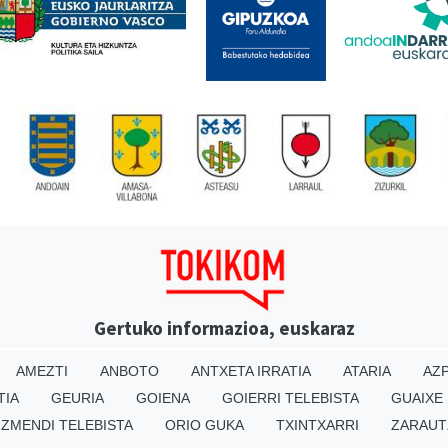
Gertuko informazioa, euskaraz
AMEZTI
ANBOTO
ANTXETA IRRATIA
ATARIA
AZP
TIA
GEURIA
GOIENA
GOIERRI TELEBISTA
GUAIXE
IZMENDI TELEBISTA
ORIO GUKA
TXINTXARRI
ZARAUT