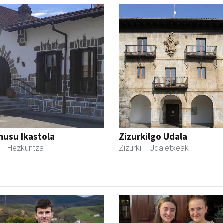
usu Ikastola
Zizurkilgo Udala
l
- Hezkuntza
Zizurkil
- Udaletxeak