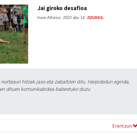
Jai giroko desafioa
Irune Alfonso
2023 abu 14
ZIZURKIL
ortasun hitzak jaso eta zabaltzen ditu. Harpidedun eginda,
tzen dituen komunikabidea babestuko duzu.
Erantzun