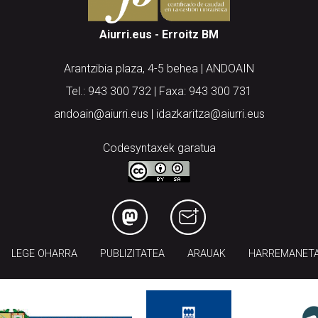
Aiurri.eus - Erroitz BM
Arantzibia plaza, 4-5 behea | ANDOAIN
Tel.: 943 300 732 | Faxa: 943 300 731
andoain@aiurri.eus | idazkaritza@aiurri.eus
Codesyntaxek garatua
LEGE OHARRA
PUBLIZITATEA
ARAUAK
HARREMANET