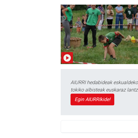
AIURRI hedabideak eskualdeko n
tokiko albisteak euskaraz lan
Egin AIURRIkide!