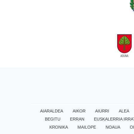
AIARALDEA
AIKOR
AIURRI
ALEA
BEGITU
ERRAN
EUSKALERRIA IRRA
KRONIKA
MAILOPE
NOAUA
O