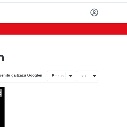
n
Gehitu gaitzazu Googlen
Entzun
Itzuli