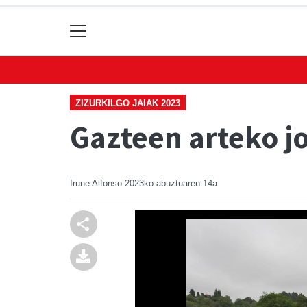
ZIZURKILGO JAIAK 2023
Gazteen arteko jo
Irune Alfonso
2023ko abuztuaren 14a