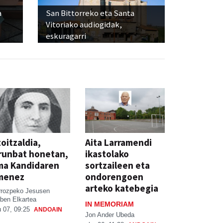
a
San Bittorreko eta Santa
Vitoriako audiogidak,
eskuragarri
oitzaldia,
Aita Larramendi
runbat honetan,
ikastolako
ma Kandidaren
sortzaileen eta
menez
ondorengoen
arteko katebegia
rrozpeko Jesusen
ben Elkartea
IN MEMORIAM
 07, 09:25
ANDOAIN
Jon Ander Ubeda