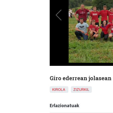
Giro ederrean jolasean
KIROLA
ZIZURKIL
Erlazionatuak