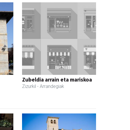
Zubeldia arrain eta mariskoa
Zizurkil
- Arrandegiak