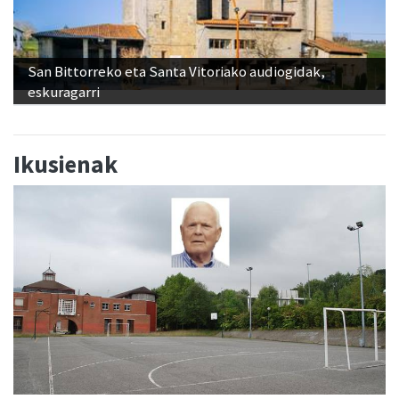
San Bittorreko eta Santa Vitoriako audiogidak,
eskuragarri
Ikusienak