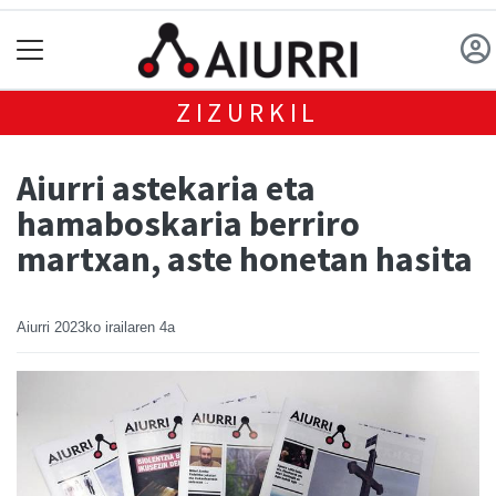
ZIZURKIL
Aiurri astekaria eta
hamaboskaria berriro
martxan, aste honetan hasita
Aiurri
2023ko irailaren 4a