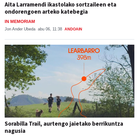
Aita Larramendi ikastolako sortzaileen eta
ondorengoen arteko katebegia
IN MEMORIAM
Jon Ander Ubeda
abu 06, 11:38
ANDOAIN
Sorabilla Trail, aurtengo jaietako berrikuntza
nagusia