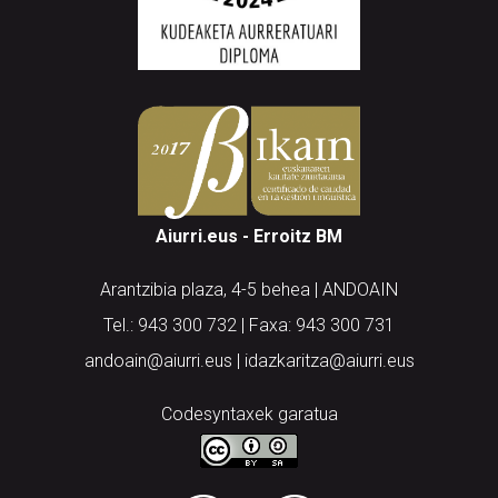
Aiurri.eus - Erroitz BM
Arantzibia plaza, 4-5 behea | ANDOAIN
Tel.: 943 300 732 | Faxa: 943 300 731
andoain@aiurri.eus | idazkaritza@aiurri.eus
Codesyntaxek garatua