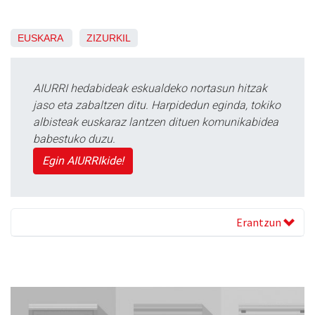
EUSKARA
ZIZURKIL
AIURRI hedabideak eskualdeko nortasun hitzak
jaso eta zabaltzen ditu. Harpidedun eginda, tokiko
albisteak euskaraz lantzen dituen komunikabidea
babestuko duzu.
Egin AIURRIkide!
Erantzun