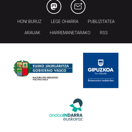
HONI BURUZ
LEGE OHARRA
PUBLIZITATEA
ARAUAK
HARREMANETARAKO
RSS