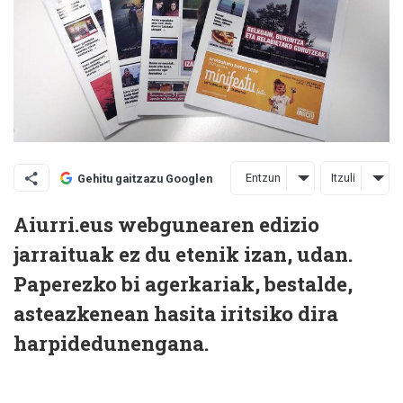
Entzun
Itzuli
Gehitu gaitzazu Googlen
Aiurri.eus webgunearen edizio
jarraituak ez du etenik izan, udan.
Paperezko bi agerkariak, bestalde,
asteazkenean hasita iritsiko dira
harpidedunengana.