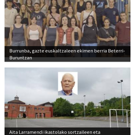
Burrunba, gazte euskaltzaleen ekimen berria Beterri-
Buruntzan
Aita Larramendi ikastolako sortzaileen eta