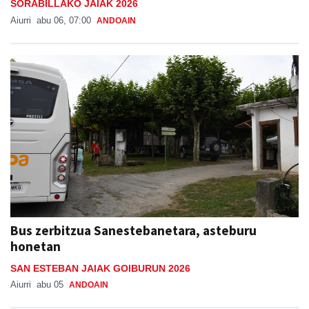
SORABILLAKO JAIAK 2026
Aiurri
abu 06, 07:00
ANDOAIN
Bus zerbitzua Sanestebanetara, asteburu
honetan
SAN ESTEBAN JAIAK GOIBURUN 2026
Aiurri
abu 05
ANDOAIN