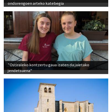
ondorengoen arteko katebegia
"Ostiraleko kontzertu gaua izaten da jaietako
jendetsuena"