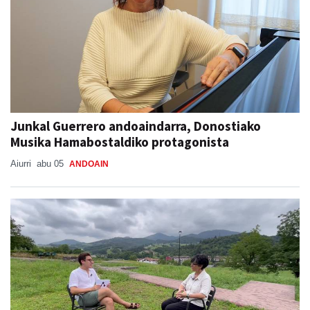
Junkal Guerrero andoaindarra, Donostiako
Musika Hamabostaldiko protagonista
Aiurri
abu 05
ANDOAIN