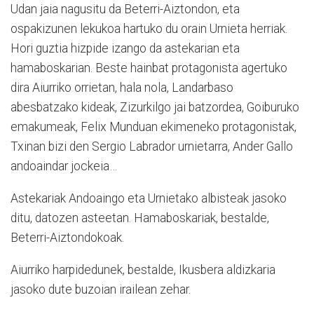
Udan jaia nagusitu da Beterri-Aiztondon, eta
ospakizunen lekukoa hartuko du orain Urnieta herriak.
Hori guztia hizpide izango da astekarian eta
hamaboskarian. Beste hainbat protagonista agertuko
dira Aiurriko orrietan, hala nola, Landarbaso
abesbatzako kideak, Zizurkilgo jai batzordea, Goiburuko
emakumeak, Felix Munduan ekimeneko protagonistak,
Txinan bizi den Sergio Labrador urnietarra, Ander Gallo
andoaindar jockeia…
Astekariak Andoaingo eta Urnietako albisteak jasoko
ditu, datozen asteetan. Hamaboskariak, bestalde,
Beterri-Aiztondokoak.
Aiurriko harpidedunek, bestalde, Ikusbera aldizkaria
jasoko dute buzoian irailean zehar.