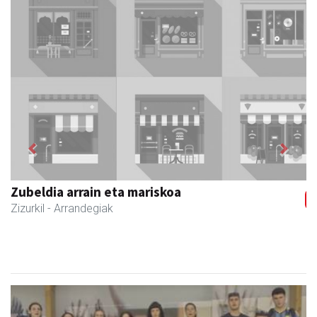
Previous
Next
Zubeldia arrain eta mariskoa
Zizurkil
- Arrandegiak