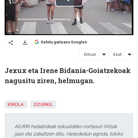
Gehitu gaitzazu Googlen
Entzun
Itzuli
Jexux eta Irene Bidania-Goiatzekoak
nagusitu ziren, helmugan.
KIROLA
ZIZURKIL
AIURRI hedabideak eskualdeko nortasun hitzak
jaso eta zabaltzen ditu. Harpidedun eginda, tokiko