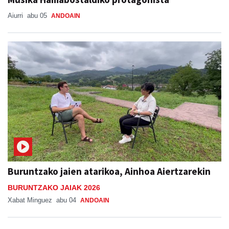
Junkal Guerrero andoaindarra, Donostiako
Musika Hamabostaldiko protagonista
Aiurri
abu 05
ANDOAIN
Buruntzako jaien atarikoa, Ainhoa Aiertzarekin
BURUNTZAKO JAIAK 2026
Xabat Minguez
abu 04
ANDOAIN