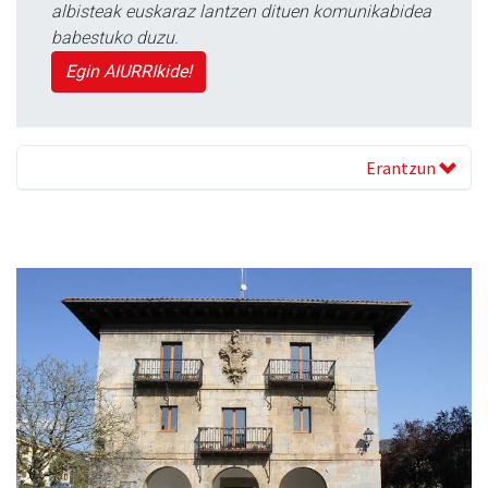
albisteak euskaraz lantzen dituen komunikabidea
babestuko duzu.
Egin AIURRIkide!
Erantzun