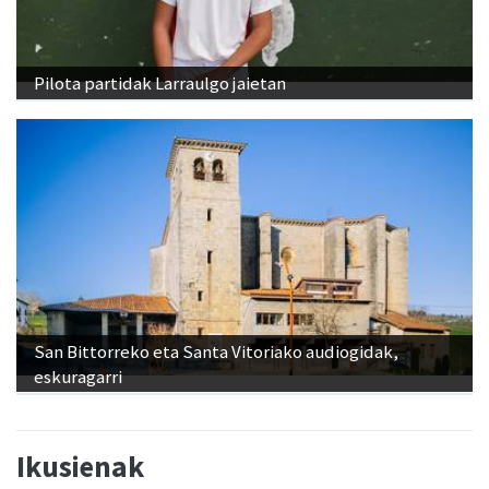
Pilota partidak Larraulgo jaietan
San Bittorreko eta Santa Vitoriako audiogidak,
eskuragarri