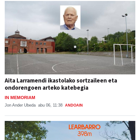
Ikusienak
Aita Larramendi ikastolako sortzaileen eta
ondorengoen arteko katebegia
IN MEMORIAM
Jon Ander Ubeda
abu 06, 11:38
ANDOAIN