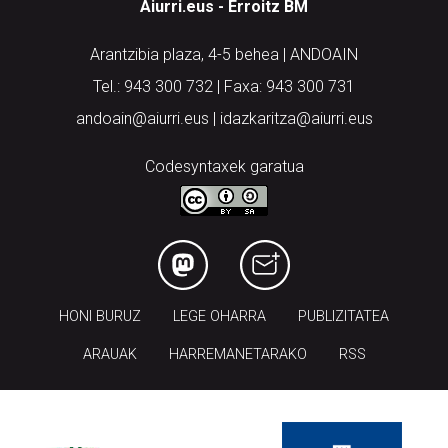
Aiurri.eus - Erroitz BM
Arantzibia plaza, 4-5 behea | ANDOAIN
Tel.: 943 300 732 | Faxa: 943 300 731
andoain@aiurri.eus | idazkaritza@aiurri.eus
Codesyntaxek garatua
HONI BURUZ
LEGE OHARRA
PUBLIZITATEA
ARAUAK
HARREMANETARAKO
RSS