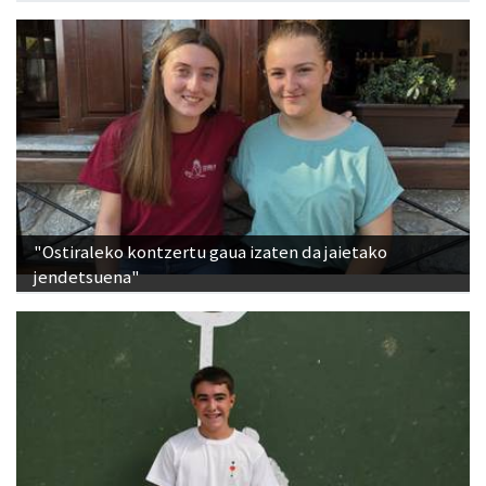
Sorabilla Trail, aurtengo jaietako berrikuntza nagusia
"Ostiraleko kontzertu gaua izaten da jaietako
jendetsuena"