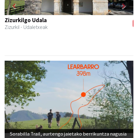
Previous
Next
Zubeldia arrain eta mariskoa
Zizurkil
- Arrandegiak