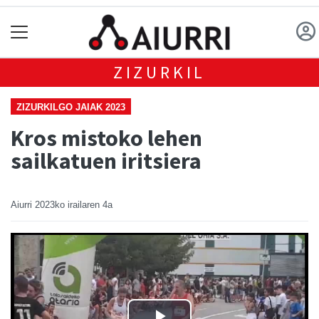
ZIZURKIL
ZIZURKILGO JAIAK 2023
Kros mistoko lehen
sailkatuen iritsiera
Aiurri
2023ko irailaren 4a