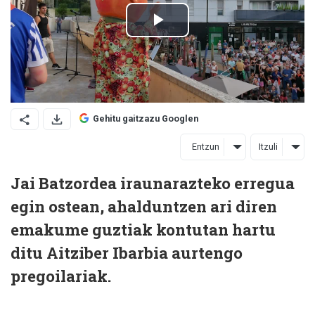
Gehitu gaitzazu Googlen
Entzun
Itzuli
Jai Batzordea iraunarazteko erregua
egin ostean, ahalduntzen ari diren
emakume guztiak kontutan hartu
ditu Aitziber Ibarbia aurtengo
pregoilariak.