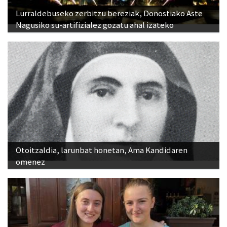
Nagusiko su-artifizialez gozatu ahal izateko
Otoitzaldia, larunbat honetan, Ama Kandidaren
omenez