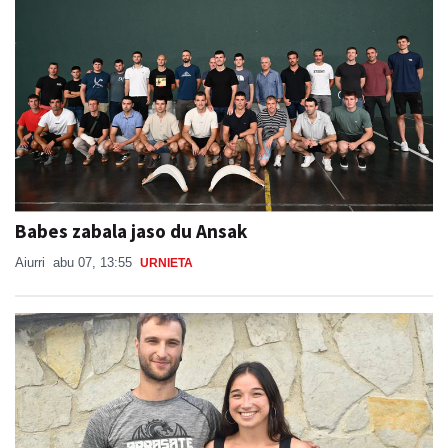
Babes zabala jaso du Ansak
Aiurri
abu 07, 13:55
URNIETA