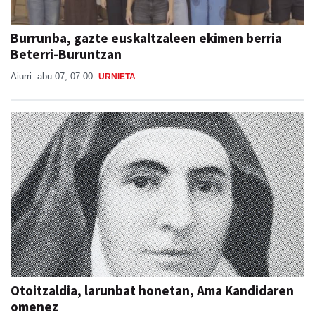
Burrunba, gazte euskaltzaleen ekimen berria
Beterri-Buruntzan
Aiurri
abu 07, 07:00
URNIETA
Otoitzaldia, larunbat honetan, Ama Kandidaren
omenez
Berrozpeko Jesusen Alaben Elkartea
abu 07, 09:25
ANDOAIN