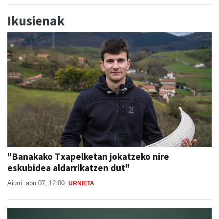
"Banakako Txapelketan jokatzeko nire
eskubidea aldarrikatzen dut"
Aiurri
abu 07, 12:00
URNIETA