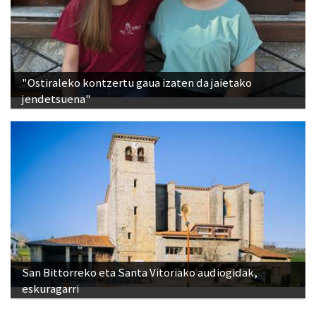
"Ostiraleko kontzertu gaua izaten da jaietako
jendetsuena"
San Bittorreko eta Santa Vitoriako audiogidak,
eskuragarri
Ikusienak