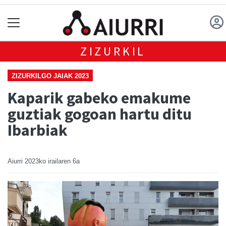
ZIZURKIL
ZIZURKILGO JAIAK 2023
Kaparik gabeko emakume
guztiak gogoan hartu ditu
Ibarbiak
Aiurri
2023ko irailaren 6a