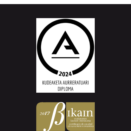
Aiurri.eus - Erroitz BM