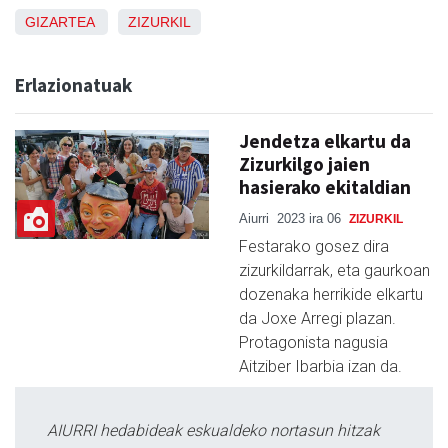
GIZARTEA
ZIZURKIL
Erlazionatuak
Jendetza elkartu da
Zizurkilgo jaien
hasierako ekitaldian
Aiurri
2023 ira 06
ZIZURKIL
Festarako gosez dira
zizurkildarrak, eta gaurkoan
dozenaka herrikide elkartu
da Joxe Arregi plazan.
Protagonista nagusia
Aitziber Ibarbia izan da.
AIURRI hedabideak eskualdeko nortasun hitzak