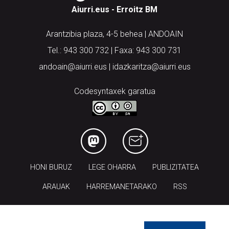
Arantzibia plaza, 4-5 behea | ANDOAIN
Tel.: 943 300 732 | Faxa: 943 300 731
andoain@aiurri.eus | idazkaritza@aiurri.eus
Codesyntaxek garatua
HONI BURUZ
LEGE OHARRA
PUBLIZITATEA
ARAUAK
HARREMANETARAKO
RSS