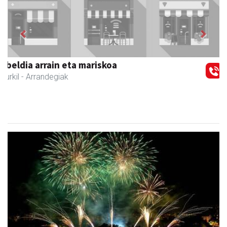
Previous
Next
Zubimusu Ikastola
Zizurkil
- Hezkuntza
Lurraldebuseko zerbitzu bereziak, Donostiako Aste