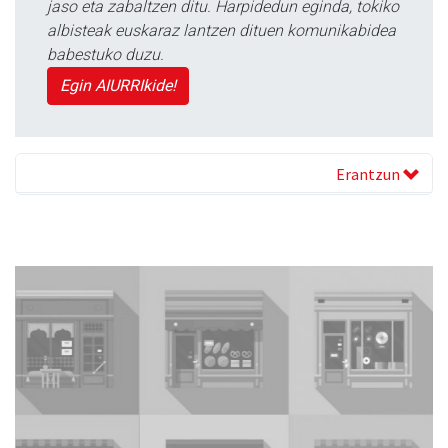
jaso eta zabaltzen ditu. Harpidedun eginda, tokiko
albisteak euskaraz lantzen dituen komunikabidea
babestuko duzu.
Egin AIURRIkide!
Erantzun