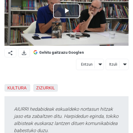
Gehitu gaitzazu Googlen
Entzun
Itzuli
KULTURA
ZIZURKIL
AIURRI hedabideak eskualdeko nortasun hitzak
jaso eta zabaltzen ditu. Harpidedun eginda, tokiko
albisteak euskaraz lantzen dituen komunikabidea
babestuko duzu.