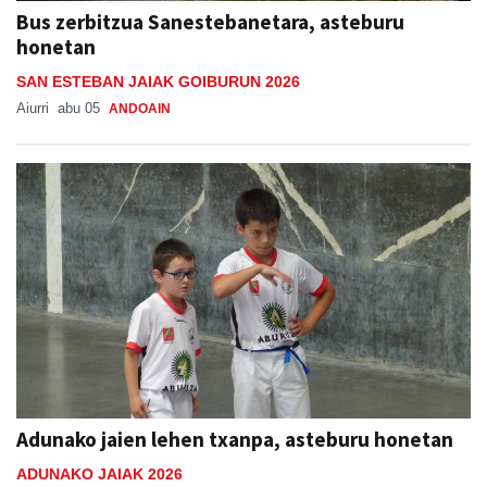
Bus zerbitzua Sanestebanetara, asteburu
honetan
SAN ESTEBAN JAIAK GOIBURUN 2026
Aiurri
abu 05
ANDOAIN
Adunako jaien lehen txanpa, asteburu honetan