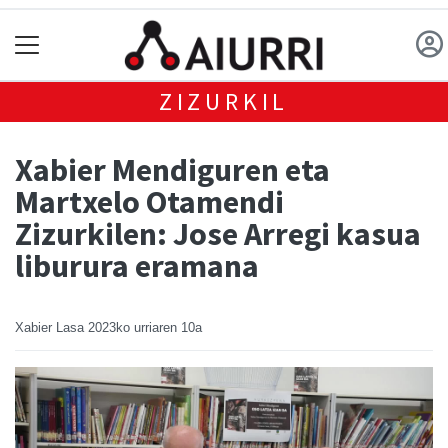
ZIZURKIL
Xabier Mendiguren eta
Martxelo Otamendi
Zizurkilen: Jose Arregi kasua
liburura eramana
Xabier Lasa
2023ko urriaren 10a