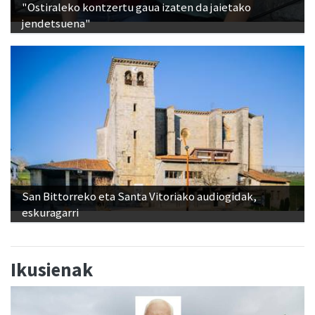
"Ostiraleko kontzertu gaua izaten da jaietako
jendetsuena"
San Bittorreko eta Santa Vitoriako audiogidak,
eskuragarri
Ikusienak