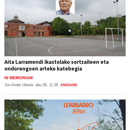
Aita Larramendi ikastolako sortzaileen eta
ondorengoen arteko katebegia
IN MEMORIAM
Jon Ander Ubeda
abu 06, 11:38
ANDOAIN