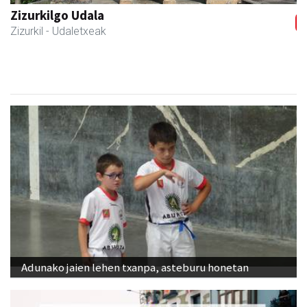
Previous
Next
Joxean harategia
Zizurkil
- Harategiak
Adunako jaien lehen txanpa, asteburu honetan