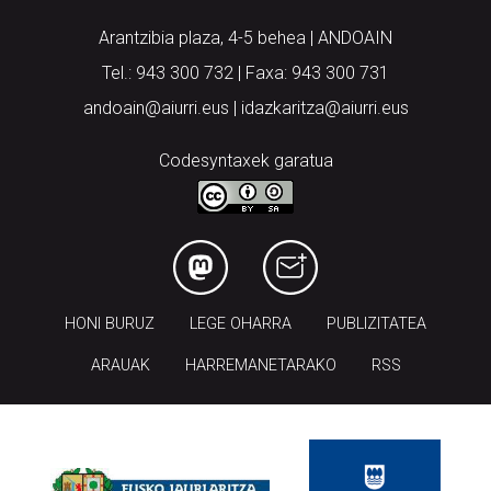
Aiurri.eus - Erroitz BM
Arantzibia plaza, 4-5 behea | ANDOAIN
Tel.: 943 300 732 | Faxa: 943 300 731
andoain@aiurri.eus | idazkaritza@aiurri.eus
Codesyntaxek garatua
HONI BURUZ
LEGE OHARRA
PUBLIZITATEA
ARAUAK
HARREMANETARAKO
RSS