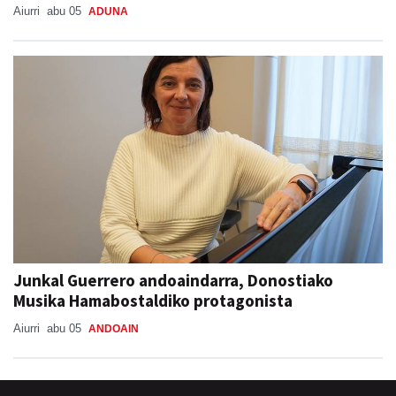
ADUNAKO JAIAK 2026
Aiurri
abu 05
ADUNA
Junkal Guerrero andoaindarra, Donostiako
Musika Hamabostaldiko protagonista
Aiurri
abu 05
ANDOAIN