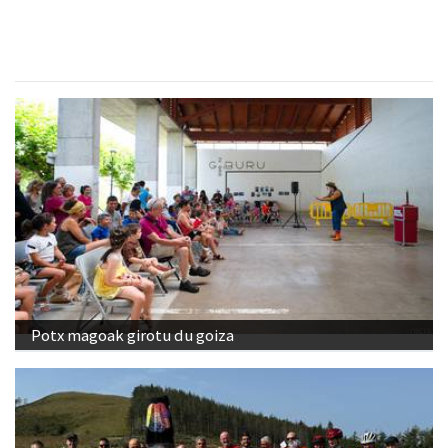
Potx magoak girotu du goiza