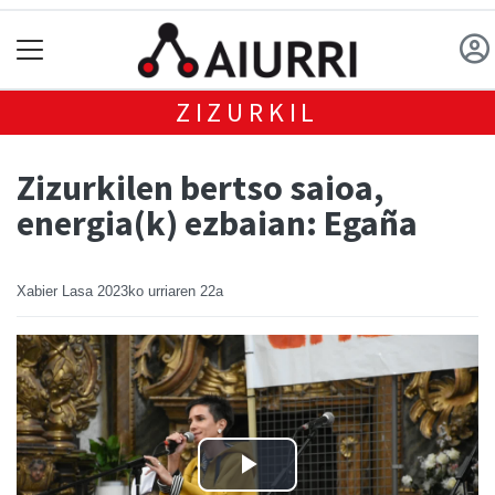
ZIZURKIL
Zizurkilen bertso saioa,
energia(k) ezbaian: Egaña
Xabier Lasa
2023ko urriaren 22a