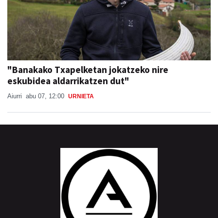
"Banakako Txapelketan jokatzeko nire
eskubidea aldarrikatzen dut"
Aiurri
abu 07, 12:00
URNIETA