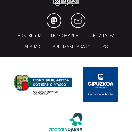
HONI BURUZ
LEGE OHARRA
PUBLIZITATEA
ARAUAK
HARREMANETARAKO
RSS