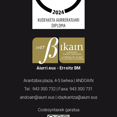
Aiurri.eus - Erroitz BM
Arantzibia plaza, 4-5 behea | ANDOAIN
Tel.: 943 300 732 | Faxa: 943 300 731
andoain@aiurri.eus | idazkaritza@aiurri.eus
Codesyntaxek garatua