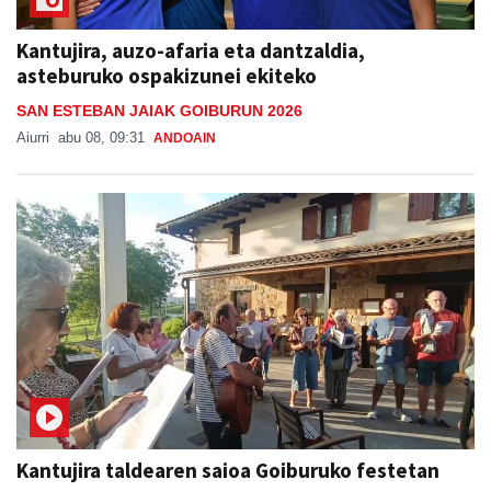
Kantujira, auzo-afaria eta dantzaldia,
asteburuko ospakizunei ekiteko
SAN ESTEBAN JAIAK GOIBURUN 2026
Aiurri
abu 08, 09:31
ANDOAIN
Kantujira taldearen saioa Goiburuko festetan