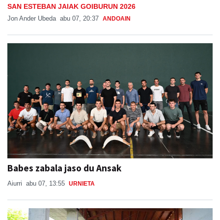
SAN ESTEBAN JAIAK GOIBURUN 2026
Jon Ander Ubeda
abu 07, 20:37
ANDOAIN
Babes zabala jaso du Ansak
Aiurri
abu 07, 13:55
URNIETA