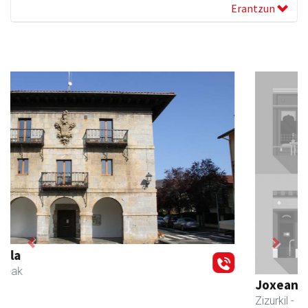
Erantzun
Previous
Next
Joxean harategia
Zizurkil
- Harategiak