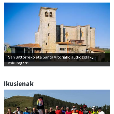
San Bittorreko eta Santa Vitoriako audiogidak,
eskuragarri
Ikusienak