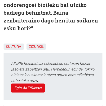
ondorengoei bizileku bat utziko
badiegu behintzat. Baina
zenbaiteraino dago herritar soilaren
esku hori?”.
KULTURA
ZIZURKIL
AIURRI hedabideak eskualdeko nortasun hitzak
jaso eta zabaltzen ditu. Harpidedun eginda, tokiko
albisteak euskaraz lantzen dituen komunikabidea
babestuko duzu.
Egin AIURRIkide!