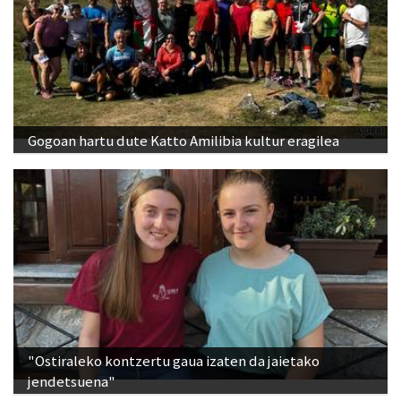
Gogoan hartu dute Katto Amilibia kultur eragilea
"Ostiraleko kontzertu gaua izaten da jaietako
jendetsuena"