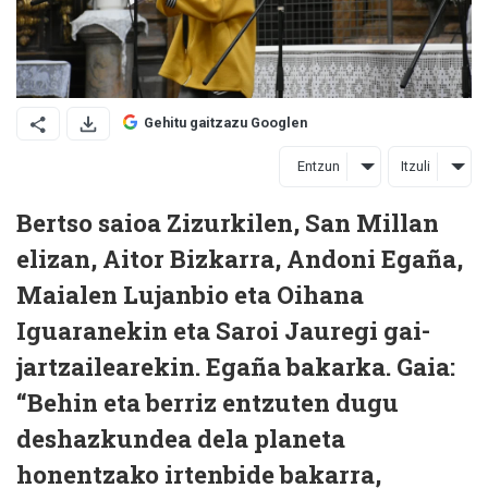
Gehitu gaitzazu Googlen
Entzun
Itzuli
Bertso saioa Zizurkilen, San Millan
elizan, Aitor Bizkarra, Andoni Egaña,
Maialen Lujanbio eta Oihana
Iguaranekin eta Saroi Jauregi gai-
jartzailearekin. Egaña bakarka. Gaia:
“Behin eta berriz entzuten dugu
deshazkundea dela planeta
honentzako irtenbide bakarra,