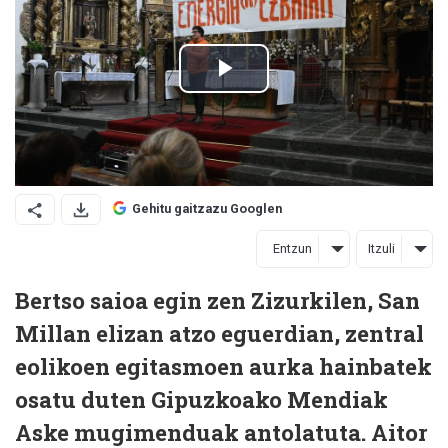
Gehitu gaitzazu Googlen
Entzun
Itzuli
Bertso saioa egin zen Zizurkilen, San
Millan elizan atzo eguerdian, zentral
eolikoen egitasmoen aurka hainbatek
osatu duten Gipuzkoako Mendiak
Aske mugimenduak antolatuta. Aitor