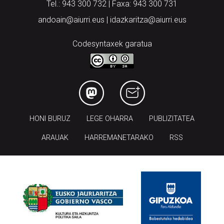
Tel.: 943 300 732 | Faxa: 943 300 731
andoain@aiurri.eus | idazkaritza@aiurri.eus
Codesyntaxek garatua
HONI BURUZ
LEGE OHARRA
PUBLIZITATEA
ARAUAK
HARREMANETARAKO
RSS