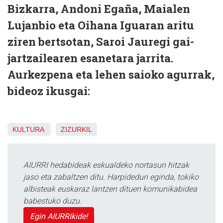
Bizkarra, Andoni Egaña, Maialen
Lujanbio eta Oihana Iguaran aritu
ziren bertsotan, Saroi Jauregi gai-
jartzailearen esanetara jarrita.
Aurkezpena eta lehen saioko agurrak,
bideoz ikusgai:
KULTURA
ZIZURKIL
AIURRI hedabideak eskualdeko nortasun hitzak
jaso eta zabaltzen ditu. Harpidedun eginda, tokiko
albisteak euskaraz lantzen dituen komunikabidea
babestuko duzu.
Egin AIURRIkide!