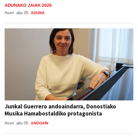
ADUNAKO JAIAK 2026
Aiurri
abu 05
ADUNA
Junkal Guerrero andoaindarra, Donostiako
Musika Hamabostaldiko protagonista
Aiurri
abu 05
ANDOAIN