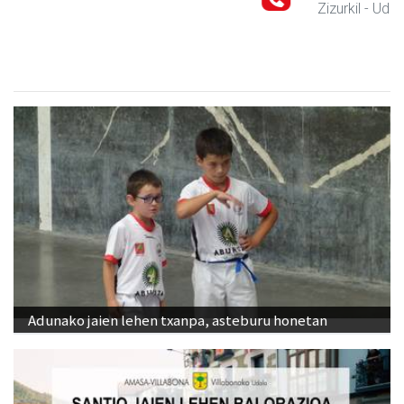
Zizurkil
- Udaletxeak
Adunako jaien lehen txanpa, asteburu honetan