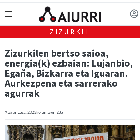
ZIZURKIL
Zizurkilen bertso saioa,
energia(k) ezbaian: Lujanbio,
Egaña, Bizkarra eta Iguaran.
Aurkezpena eta sarrerako
agurrak
Xabier Lasa
2023ko urriaren 23a