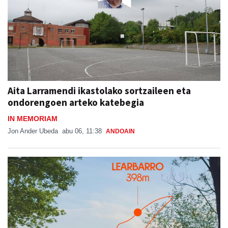
Aita Larramendi ikastolako sortzaileen eta
ondorengoen arteko katebegia
IN MEMORIAM
Jon Ander Ubeda
abu 06, 11:38
ANDOAIN