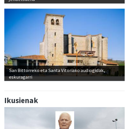
San Bittorreko eta Santa Vitoriako audiogidak,
eskuragarri
Ikusienak