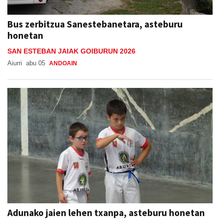
Bus zerbitzua Sanestebanetara, asteburu
honetan
SAN ESTEBAN JAIAK GOIBURUN 2026
Aiurri
abu 05
ANDOAIN
Adunako jaien lehen txanpa, asteburu honetan