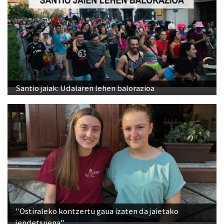
Santio jaiak: Udalaren lehen balorazioa
"Ostiraleko kontzertu gaua izaten da jaietako
jendetsuena"