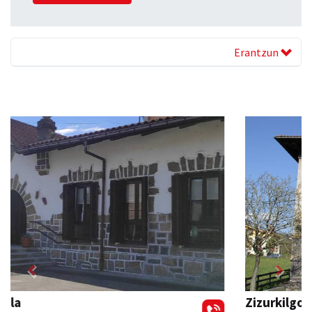
Erantzun
Previous
Next
Zizurkilgo Udala