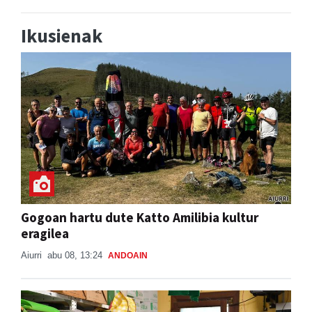
Ikusienak
Gogoan hartu dute Katto Amilibia kultur
eragilea
Aiurri
abu 08, 13:24
ANDOAIN