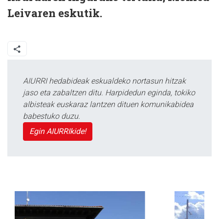
Leivaren eskutik.
AIURRI hedabideak eskualdeko nortasun hitzak
jaso eta zabaltzen ditu. Harpidedun eginda, tokiko
albisteak euskaraz lantzen dituen komunikabidea
babestuko duzu.
Egin AIURRIkide!