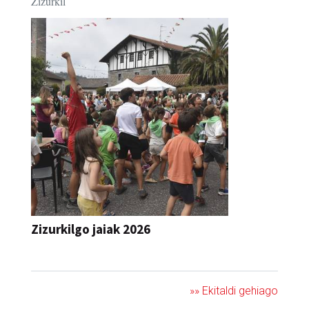
Zizurkil
Zizurkilgo jaiak 2026
JAIA
»» Ekitaldi gehiago