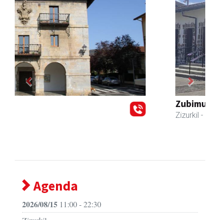
Previous
Next
Zubimusu Ikastola
Zizurkil
- Hezkuntza
Agenda
2026/08/15
11:00 - 22:30