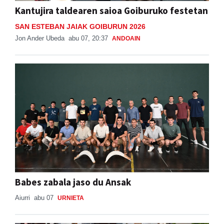
Kantujira taldearen saioa Goiburuko festetan
SAN ESTEBAN JAIAK GOIBURUN 2026
Jon Ander Ubeda
abu 07, 20:37
ANDOAIN
Babes zabala jaso du Ansak
Aiurri
abu 07
URNIETA