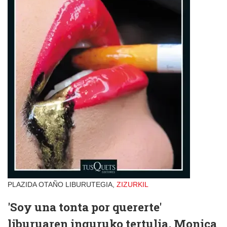
PLAZIDA OTAÑO LIBURUTEGIA,
ZIZURKIL
'Soy una tonta por quererte'
liburuaren inguruko tertulia, Monica