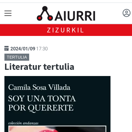
ZIZURKIL
2024/01/09
17:30
TERTULIA
Literatur tertulia