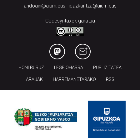
andoain@aiurri.eus | idazkaritza@aiurri.eus
Codesyntaxek garatua
HONI BURUZ
LEGE OHARRA
PUBLIZITATEA
ARAUAK
HARREMANETARAKO
RSS