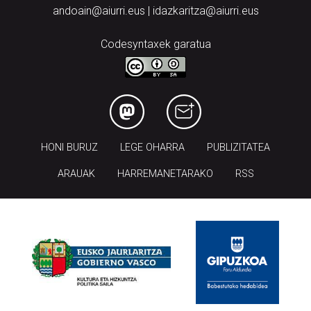
andoain@aiurri.eus | idazkaritza@aiurri.eus
Codesyntaxek garatua
HONI BURUZ
LEGE OHARRA
PUBLIZITATEA
ARAUAK
HARREMANETARAKO
RSS