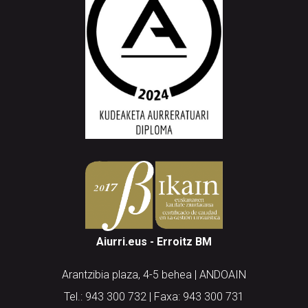
Aiurri.eus - Erroitz BM
Arantzibia plaza, 4-5 behea | ANDOAIN
Tel.: 943 300 732 | Faxa: 943 300 731