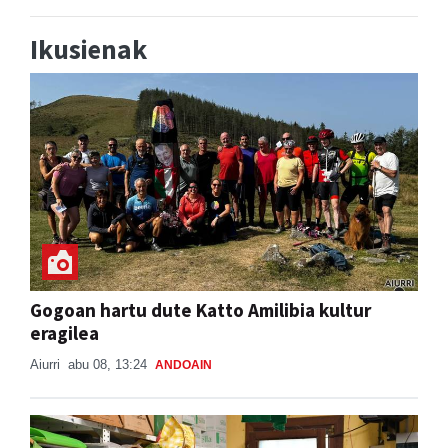
Ikusienak
Gogoan hartu dute Katto Amilibia kultur
eragilea
Aiurri
abu 08, 13:24
ANDOAIN