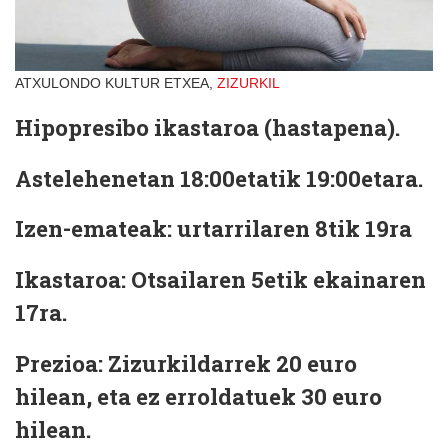
ATXULONDO KULTUR ETXEA,
ZIZURKIL
Hipopresibo ikastaroa (hastapena).
Astelehenetan 18:00etatik 19:00etara.
Izen-emateak: urtarrilaren 8tik 19ra
Ikastaroa: Otsailaren 5etik ekainaren
17ra.
Prezioa: Zizurkildarrek 20 euro
hilean, eta ez erroldatuek 30 euro
hilean.