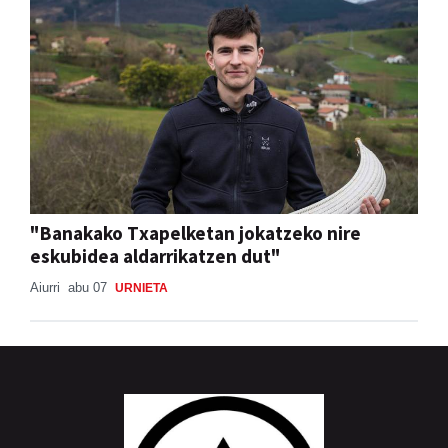
"Banakako Txapelketan jokatzeko nire
eskubidea aldarrikatzen dut"
Aiurri
abu 07
URNIETA