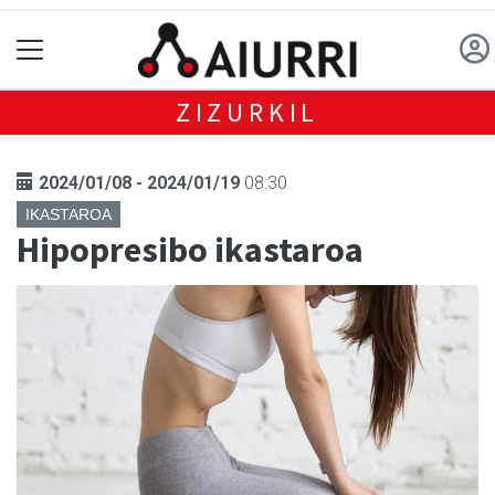
ZIZURKIL
2024/01/08 - 2024/01/19
08:30
IKASTAROA
Hipopresibo ikastaroa