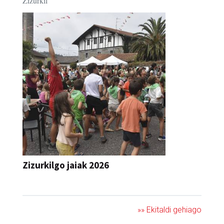
Zizurkil
Zizurkilgo jaiak 2026
JAIA
»» Ekitaldi gehiago