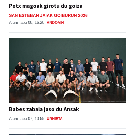
Potx magoak girotu du goiza
SAN ESTEBAN JAIAK GOIBURUN 2026
Aiurri
abu 08, 16:28
ANDOAIN
Babes zabala jaso du Ansak
Aiurri
abu 07, 13:55
URNIETA