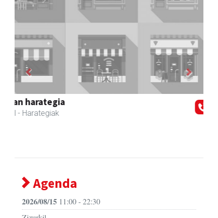
Previous
Next
Zubeldia arrain eta mariskoa
Zizurkil
- Arrandegiak
Agenda
2026/08/15
11:00 - 22:30
Zizurkil