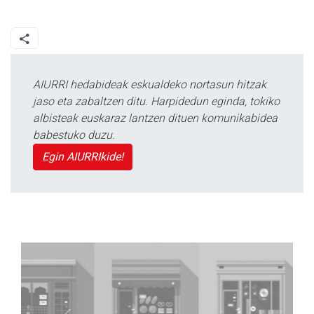
AIURRI hedabideak eskualdeko nortasun hitzak
jaso eta zabaltzen ditu. Harpidedun eginda, tokiko
albisteak euskaraz lantzen dituen komunikabidea
babestuko duzu.
Egin AIURRIkide!