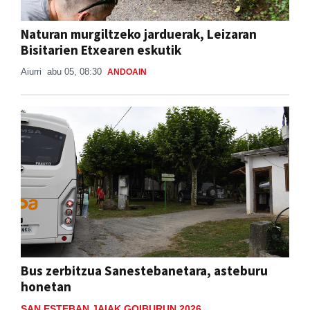
Naturan murgiltzeko jarduerak, Leizaran
Bisitarien Etxearen eskutik
Aiurri
abu 05, 08:30
ANDOAIN
Bus zerbitzua Sanestebanetara, asteburu
honetan
SAN ESTEBAN JAIAK GOIBURUN 2026