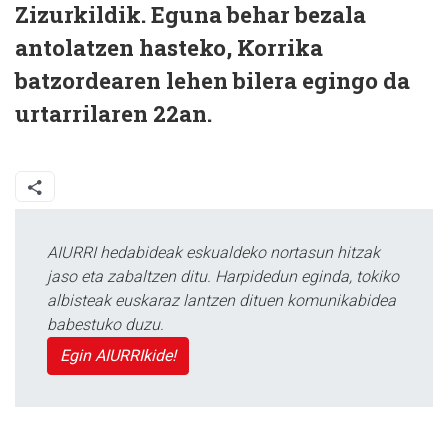
Zizurkildik. Eguna behar bezala
antolatzen hasteko, Korrika
batzordearen lehen bilera egingo da
urtarrilaren 22an.
AIURRI hedabideak eskualdeko nortasun hitzak
jaso eta zabaltzen ditu. Harpidedun eginda, tokiko
albisteak euskaraz lantzen dituen komunikabidea
babestuko duzu.
Egin AIURRIkide!