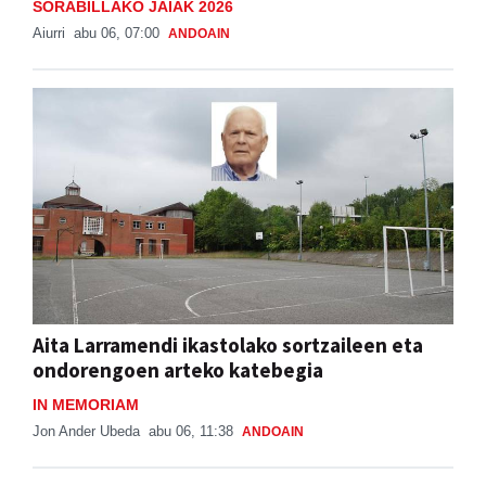
SORABILLAKO JAIAK 2026
Aiurri
abu 06, 07:00
ANDOAIN
Aita Larramendi ikastolako sortzaileen eta
ondorengoen arteko katebegia
IN MEMORIAM
Jon Ander Ubeda
abu 06, 11:38
ANDOAIN