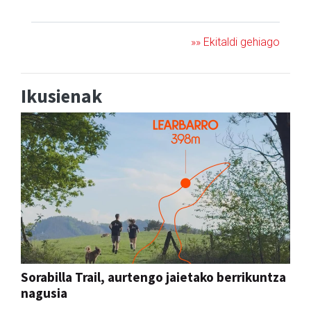
JAIA
»» Ekitaldi gehiago
Ikusienak
Sorabilla Trail, aurtengo jaietako berrikuntza
nagusia