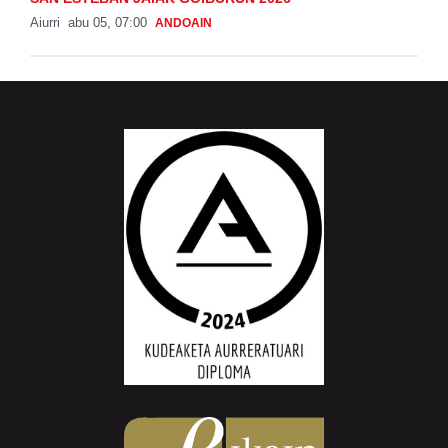
Aiurri
abu 05, 07:00
ANDOAIN