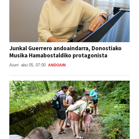
Junkal Guerrero andoaindarra, Donostiako
Musika Hamabostaldiko protagonista
Aiurri
abu 05, 07:00
ANDOAIN