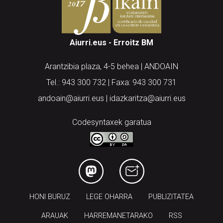
Aiurri.eus - Erroitz BM
Arantzibia plaza, 4-5 behea | ANDOAIN
Tel.: 943 300 732 | Faxa: 943 300 731
andoain@aiurri.eus | idazkaritza@aiurri.eus
Codesyntaxek garatua
HONI BURUZ
LEGE OHARRA
PUBLIZITATEA
ARAUAK
HARREMANETARAKO
RSS