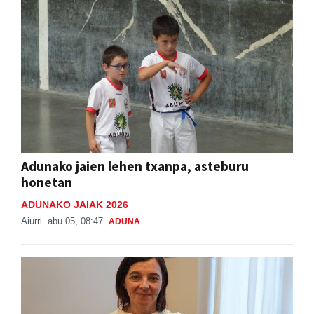
Adunako jaien lehen txanpa, asteburu
honetan
ADUNAKO JAIAK 2026
Aiurri
abu 05, 08:47
ADUNA