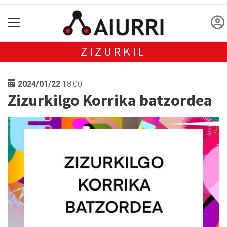
ZIZURKIL
2024/01/22
18:00
Zizurkilgo Korrika batzordea