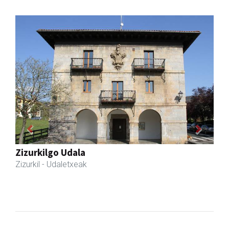
Previous
Next
Zizurkilgo Udala
Zizurkil
- Udaletxeak