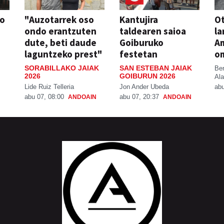
so
"Auzotarrek oso
Kantujira
Ot
ondo erantzuten
taldearen saioa
la
dute, beti daude
Goiburuko
A
laguntzeko prest"
festetan
o
SORABILLAKO JAIAK
SAN ESTEBAN JAIAK
Be
2026
GOIBURUN 2026
Ala
Lide Ruiz Telleria
Jon Ander Ubeda
abu
abu 07, 08:00
abu 07, 20:37
ANDOAIN
ANDOAIN