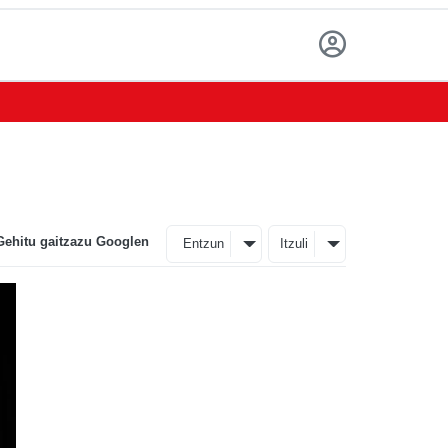
Gehitu gaitzazu Googlen
Entzun
Itzuli