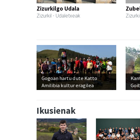
Zizurkilgo Udala
Zubel
Zizurkil
- Udaletxeak
Zizurki
Gogoan hartu dute Katto
Kant
Amilibia kultur eragilea
Goi
Ikusienak