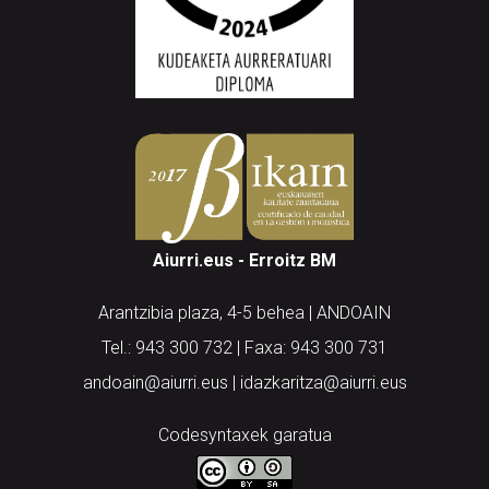
Aiurri.eus - Erroitz BM
Arantzibia plaza, 4-5 behea | ANDOAIN
Tel.: 943 300 732 | Faxa: 943 300 731
andoain@aiurri.eus | idazkaritza@aiurri.eus
Codesyntaxek garatua