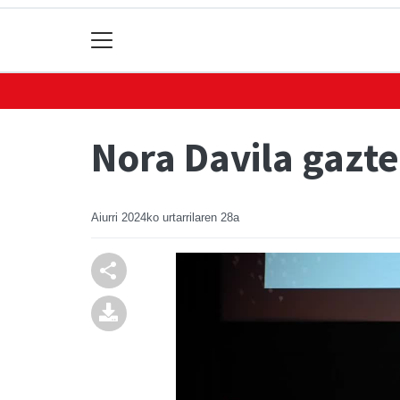
Nora Davila gazt
Aiurri
2024ko urtarrilaren 28a