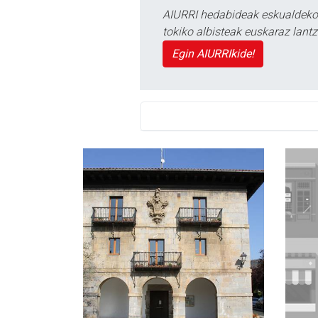
AIURRI hedabideak eskualdeko n
tokiko albisteak euskaraz lan
Egin AIURRIkide!