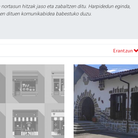
ortasun hitzak jaso eta zabaltzen ditu. Harpidedun eginda,
tzen dituen komunikabidea babestuko duzu.
Erantzun