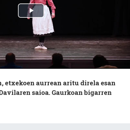
 etxekoen aurrean aritu direla esan
Davilaren saioa. Gaurkoan bigarren