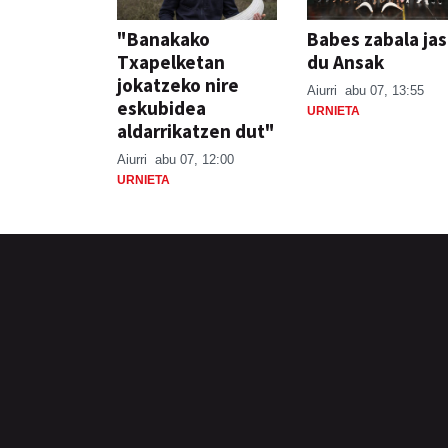
"Banakako
Babes zabala ja
Txapelketan
du Ansak
jokatzeko nire
Aiurri
abu 07, 13:55
eskubidea
URNIETA
aldarrikatzen dut"
Aiurri
abu 07, 12:00
URNIETA