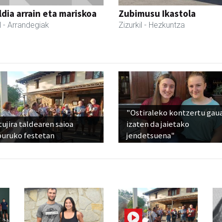
dia arrain eta mariskoa
Zubimusu Ikastola
l
- Arrandegiak
Zizurkil
- Hezkuntza
"Ostiraleko kontzertu gau
ujira taldearen saioa
izaten da jaietako
buruko festetan
jendetsuena"