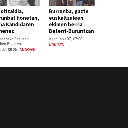
oitzaldia,
Burrunba, gazte
runbat honetan,
euskaltzaleen
ma Kandidaren
ekimen berria
menez
Beterri-Buruntzan
rrozpeko Jesusen
Aiurri
abu 07, 07:00
ben Elkartea
URNIETA
 07, 09:25
ANDOAIN