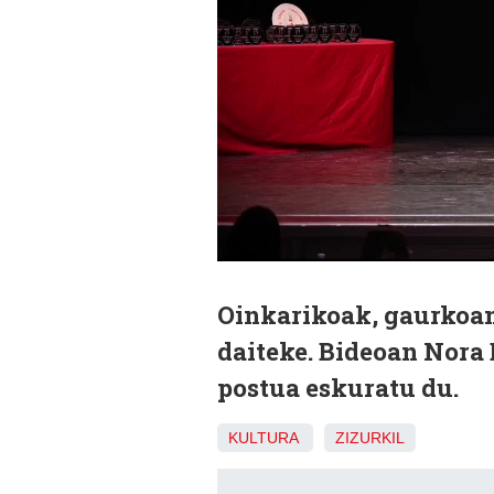
Oinkarikoak, gaurkoan,
daiteke. Bideoan Nora 
postua eskuratu du.
KULTURA
ZIZURKIL