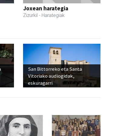
Joxean harategia
Zizurkil
- Harategiak
a
San Bittorreko eta Santa
Vitoriako audiogidak,
eskuragarri