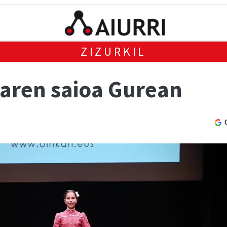
ZIZURKIL
earen saioa Gurean