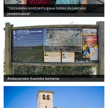
jendetsuena"
Andazarrate: Eusteko kemena