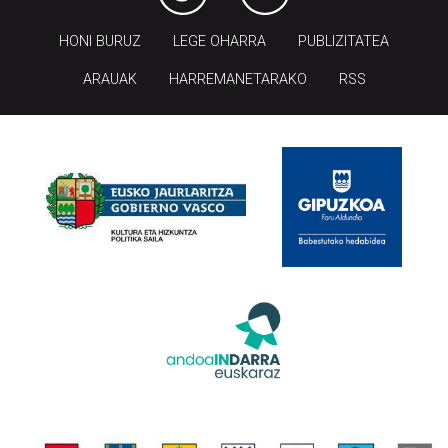
ARAUAK
HARREMANETARAKO
RSS