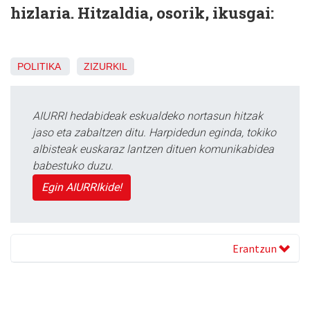
hizlaria. Hitzaldia, osorik, ikusgai:
POLITIKA
ZIZURKIL
AIURRI hedabideak eskualdeko nortasun hitzak
jaso eta zabaltzen ditu. Harpidedun eginda, tokiko
albisteak euskaraz lantzen dituen komunikabidea
babestuko duzu.
Egin AIURRIkide!
Erantzun