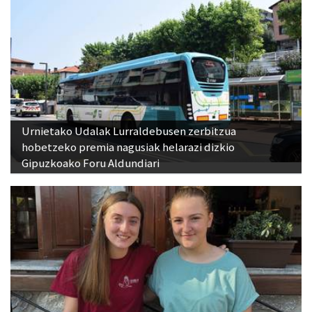
Urnietako Udalak Lurraldebusen zerbitzua
hobetzeko premia nagusiak helarazi dizkio
Gipuzkoako Foru Aldundiari
"Ostiraleko kontzertu gaua izaten da jaietako