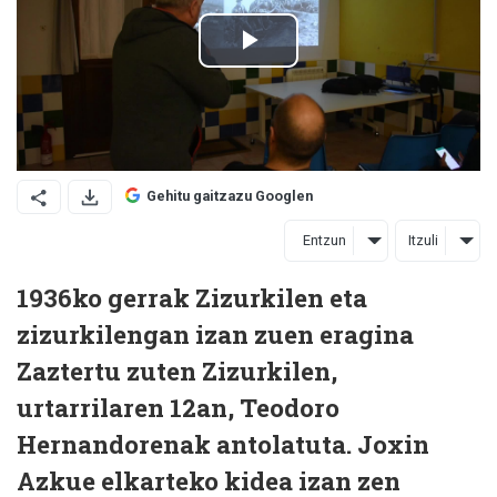
Gehitu gaitzazu Googlen
Entzun
Itzuli
1936ko gerrak Zizurkilen eta
zizurkilengan izan zuen eragina
Zaztertu zuten Zizurkilen,
urtarrilaren 12an, Teodoro
Hernandorenak antolatuta. Joxin
Azkue elkarteko kidea izan zen