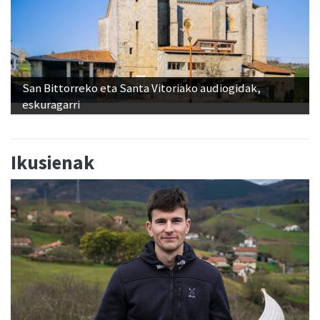
San Bittorreko eta Santa Vitoriako audiogidak,
eskuragarri
Ikusienak