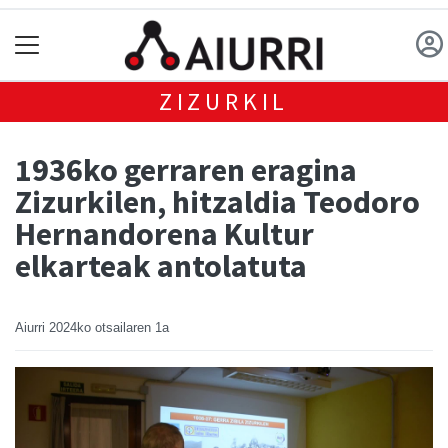
ZIZURKIL
1936ko gerraren eragina
Zizurkilen, hitzaldia Teodoro
Hernandorena Kultur
elkarteak antolatuta
Aiurri
2024ko otsailaren 1a