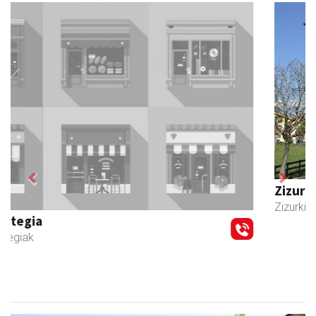
Previous
Next
Zizurkilgo Udala
Zizurkil
- Udaletxeak