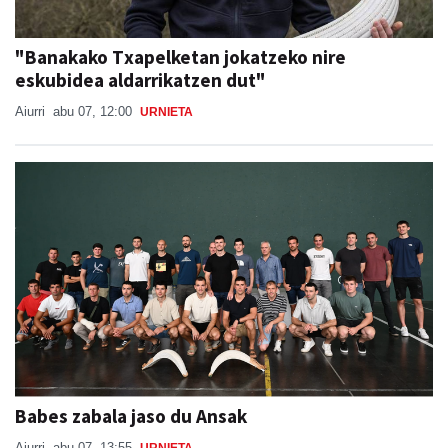
"Banakako Txapelketan jokatzeko nire
eskubidea aldarrikatzen dut"
Aiurri
abu 07, 12:00
URNIETA
Babes zabala jaso du Ansak
Aiurri
abu 07, 13:55
URNIETA