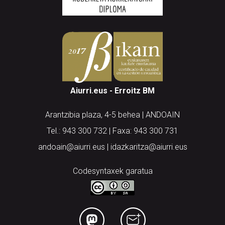
Aiurri.eus - Erroitz BM
Arantzibia plaza, 4-5 behea | ANDOAIN
Tel.: 943 300 732 | Faxa: 943 300 731
andoain@aiurri.eus | idazkaritza@aiurri.eus
Codesyntaxek garatua
HONI BURUZ
LEGE OHARRA
PUBLIZITATEA