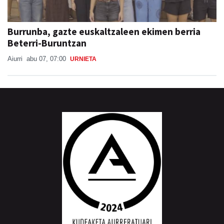
Burrunba, gazte euskaltzaleen ekimen berria
Beterri-Buruntzan
Aiurri
abu 07, 07:00
URNIETA