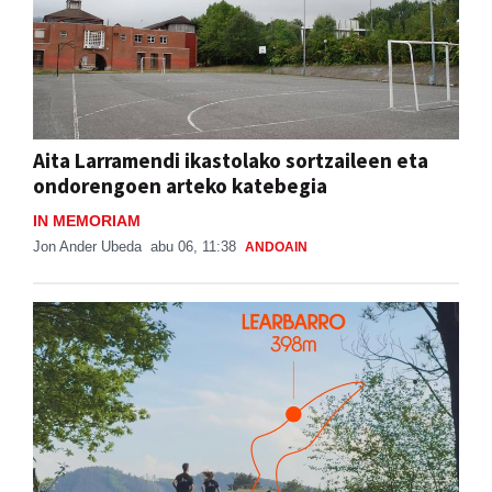
Aita Larramendi ikastolako sortzaileen eta
ondorengoen arteko katebegia
IN MEMORIAM
Jon Ander Ubeda
abu 06, 11:38
ANDOAIN