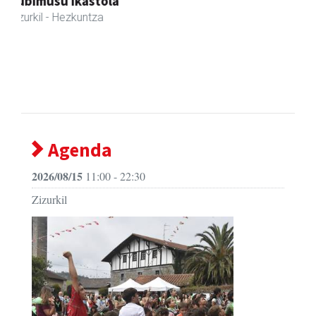
Joxean harategia
Zizurkil
- Harategiak
Agenda
2026/08/15
11:00 - 22:30
Zizurkil