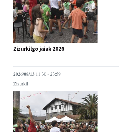
Zizurkilgo jaiak 2026
JAIA
2026/08/13
11:30 - 23:59
Zizurkil