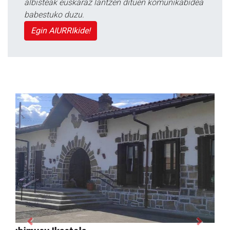
albisteak euskaraz lantzen dituen komunikabidea
babestuko duzu.
Egin AIURRIkide!
Previous
Next