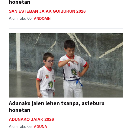
honetan
SAN ESTEBAN JAIAK GOIBURUN 2026
Aiurri
abu 05
ANDOAIN
Adunako jaien lehen txanpa, asteburu
honetan
ADUNAKO JAIAK 2026
Aiurri
abu 05
ADUNA