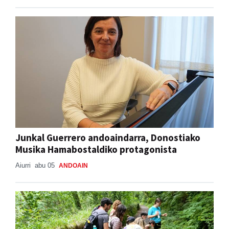
Junkal Guerrero andoaindarra, Donostiako
Musika Hamabostaldiko protagonista
Aiurri
abu 05
ANDOAIN