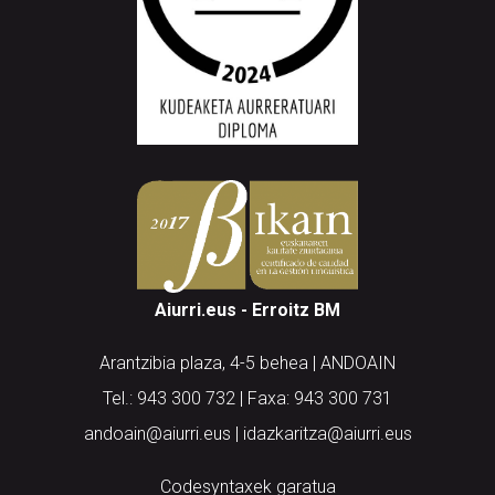
Aiurri.eus - Erroitz BM
Arantzibia plaza, 4-5 behea | ANDOAIN
Tel.: 943 300 732 | Faxa: 943 300 731
andoain@aiurri.eus | idazkaritza@aiurri.eus
Codesyntaxek garatua