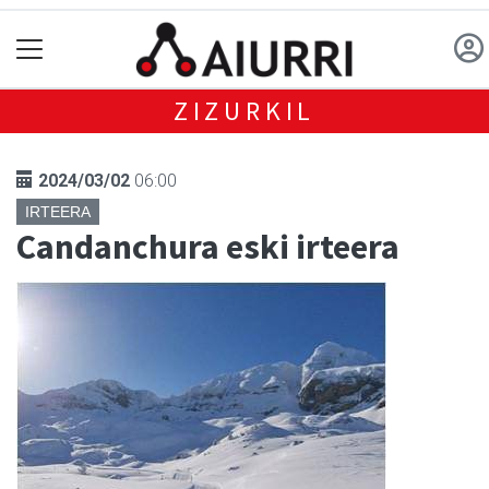
ZIZURKIL
2024/03/02
06:00
IRTEERA
Candanchura eski irteera