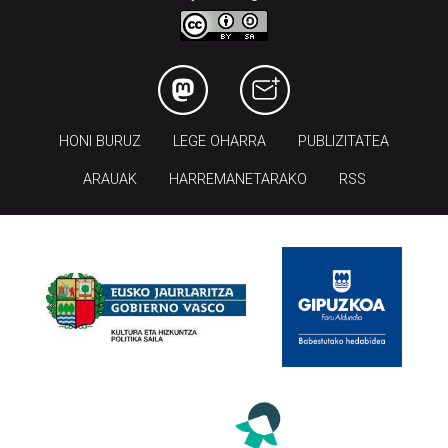
HONI BURUZ
LEGE OHARRA
PUBLIZITATEA
ARAUAK
HARREMANETARAKO
RSS