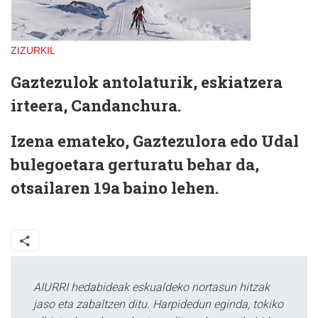
ZIZURKIL
Gaztezulok antolaturik, eskiatzera
irteera, Candanchura.
Izena emateko, Gaztezulora edo Udal
bulegoetara gerturatu behar da,
otsailaren 19a baino lehen.
AIURRI hedabideak eskualdeko nortasun hitzak
jaso eta zabaltzen ditu. Harpidedun eginda, tokiko