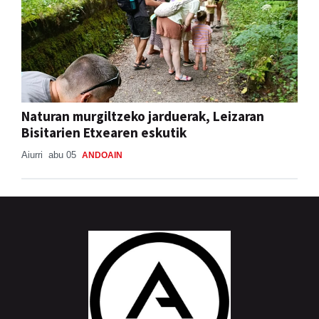
Naturan murgiltzeko jarduerak, Leizaran
Bisitarien Etxearen eskutik
Aiurri
abu 05
ANDOAIN