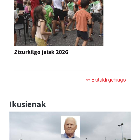
Zizurkilgo jaiak 2026
JAIA
»» Ekitaldi gehiago
Ikusienak