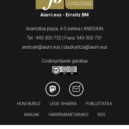
Aiurri.eus - Erroitz BM
Arantzibia plaza, 4-5 behea | ANDOAIN
Tel.: 943 300 732 | Faxa: 943 300 731
andoain@aiurri.eus | idazkaritza@aiurri.eus
Codesyntaxek garatua
HONI BURUZ
LEGE OHARRA
PUBLIZITATEA
ARAUAK
HARREMANETARAKO
RSS