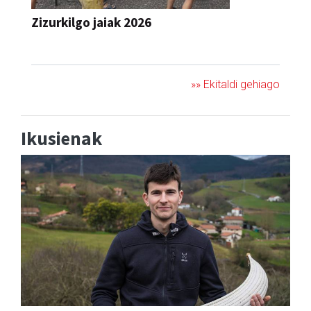
JAIA
»» Ekitaldi gehiago
Ikusienak
"Banakako Txapelketan jokatzeko nire
eskubidea aldarrikatzen dut"