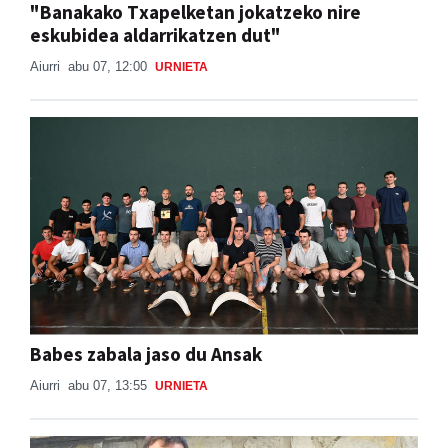
Aiurri
abu 07, 12:00
URNIETA
Babes zabala jaso du Ansak
Aiurri
abu 07, 13:55
URNIETA