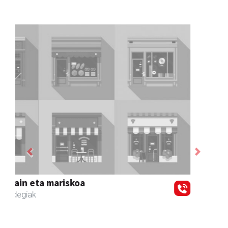
Previous
Next
Zubimusu Ikastola
Zizurkil
- Hezkuntza