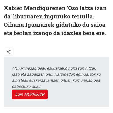
Xabier Mendigurenen 'Oso latza izan
da' liburuaren inguruko tertulia.
Oihana Iguaranek gidatuko du saioa
eta bertan izango da idazlea bera ere.
AIURRI hedabideak eskualdeko nortasun hitzak
jaso eta zabaltzen ditu. Harpidedun eginda, tokiko
albisteak euskaraz lantzen dituen komunikabidea
babestuko duzu.
Egin AIURRIkide!