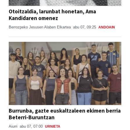
Kandidaren omenez
Berrozpeko Jesusen Alaben Elkartea
abu 07, 09:25
ANDOAIN
Burrunba, gazte euskaltzaleen ekimen berria
Beterri-Buruntzan
Aiurri
abu 07, 07:00
URNIETA