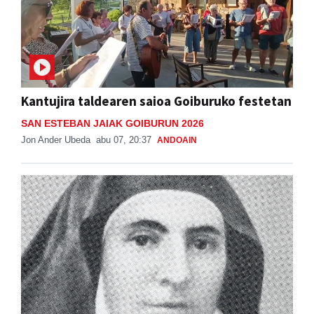
Kantujira taldearen saioa Goiburuko festetan
SAN ESTEBAN JAIAK GOIBURUN 2026
Jon Ander Ubeda
abu 07, 20:37
ANDOAIN
Otoitzaldia, larunbat honetan, Ama