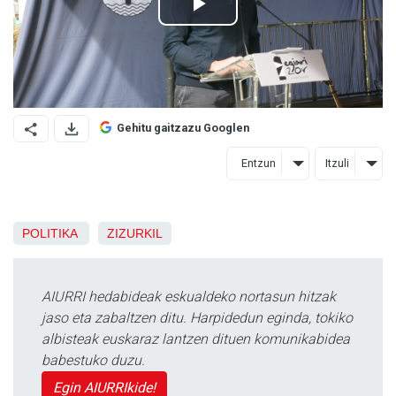
Gehitu gaitzazu Googlen
Entzun
Itzuli
POLITIKA
ZIZURKIL
AIURRI hedabideak eskualdeko nortasun hitzak
jaso eta zabaltzen ditu. Harpidedun eginda, tokiko
albisteak euskaraz lantzen dituen komunikabidea
babestuko duzu.
Egin AIURRIkide!