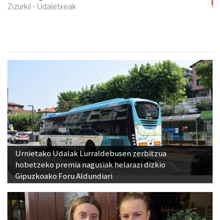
Joxean harategia
Zizurkil
- Harategiak
Urnietako Udalak Lurraldebusen zerbitzua
hobetzeko premia nagusiak helarazi dizkio
Gipuzkoako Foru Aldundiari