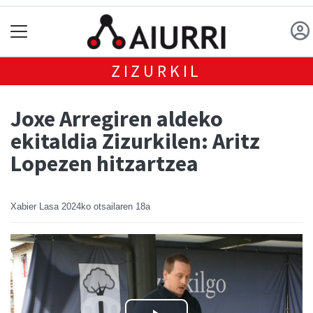
ZIZURKIL
Joxe Arregiren aldeko
ekitaldia Zizurkilen: Aritz
Lopezen hitzartzea
Xabier Lasa
2024ko otsailaren 18a