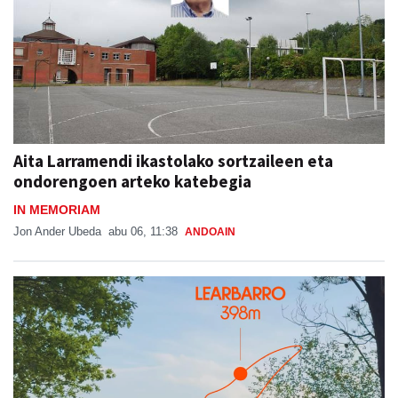
Aita Larramendi ikastolako sortzaileen eta
ondorengoen arteko katebegia
IN MEMORIAM
Jon Ander Ubeda
abu 06, 11:38
ANDOAIN