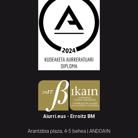
Aiurri.eus - Erroitz BM