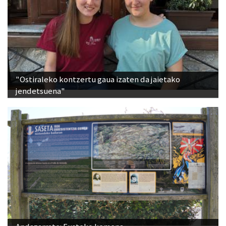
"Ostiraleko kontzertu gaua izaten da jaietako
jendetsuena"