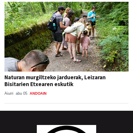
Naturan murgiltzeko jarduerak, Leizaran
Bisitarien Etxearen eskutik
Aiurri
abu 05
ANDOAIN