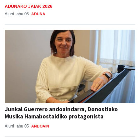
Adunako jaien lehen txanpa, asteburu honetan
ADUNAKO JAIAK 2026
Aiurri
abu 05
ADUNA
Junkal Guerrero andoaindarra, Donostiako
Musika Hamabostaldiko protagonista
Aiurri
abu 05
ANDOAIN