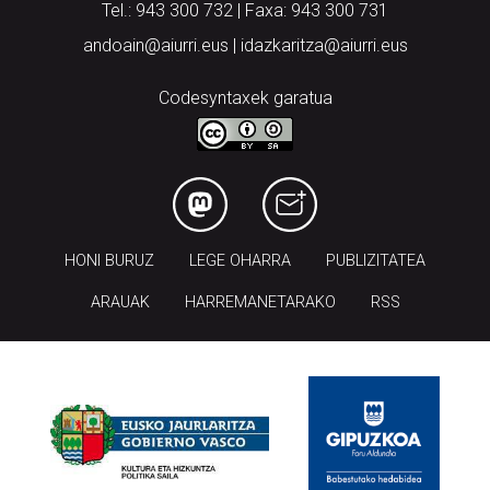
Arantzibia plaza, 4-5 behea | ANDOAIN
Tel.: 943 300 732 | Faxa: 943 300 731
andoain@aiurri.eus | idazkaritza@aiurri.eus
Codesyntaxek garatua
HONI BURUZ
LEGE OHARRA
PUBLIZITATEA
ARAUAK
HARREMANETARAKO
RSS