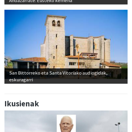
Andazarrate: Eusteko kemena
San Bittorreko eta Santa Vitoriako audiogidak,
eskuragarri
Ikusienak