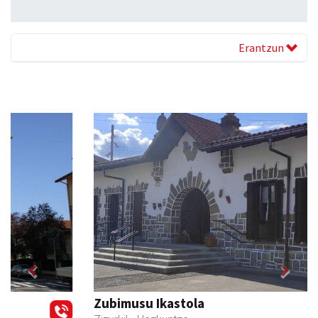
Erantzun
Previous
Next
Zubimusu Ikastola