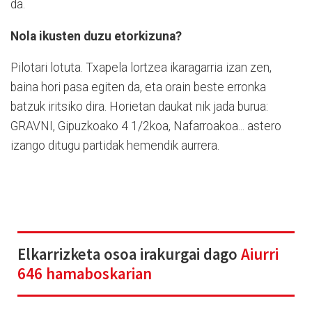
da.
Nola ikusten duzu etorkizuna?
Pilotari lotuta. Txapela lortzea ikaragarria izan zen,
baina hori pasa egiten da, eta orain beste erronka
batzuk iritsiko dira. Horietan daukat nik jada burua:
GRAVNI, Gipuzkoako 4 1/2koa, Nafarroakoa... astero
izango ditugu partidak hemendik aurrera.
Elkarrizketa osoa irakurgai dago
Aiurri
646 hamaboskarian