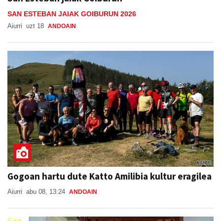
SAN ESTEBAN JAIAK GOIBURUN 2026
Aiurri
uzt 18
ANDOAIN
Gogoan hartu dute Katto Amilibia kultur eragilea
Aiurri
abu 08, 13:24
ANDOAIN