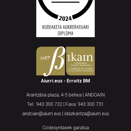
Aiurri.eus - Erroitz BM
Arantzibia plaza, 4-5 behea | ANDOAIN
Tel.: 943 300 732 | Faxa: 943 300 731
andoain@aiurri.eus | idazkaritza@aiurri.eus
Codesyntaxek garatua