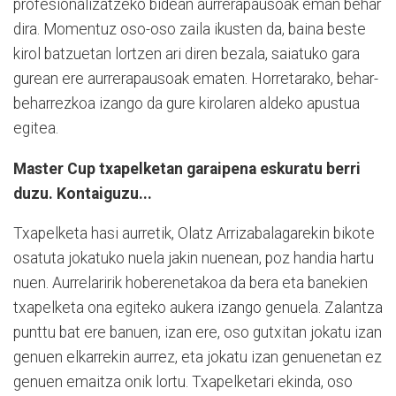
profesionalizatzeko bidean aurrerapausoak eman behar
dira. Momentuz oso-oso zaila ikusten da, baina beste
kirol batzuetan lortzen ari diren bezala, saiatuko gara
gurean ere aurrerapausoak ematen. Horretarako, behar-
beharrezkoa izango da gure kirolaren aldeko apustua
egitea.
Master Cup txapelketan garaipena eskuratu berri
duzu. Kontaiguzu...
Txapelketa hasi aurretik, Olatz Arrizabalagarekin bikote
osatuta jokatuko nuela jakin nuenean, poz handia hartu
nuen. Aurrelaririk hoberenetakoa da bera eta banekien
txapelketa ona egiteko aukera izango genuela. Zalantza
punttu bat ere banuen, izan ere, oso gutxitan jokatu izan
genuen elkarrekin aurrez, eta jokatu izan genuenetan ez
genuen emaitza onik lortu. Txapelketari ekinda, oso