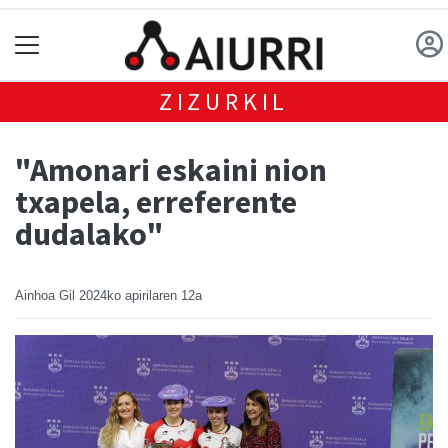
ZIZURKIL
"Amonari eskaini nion
txapela, erreferente
dudalako"
Ainhoa Gil
2024ko apirilaren 12a