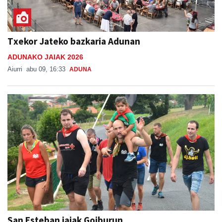
Txekor Jateko bazkaria Adunan
ADUNAKO JAIAK 2026
Aiurri
abu 09, 16:33
ADUNA
San Esteban jaiak Goiburun