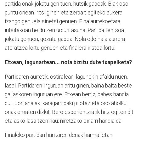
partida onak jokatu genituen, hutsik gabeak. Biak oso
puntu onean iritsi ginen eta zerbait egiteko aukera
izango genuela sinetsi genuen. Finalaurrekoetara
iritsitakoan heldu zen urduritasuna. Partida tentsoa
jokatu genuen, gozatu gabea. Nola edo hala aurrera
ateratzea lortu genuen eta finalera iristea lortu.
Etxean, lagunartean... nola bizitu dute txapelketa?
Partidaren aurretik, ostiralean, lagunekin afaldu nuen,
lasai. Partidaren inguruan aritu ginen, baina baita beste
gai askoren inguruan ere. Etxean berriz, babes handia
dut. Jon anaiak ikaragarri daki pilotaz eta oso aholku
onak ematen dizkit. Bere esperientziatik hitz egiten dit
eta asko lasaitzen nau; niretzako oinarri handia da.
Finaleko partidan han ziren denak harmailetan: