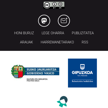
HONI BURUZ
LEGE OHARRA
PUBLIZITATEA
ARAUAK
HARREMANETARAKO
RSS