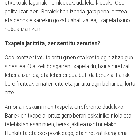
etxekoak, lagunak, herrikideak, udaleko kideak... Oso
polita izan zen. Beraiek han izanda garaipena lortzea
eta denok elkarrekin gozatu ahal izatea, txapela baino
hobea izan zen.
Txapela jantzita, zer sentitu zenuten?
Oso kontzentratuta aritu ginen eta kosta egin zitzaigun
sinestea. Olatzek bosgarren txapela du, baina niretzat
lehena izan da, eta lehenengoa beti da berezia. Lanak
bere fruituak ematen ditu eta jarraitu egin behar da, lortu
arte.
Amonari eskaini nion txapela, erreferente dudalako.
Banekien txapela lortuz gero berari eskainiko niola eta
telebistan esan nuen, berak jakitea nahi nuelako.
Hunkituta eta oso pozik dago, eta niretzat ikaragarria