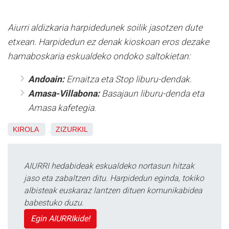
Aiurri aldizkaria harpidedunek soilik jasotzen dute
etxean. Harpidedun ez denak kioskoan eros dezake
hamaboskaria eskualdeko ondoko saltokietan:
Andoain:
Ernaitza eta Stop liburu-dendak.
Amasa-Villabona:
Basajaun liburu-denda eta
Amasa kafetegia.
KIROLA
ZIZURKIL
AIURRI hedabideak eskualdeko nortasun hitzak
jaso eta zabaltzen ditu. Harpidedun eginda, tokiko
albisteak euskaraz lantzen dituen komunikabidea
babestuko duzu.
Egin AIURRIkide!