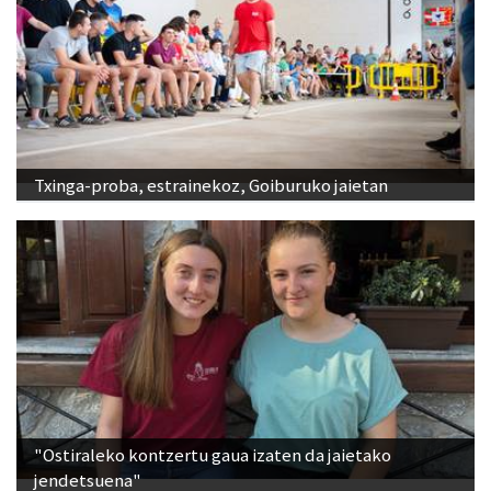
Txinga-proba, estrainekoz, Goiburuko jaietan
"Ostiraleko kontzertu gaua izaten da jaietako
jendetsuena"