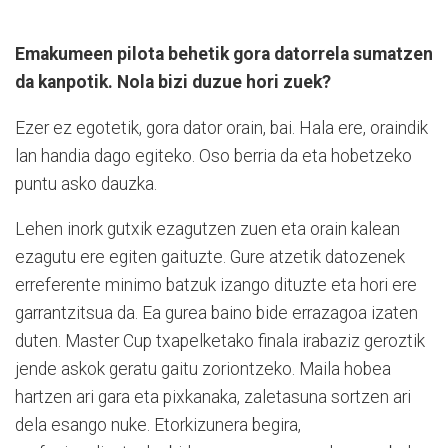
Emakumeen pilota behetik gora datorrela sumatzen
da kanpotik. Nola bizi duzue hori zuek?
Ezer ez egotetik, gora dator orain, bai. Hala ere, oraindik
lan handia dago egiteko. Oso berria da eta hobetzeko
puntu asko dauzka.
Lehen inork gutxik ezagutzen zuen eta orain kalean
ezagutu ere egiten gaituzte. Gure atzetik datozenek
erreferente minimo batzuk izango dituzte eta hori ere
garrantzitsua da. Ea gurea baino bide errazagoa izaten
duten. Master Cup txapelketako finala irabaziz geroztik
jende askok geratu gaitu zoriontzeko. Maila hobea
hartzen ari gara eta pixkanaka, zaletasuna sortzen ari
dela esango nuke. Etorkizunera begira,