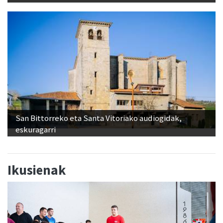
San Bittorreko eta Santa Vitoriako audiogidak,
eskuragarri
Ikusienak