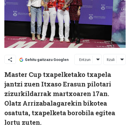
Entzun
Itzuli
Gehitu gaitzazu Googlen
Master Cup txapelketako txapela
jantzi zuen Itxaso Erasun pilotari
zizurkildarrak martxoaren 17an.
Olatz Arrizabalagarekin bikotea
osatuta, txapelketa borobila egitea
lortu zuten.