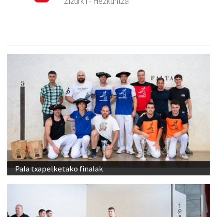
Zizurkil
- Hezkuntza
Pala txapelketako finalak