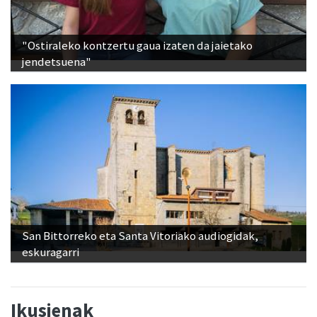
"Ostiraleko kontzertu gaua izaten da jaietako
jendetsuena"
San Bittorreko eta Santa Vitoriako audiogidak,
eskuragarri
Ikusienak