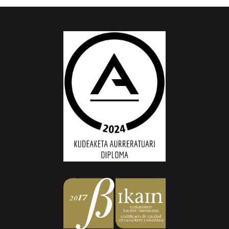
Aiurri.eus - Erroitz BM