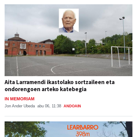
Aita Larramendi ikastolako sortzaileen eta
ondorengoen arteko katebegia
IN MEMORIAM
Jon Ander Ubeda
abu 06, 11:38
ANDOAIN