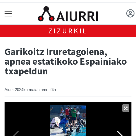
ZIZURKIL
Garikoitz Iruretagoiena,
apnea estatikoko Espainiako
txapeldun
Aiurri
2024ko maiatzaren 24a