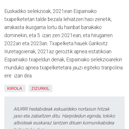
Euskadiko selekzioak, 2021ean Espainiako
txapelketetan talde bezala lehiatzen hasi zenetik,
arrakasta ikusgarria lortu du hainbat banakako
dominekin, eta 5. izan zen 2021ean, eta hirugarren
2022an eta 2023an. Txapelketa hauek Garikoitz
Iruretagoienak, 2021az geroztik apnea estatikoan
Espainiako txapeldun denak, Espainiako selekzioarekin
munduko apnea txapelketetara jauzi egiteko tranpolina
ere izan dira.
KIROLA
ZIZURKIL
AIURRI hedabideak eskualdeko nortasun hitzak
jaso eta zabaltzen ditu. Harpidedun eginda, tokiko
albisteak euskaraz lantzen dituen komunikabidea