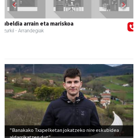
Zubimusu Ikastola
Zizurkil
- Hezkuntza
"Banakako Txapelketan jokatzeko nire eskubidea
aldarrikatzen dut"