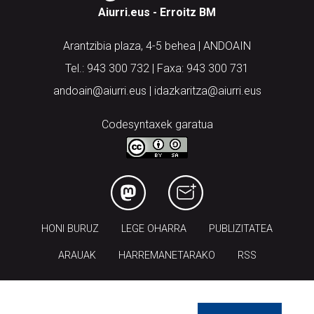
Arantzibia plaza, 4-5 behea | ANDOAIN
Tel.: 943 300 732 | Faxa: 943 300 731
andoain@aiurri.eus | idazkaritza@aiurri.eus
Codesyntaxek garatua
HONI BURUZ
LEGE OHARRA
PUBLIZITATEA
ARAUAK
HARREMANETARAKO
RSS