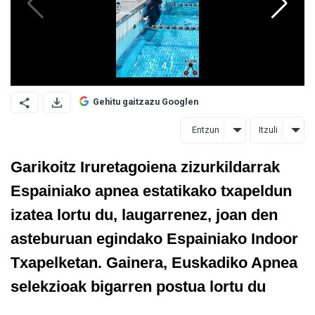
Gehitu gaitzazu Googlen
Entzun
Itzuli
Garikoitz Iruretagoiena zizurkildarrak
Espainiako apnea estatikako txapeldun
izatea lortu du, laugarrenez, joan den
asteburuan egindako
Espainiako Indoor
Txapelketan
. Gainera,
Euskadiko Apnea
selekzioak bigarren postua lortu du