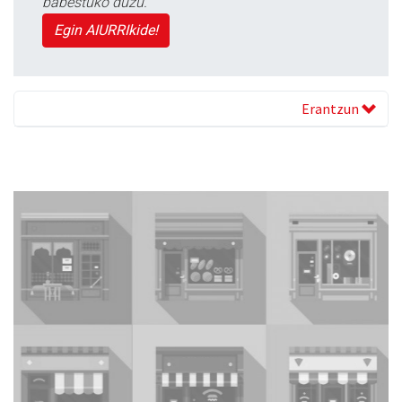
babestuko duzu.
Egin AIURRIkide!
Erantzun
Previous
Next