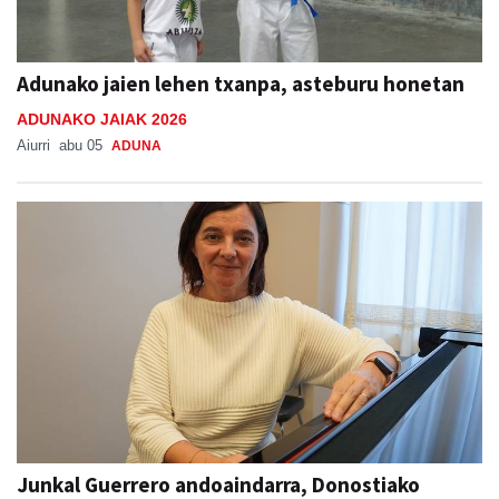
Adunako jaien lehen txanpa, asteburu honetan
ADUNAKO JAIAK 2026
Aiurri
abu 05
ADUNA
Junkal Guerrero andoaindarra, Donostiako
Musika Hamabostaldiko protagonista
Aiurri
abu 05
ANDOAIN