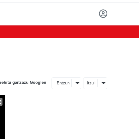
Gehitu gaitzazu Googlen
Entzun
Itzuli