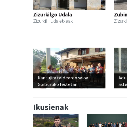
Zizurkilgo Udala
Zubim
Zizurkil
- Udaletxeak
Zizurki
Kantujira taldearen saioa
Adun
Goiburuko festetan
ast
Ikusienak