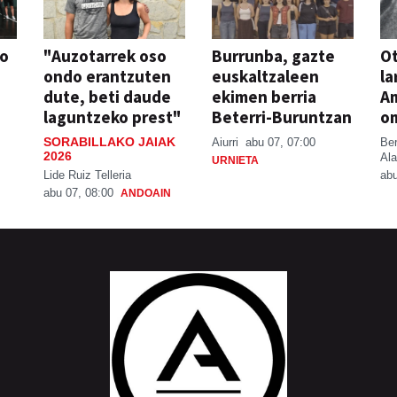
so
"Auzotarrek oso
Burrunba, gazte
Ot
ondo erantzuten
euskaltzaleen
la
dute, beti daude
ekimen berria
A
laguntzeko prest"
Beterri-Buruntzan
o
SORABILLAKO JAIAK
Aiurri
abu 07, 07:00
Be
2026
Ala
URNIETA
Lide Ruiz Telleria
abu
abu 07, 08:00
ANDOAIN