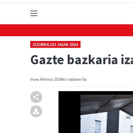
ZIZURKILGO JAIAK 2024
Gazte bazkaria iz
Irune Alfonso
2024ko irailaren 6a