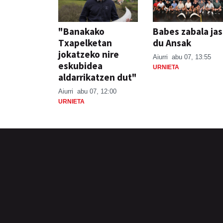
"Banakako
Babes zabala ja
Txapelketan
du Ansak
jokatzeko nire
Aiurri
abu 07, 13:55
eskubidea
URNIETA
aldarrikatzen dut"
Aiurri
abu 07, 12:00
URNIETA