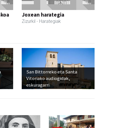
skoa
Joxean harategia
Zizurkil
- Harategiak
a
San Bittorreko eta Santa
Vitoriako audiogidak,
eskuragarri