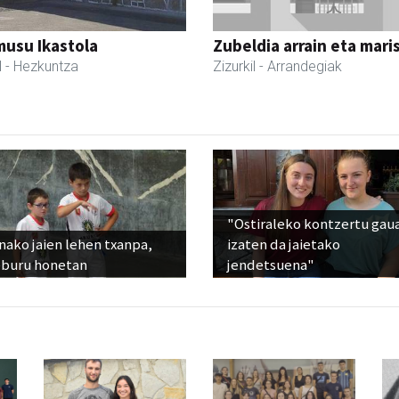
usu Ikastola
Zubeldia arrain eta mari
l
- Hezkuntza
Zizurkil
- Arrandegiak
"Ostiraleko kontzertu gau
ako jaien lehen txanpa,
izaten da jaietako
eburu honetan
jendetsuena"