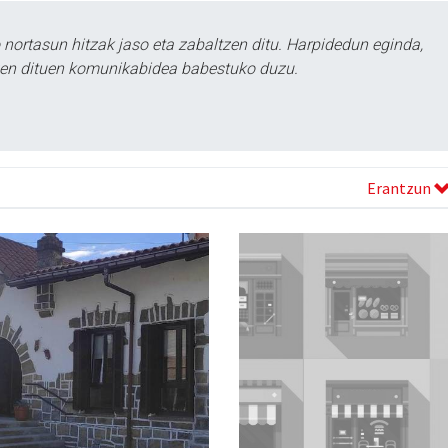
ortasun hitzak jaso eta zabaltzen ditu. Harpidedun eginda,
tzen dituen komunikabidea babestuko duzu.
Erantzun