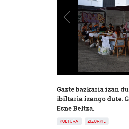
Gazte bazkaria izan d
ibiltaria izango dute. 
Esne Beltza.
KULTURA
ZIZURKIL