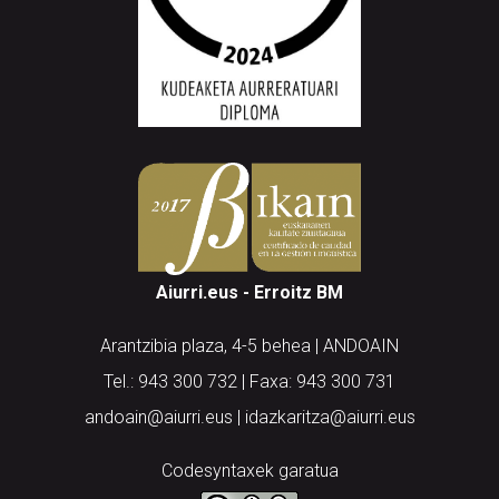
Aiurri.eus - Erroitz BM
Arantzibia plaza, 4-5 behea | ANDOAIN
Tel.: 943 300 732 | Faxa: 943 300 731
andoain@aiurri.eus | idazkaritza@aiurri.eus
Codesyntaxek garatua