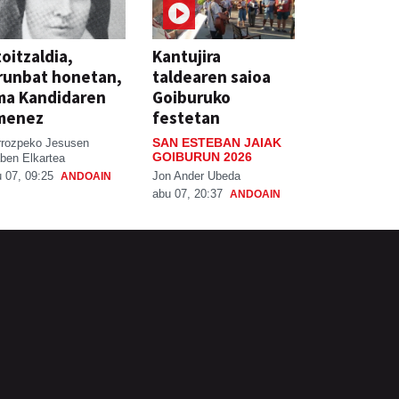
oitzaldia,
Kantujira
runbat honetan,
taldearen saioa
ma Kandidaren
Goiburuko
menez
festetan
SAN ESTEBAN JAIAK
rrozpeko Jesusen
GOIBURUN 2026
ben Elkartea
Jon Ander Ubeda
 07, 09:25
ANDOAIN
abu 07, 20:37
ANDOAIN