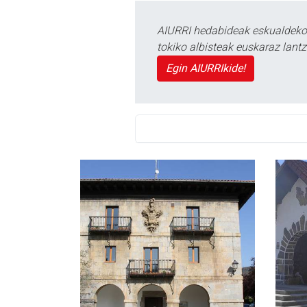
AIURRI hedabideak eskualdeko n
tokiko albisteak euskaraz lan
Egin AIURRIkide!