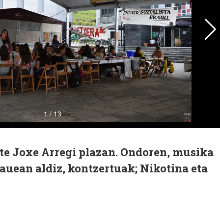
ute Joxe Arregi plazan. Ondoren, musika
Gauean aldiz, kontzertuak; Nikotina eta