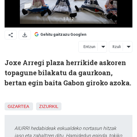
Gehitu gaitzazu Googlen
Entzun
Itzuli
Joxe Arregi plaza herrikide askoren
topagune bilakatu da gaurkoan,
bertan egin baita Gabon giroko azoka.
GIZARTEA
ZIZURKIL
AIURRI hedabideak eskualdeko nortasun hitzak
jaso eta zabaltzen ditu. Harpidedun eginda, tokiko