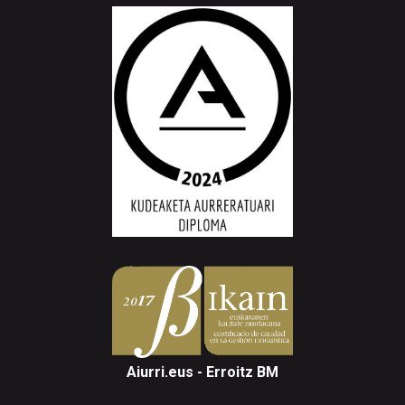
Aiurri.eus - Erroitz BM