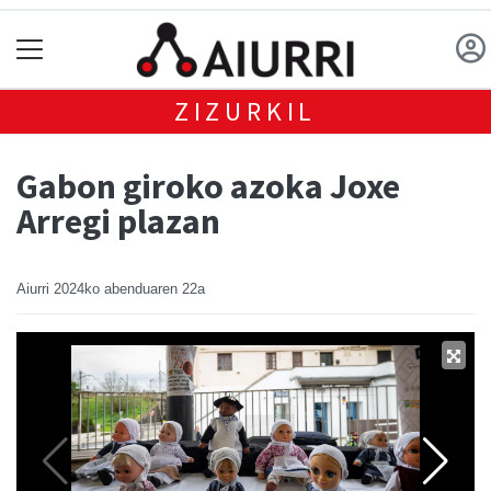
ZIZURKIL
Gabon giroko azoka Joxe
Arregi plazan
Aiurri
2024ko abenduaren 22a