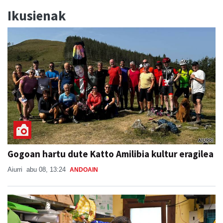
Ikusienak
Gogoan hartu dute Katto Amilibia kultur eragilea
Aiurri
abu 08, 13:24
ANDOAIN