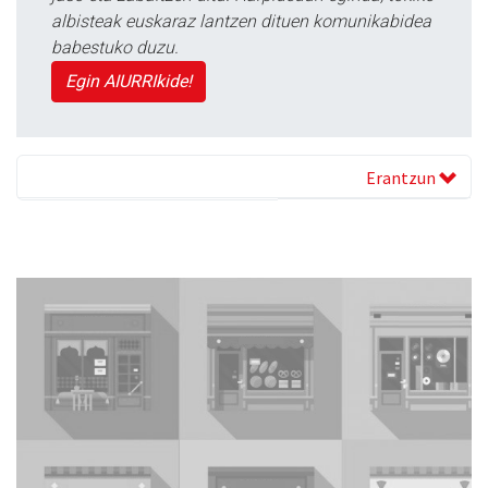
albisteak euskaraz lantzen dituen komunikabidea
babestuko duzu.
Egin AIURRIkide!
Erantzun