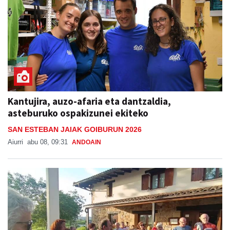
Kantujira, auzo-afaria eta dantzaldia,
asteburuko ospakizunei ekiteko
SAN ESTEBAN JAIAK GOIBURUN 2026
Aiurri
abu 08, 09:31
ANDOAIN