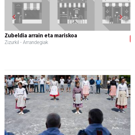
Previous
Next
Joxean harategia
Zizurkil
- Harategiak