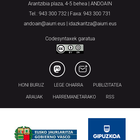
Arantzibia plaza, 4-5 behea | ANDOAIN
Tel.: 943 300 732 | Faxa: 943 300 731
andoain@aiurri.eus | idazkaritza@aiurri.eus
Codesyntaxek garatua
HONI BURUZ
LEGE OHARRA
PUBLIZITATEA
ARAUAK
HARREMANETARAKO
RSS