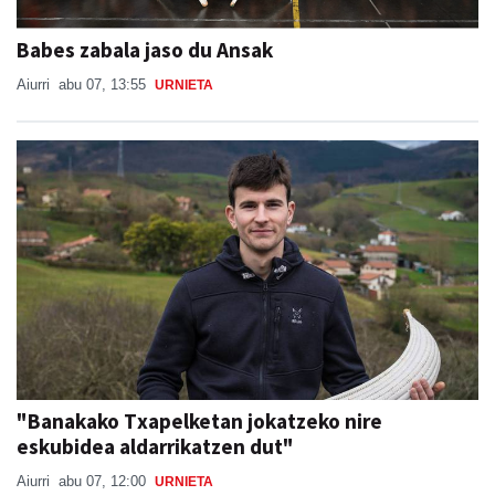
Babes zabala jaso du Ansak
Aiurri
abu 07, 13:55
URNIETA
"Banakako Txapelketan jokatzeko nire
eskubidea aldarrikatzen dut"
Aiurri
abu 07, 12:00
URNIETA