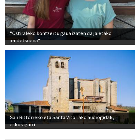
"Ostiraleko kontzertu gaua izaten da jaietako
jendetsuena"
San Bittorreko eta Santa Vitoriako audiogidak,
eskuragarri