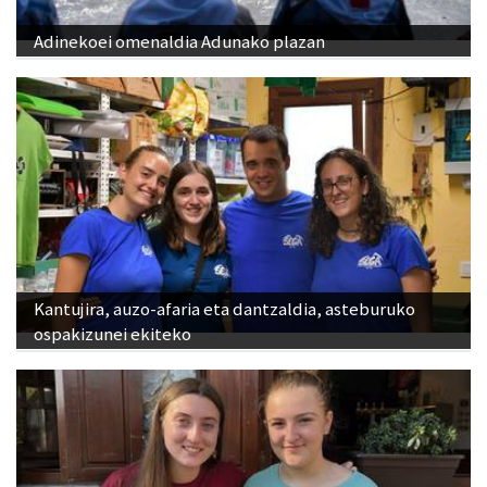
Adinekoei omenaldia Adunako plazan
Kantujira, auzo-afaria eta dantzaldia, asteburuko
ospakizunei ekiteko