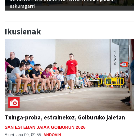
eskuragarri
Ikusienak
Txinga-proba, estrainekoz, Goiburuko jaietan
SAN ESTEBAN JAIAK GOIBURUN 2026
Aiurri
abu 09, 09:55
ANDOAIN