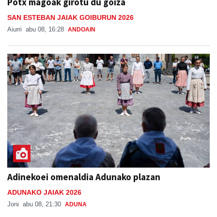
Potx magoak girotu du goiza
SAN ESTEBAN JAIAK GOIBURUN 2026
Aiurri
abu 08, 16:28
ANDOAIN
Adinekoei omenaldia Adunako plazan
ADUNAKO JAIAK 2026
Joni
abu 08, 21:30
ADUNA