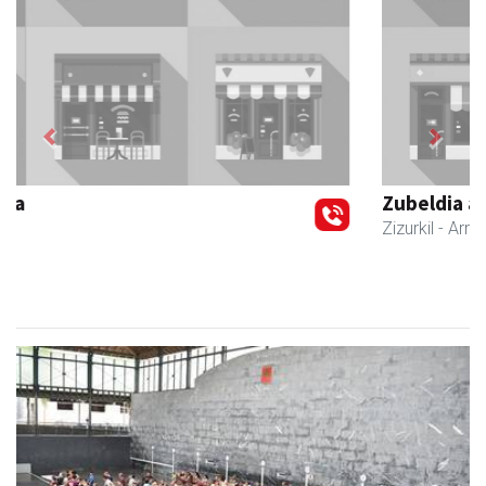
Previous
Next
Zubeldia arrain eta mariskoa
Zizurkil
- Arrandegiak