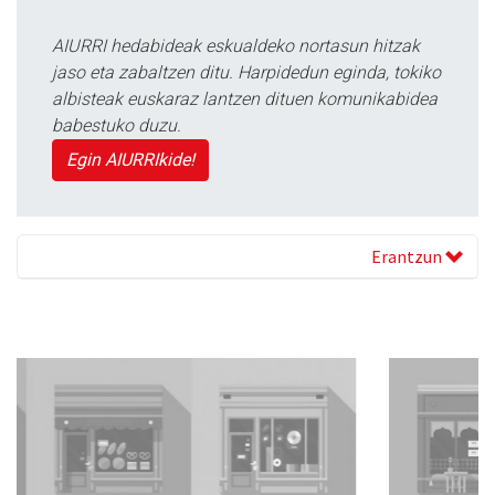
AIURRI hedabideak eskualdeko nortasun hitzak
jaso eta zabaltzen ditu. Harpidedun eginda, tokiko
albisteak euskaraz lantzen dituen komunikabidea
babestuko duzu.
Egin AIURRIkide!
Erantzun