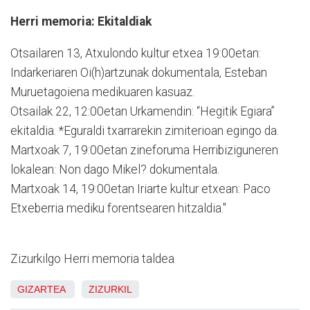
Herri memoria: Ekitaldiak
Otsailaren 13, Atxulondo kultur etxea 19:00etan:
Indarkeriaren Oi(h)artzunak dokumentala, Esteban
Muruetagoiena medikuaren kasuaz.
Otsailak 22, 12:00etan Urkamendin: “Hegitik Egiara”
ekitaldia. *Eguraldi txarrarekin zimiterioan egingo da.
Martxoak 7, 19:00etan zineforuma Herribiziguneren
lokalean: Non dago Mikel? dokumentala.
Martxoak 14, 19:00etan Iriarte kultur etxean: Paco
Etxeberria mediku forentsearen hitzaldia."
Zizurkilgo Herri memoria taldea
GIZARTEA
ZIZURKIL