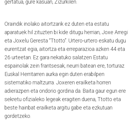
gertatua, gure kasuan, Zizurkilen.
Oraindik inolako aitortzarik ez duten eta estatu
aparatuek hil zituzten bi kide ditugu herrian, Joxe Arregi
eta Joxelu Geresta “Ttotto”. Urtero-urtero eskatu dugu
eurentzat egia, aitortza eta erreparazioa azken 44 eta
26 urteetan. Ez gara nekatuko salatzen Estatu
espainolak zein frantsesak, neurri batean ere, torturaz
Euskal Herritarren aurka egin duten erabilpen
sistematiko maltzurra. Joxeren erailketa horren
adierazpen eta ondorio gordina da. Baita gaur egun ere
sekretu ofizialeko legeak eragiten duena, Ttotto eta
beste hainbat erailketa argitu gabe eta ezkutuan
gordetzeko.