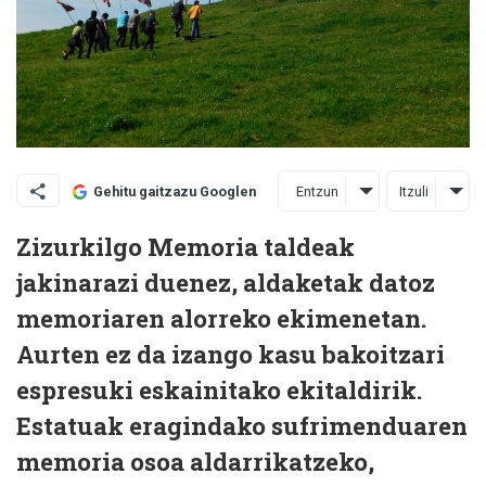
Entzun
Itzuli
Gehitu gaitzazu Googlen
Zizurkilgo Memoria taldeak
jakinarazi duenez, aldaketak datoz
memoriaren alorreko ekimenetan.
Aurten ez da izango kasu bakoitzari
espresuki eskainitako ekitaldirik.
Estatuak eragindako sufrimenduaren
memoria osoa aldarrikatzeko,