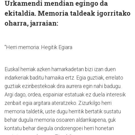
Urkamendi mendian egingo da
ekitaldia. Memoria taldeak igorritako
oharra, jarraian:
"Herri memoria: Hegitik Egiara
Euskal herriak azken hamarkadetan bizi izan duen
indarkeriak baditu hamaika ertz. Egia guztiak, errelato
guztiak ezinbestekoak dira aurrera egin nahi badugu.
Argi dago, ordea, espainiar estatuak ez duela interesik
zenbait egia argitara ateratzeko. Zizurkilgo herri
memoria taldetik, uste dugu herritik bertatik sustatu
behar dugula memoria osoaren aldarrikapena, guk
kontatu behar diegula ondorengoei herri honetan