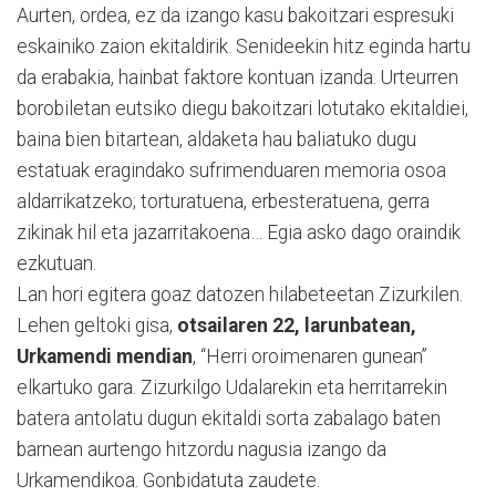
Aurten, ordea, ez da izango kasu bakoitzari espresuki
eskainiko zaion ekitaldirik. Senideekin hitz eginda hartu
da erabakia, hainbat faktore kontuan izanda. Urteurren
borobiletan eutsiko diegu bakoitzari lotutako ekitaldiei,
baina bien bitartean, aldaketa hau baliatuko dugu
estatuak eragindako sufrimenduaren memoria osoa
aldarrikatzeko; torturatuena, erbesteratuena, gerra
zikinak hil eta jazarritakoena… Egia asko dago oraindik
ezkutuan.
Lan hori egitera goaz datozen hilabeteetan Zizurkilen.
Lehen geltoki gisa,
otsailaren 22, larunbatean,
Urkamendi mendian
, “Herri oroimenaren gunean”
elkartuko gara. Zizurkilgo Udalarekin eta herritarrekin
batera antolatu dugun ekitaldi sorta zabalago baten
barnean aurtengo hitzordu nagusia izango da
Urkamendikoa. Gonbidatuta zaudete.