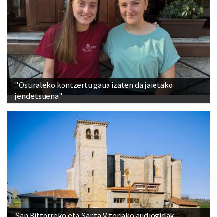
"Ostiraleko kontzertu gaua izaten da jaietako
jendetsuena"
San Bittorreko eta Santa Vitoriako audiogidak,