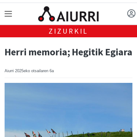
ZIZURKIL
Herri memoria; Hegitik Egiara
Aiurri
2025eko otsailaren 6a