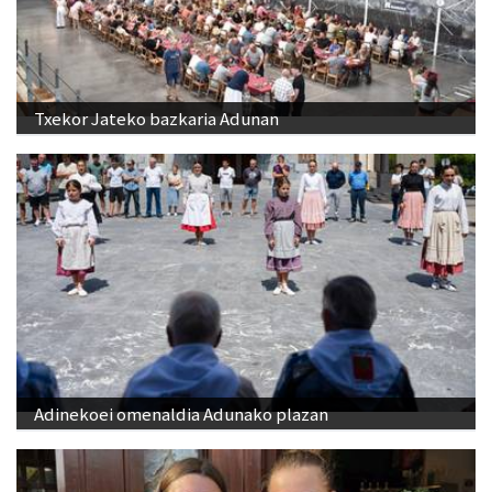
Txekor Jateko bazkaria Adunan
Adinekoei omenaldia Adunako plazan