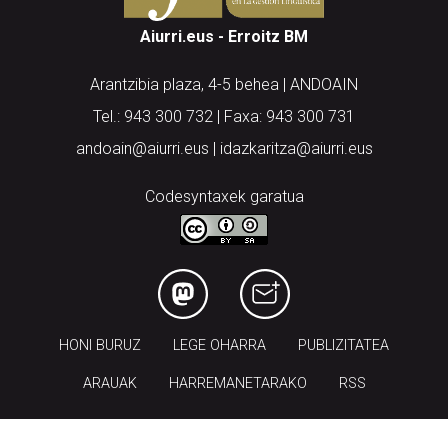
Aiurri.eus - Erroitz BM
Arantzibia plaza, 4-5 behea | ANDOAIN
Tel.: 943 300 732 | Faxa: 943 300 731
andoain@aiurri.eus | idazkaritza@aiurri.eus
Codesyntaxek garatua
HONI BURUZ
LEGE OHARRA
PUBLIZITATEA
ARAUAK
HARREMANETARAKO
RSS